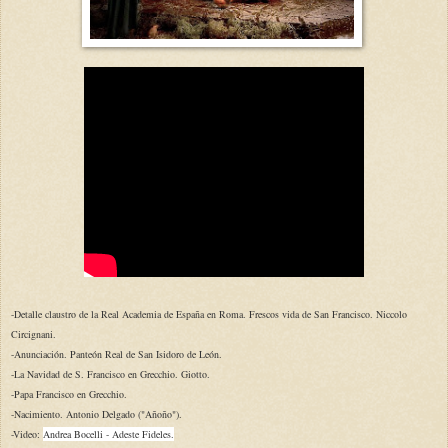
-Detalle claustro de la Real Academia de España en Roma. Frescos vida de San Francisco. Niccolo
Circignani.
-Anunciación. Panteón Real de San Isidoro de León.
-La Navidad de S. Francisco en Grecchio. Giotto.
-Papa Francisco en Grecchio.
-Nacimiento. Antonio Delgado ("Añoño").
-Video:
Andrea Bocelli - Adeste Fideles.