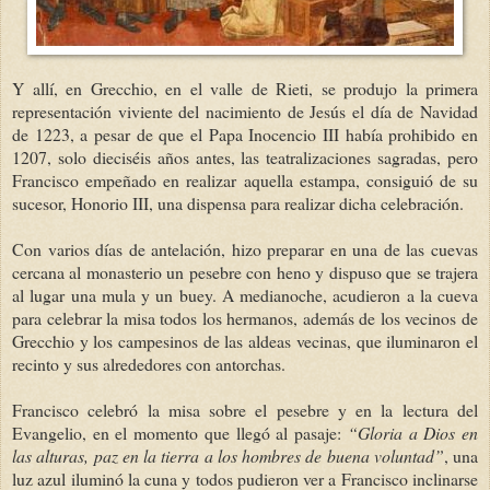
Y allí, en Grecchio, en el valle de Rieti, se produjo la primera
representación viviente del nacimiento de Jesús el día de Navidad
de 1223, a pesar de que el Papa Inocencio III había prohibido en
1207, solo dieciséis años antes, las teatralizaciones sagradas, pero
Francisco empeñado en realizar aquella estampa, consiguió de su
sucesor, Honorio III, una dispensa para realizar dicha celebración.
Con varios días de antelación, hizo preparar en una de las cuevas
cercana al monasterio un pesebre con heno y dispuso que se trajera
al lugar una mula y un buey. A medianoche, acudieron a la cueva
para celebrar la misa todos los hermanos, además de los vecinos de
Grecchio y los campesinos de las aldeas vecinas, que iluminaron el
recinto y sus alrededores con antorchas.
Francisco celebró la misa sobre el pesebre y en la lectura del
Evangelio, en el momento que llegó al pasaje:
“Gloria a Dios en
las alturas, paz en la tierra a los hombres de buena voluntad”
, una
luz azul iluminó la cuna y todos pudieron ver a Francisco inclinarse