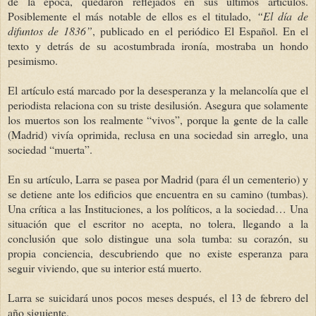
de la época, quedaron reflejados en sus últimos artículos.
Posiblemente el más notable de ellos es el titulado,
“El día de
difuntos de 1836”
, publicado en el periódico El Español. En el
texto y detrás de su acostumbrada ironía, mostraba un hondo
pesimismo.
El artículo está marcado por la desesperanza y la melancolía que el
periodista relaciona con su triste desilusión. Asegura que solamente
los muertos son los realmente “vivos”, porque la gente de la calle
(Madrid) vivía oprimida, reclusa en una sociedad sin arreglo, una
sociedad “muerta”.
En su artículo, Larra se pasea por Madrid (para él un cementerio) y
se detiene ante los edificios que encuentra en su camino (tumbas).
Una crítica a las Instituciones, a los políticos, a la sociedad… Una
situación que el escritor no acepta, no tolera, llegando a la
conclusión que solo distingue una sola tumba: su corazón, su
propia conciencia, descubriendo que no existe esperanza para
seguir viviendo, que su interior está muerto.
Larra se suicidará unos pocos meses después, el 13 de febrero del
año siguiente.