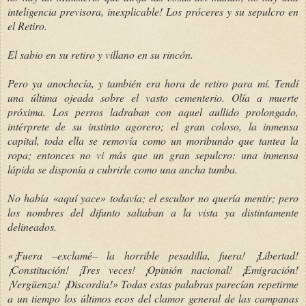
inteligencia previsora, inexplicable! Los próceres y su sepulcro en
el Retiro.
El sabio en su retiro y villano en su rincón.
Pero ya anochecía, y también era hora de retiro para mí. Tendí
una última ojeada sobre el vasto cementerio. Olía a muerte
próxima. Los perros ladraban con aquel aullido prolongado,
intérprete de su instinto agorero; el gran coloso, la inmensa
capital, toda ella se removía como un moribundo que tantea la
ropa; entonces no vi más que un gran sepulcro: una inmensa
lápida se disponía a cubrirle como una ancha tumba.
No había «aquí yace» todavía; el escultor no quería mentir; pero
los nombres del difunto saltaban a la vista ya distintamente
delineados.
«¡Fuera –exclamé– la horrible pesadilla, fuera! ¡Libertad!
¡Constitución! ¡Tres veces! ¡Opinión nacional! ¡Emigración!
¡Vergüenza! ¡Discordia!» Todas estas palabras parecían repetirme
a un tiempo los últimos ecos del clamor general de las campanas