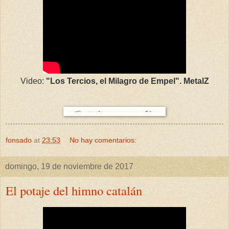
Video:
"Los Tercios, el Milagro de Empel". MetalZ
fonsado
at
23:53
No hay comentarios:
domingo, 19 de noviembre de 2017
El potaje del himno catalán