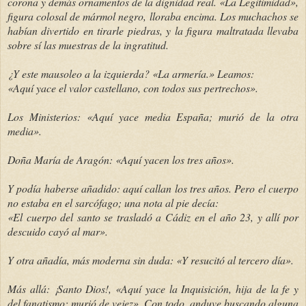
corona y demás ornamentos de la dignidad real. «La Legitimidad»,
figura colosal de mármol negro, lloraba encima. Los muchachos se
habían divertido en tirarle piedras, y la figura maltratada llevaba
sobre sí las muestras de la ingratitud.
¿Y este mausoleo a la izquierda? «La armería.» Leamos:
«Aquí yace el valor castellano, con todos sus pertrechos».
Los Ministerios: «Aquí yace media España; murió de la otra
media».
Doña María de Aragón: «Aquí yacen los tres años».
Y podía haberse añadido: aquí callan los tres años. Pero el cuerpo
no estaba en el sarcófago; una nota al pie decía:
«El cuerpo del santo se trasladó a Cádiz en el año 23, y allí por
descuido cayó al mar».
Y otra añadía, más moderna sin duda: «Y resucitó al tercero día».
Más allá: ¡Santo Dios!, «Aquí yace la Inquisición, hija de la fe y
del fanatismo: murió de vejez». Con todo, anduve buscando alguna