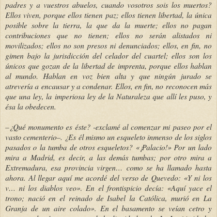
padres y a vuestros abuelos, cuando vosotros sois los muertos?
Ellos viven, porque ellos tienen paz; ellos tienen libertad, la única
posible sobre la tierra, la que da la muerte; ellos no pagan
contribuciones que no tienen; ellos no serán alistados ni
movilizados; ellos no son presos ni denunciados; ellos, en fin, no
gimen bajo la jurisdicción del celador del cuartel; ellos son los
únicos que gozan de la libertad de imprenta, porque ellos hablan
al mundo. Hablan en voz bien alta y que ningún jurado se
atrevería a encausar y a condenar. Ellos, en fin, no reconocen más
que una ley, la imperiosa ley de la Naturaleza que allí les puso, y
ésa la obedecen.
–¿Qué monumento es éste? -exclamé al comenzar mi paseo por el
vasto cementerio–. ¿Es él mismo un esqueleto inmenso de los siglos
pasados o la tumba de otros esqueletos? «¡Palacio!» Por un lado
mira a Madrid, es decir, a las demás tumbas; por otro mira a
Extremadura, esa provincia virgen… como se ha llamado hasta
ahora. Al llegar aquí me acordé del verso de Quevedo: «Y ni los
v… ni los diablos veo». En el frontispicio decía: «Aquí yace el
trono; nació en el reinado de Isabel la Católica, murió en La
Granja de un aire colado». En el basamento se veían cetro y