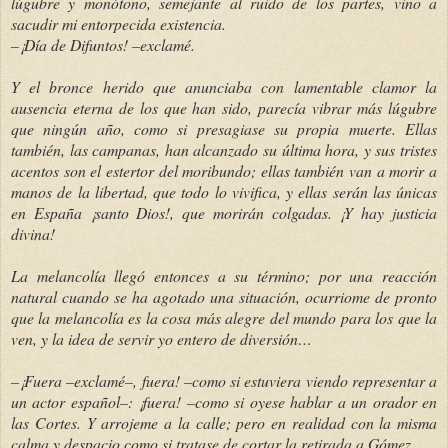
lúgubre y monótono, semejante al ruido de los partes, vino a
sacudir mi entorpecida existencia.
–¡Día de Difuntos! –exclamé.
Y el bronce herido que anunciaba con lamentable clamor la
ausencia eterna de los que han sido, parecía vibrar más lúgubre
que ningún año, como si presagiase su propia muerte. Ellas
también, las campanas, han alcanzado su última hora, y sus tristes
acentos son el estertor del moribundo; ellas también van a morir a
manos de la libertad, que todo lo vivifica, y ellas serán las únicas
en España ¡santo Dios!, que morirán colgadas. ¡Y hay justicia
divina!
La melancolía llegó entonces a su término; por una reacción
natural cuando se ha agotado una situación, ocurriome de pronto
que la melancolía es la cosa más alegre del mundo para los que la
ven, y la idea de servir yo entero de diversión…
–¡Fuera –exclamé–, fuera! –como si estuviera viendo representar a
un actor español–: ¡fuera! –como si oyese hablar a un orador en
las Cortes. Y arrojeme a la calle; pero en realidad con la misma
calma y despacio como si tratase de cortar la retirada a Gómez.