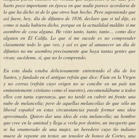
harto poco importante en época en que nadie parece acordarse de
lo que ha dicho ni de lo que otros han hecho. Pero suponiendo que
así fuese, hoy, día de difuntos de 1836, declaro que si tal dije, es
como si nada hubiera dicho, porque en la actualidad maldito si me
asombro de cosa alguna. He visto tanto, tanto, tanto… como dice
alguien en El Califa. Lo que sí me sucede es no comprender
claramente todo lo que veo, y así es que al amanecer un día de
difuntos no me asombra precisamente que haya tantas gentes que
vivan; sucédeme, sí, que no lo comprendo.
En esta duda estaba deliciosamente entretenido el día de los
Santos, y fundado en el antiguo refrán que dice: Fíate en la Virgen
y no corras (refrán cuyo origen no se concibe en un país tan
eminentemente cristiano como el nuestro), encomendábame a todos
ellos con tanta esperanza, que no tardó en cubrir mi frente una
nube de melancolía; pero de aquellas melancolías de que sólo un
liberal español en estas circunstancias puede formar una idea
aproximada. Quiero dar una idea de esta melancolía; un hombre
que cree en la amistad y llega a verla por dentro, un inexperto que
se ha enamorado de una mujer, un heredero cuyo tío indiano
muere de repente sin testar, un tenedor de bonos de Cortes, una