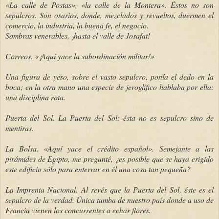
«La calle de Postas», «la calle de la Montera». Éstos no son
sepulcros. Son osarios, donde, mezclados y revueltos, duermen el
comercio, la industria, la buena fe, el negocio.
Sombras venerables, ¡hasta el valle de Josafat!
Correos. «¡Aquí yace la subordinación militar!»
Una figura de yeso, sobre el vasto sepulcro, ponía el dedo en la
boca; en la otra mano una especie de jeroglífico hablaba por ella:
una disciplina rota.
Puerta del Sol. La Puerta del Sol: ésta no es sepulcro sino de
mentiras.
La Bolsa. «Aquí yace el crédito español». Semejante a las
pirámides de Egipto, me pregunté, ¿es posible que se haya erigido
este edificio sólo para enterrar en él una cosa tan pequeña?
La Imprenta Nacional. Al revés que la Puerta del Sol, éste es el
sepulcro de la verdad. Única tumba de nuestro país donde a uso de
Francia vienen los concurrentes a echar flores.