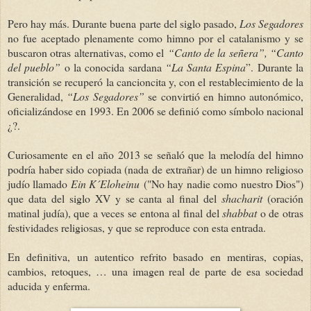
Pero hay más. Durante buena parte del siglo pasado,
Los Segadores
no fue aceptado plenamente como himno por el catalanismo y se
buscaron otras alternativas, como el
“Canto de la señera”,
“Canto
del pueblo”
o la conocida sardana
“La Santa Espina
”. Durante la
transición se recuperó la cancioncita y, con el restablecimiento de la
Generalidad,
“Los Segadores”
se convirtió en himno autonómico,
oficializándose en 1993. En 2006 se definió como símbolo nacional
¿?.
Curiosamente
en el año 2013 se señaló que la melodía del himno
podría haber sido copiada (nada de extrañar) de un himno religioso
judío llamado
Ein K´Eloheinu
("No hay nadie como nuestro Dios")
que data del siglo XV y se canta al final del
shacharit
(oración
matinal judía), que a veces se entona al final del
shabbat
o de otras
festividades religiosas, y que se reproduce con esta entrada.
En definitiva, un autentico refrito basado en mentiras, copias,
cambios, retoques, … una imagen real de parte de esa sociedad
aducida y enferma.