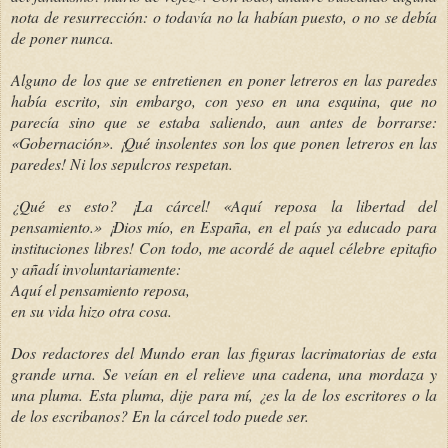
nota de resurrección: o todavía no la habían puesto, o no se debía
de poner nunca.
Alguno de los que se entretienen en poner letreros en las paredes
había escrito, sin embargo, con yeso en una esquina, que no
parecía sino que se estaba saliendo, aun antes de borrarse:
«Gobernación». ¡Qué insolentes son los que ponen letreros en las
paredes! Ni los sepulcros respetan.
¿Qué es esto? ¡La cárcel! «Aquí reposa la libertad del
pensamiento.» ¡Dios mío, en España, en el país ya educado para
instituciones libres! Con todo, me acordé de aquel célebre epitafio
y añadí involuntariamente:
Aquí el pensamiento reposa,
en su vida hizo otra cosa.
Dos redactores del Mundo eran las figuras lacrimatorias de esta
grande urna. Se veían en el relieve una cadena, una mordaza y
una pluma. Esta pluma, dije para mí, ¿es la de los escritores o la
de los escribanos? En la cárcel todo puede ser.