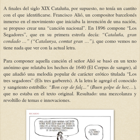
A finales del siglo XIX Cataluña, por supuesto, no tenía un cantito
con el que identificarse. Francisco Alió, un compositor barcelonés
inmerso en el movimiento que iniciaba la invención de una nación,
se propuso crear una “canción nacional”. En 1896 compone “Los
Segadores”, que en su primera estrofa decía:
“Cataluña, gran
condado …”
(“Catalunya, comtat gran …”),
que como vemos no
tiene nada que ver con la actual letra.
Para componer aquella canción el señor Alió se basó en un texto
anónimo que relataba los hechos de 1640 (El Corpus de sangre), al
que añadió una melodía popular de carácter erótico titulada “Los
tres segadores” (Els tres garberets). A la letra le agregó el conocido
y sangriento estribillo:
“Bon cop de falç..."
(
Buen golpe de hoz
…)
,
que no estaba en el texto original. Resultado: una mezcolanza y
revoltillo de temas e innovaciones.