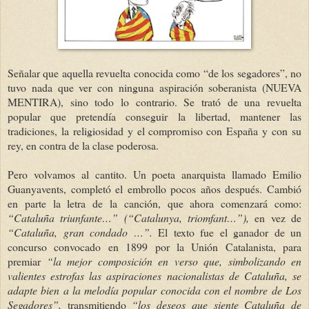
Señalar que aquella revuelta conocida como “de los segadores”, no
tuvo nada que ver con ninguna aspiración soberanista (NUEVA
MENTIRA), sino todo lo contrario. Se trató de una revuelta
popular que pretendía conseguir la libertad, mantener las
tradiciones, la religiosidad y el compromiso con España y con su
rey, en contra de la clase poderosa.
Pero volvamos al cantito. Un poeta anarquista llamado Emilio
Guanyavents, completó el embrollo pocos años después. Cambió
en parte la letra de la canción, que ahora comenzará como:
“Cataluña triunfante…”
(“Catalunya, triomfant…”),
en vez de
“Cataluña, gran condado …”.
El texto fue el ganador de un
concurso convocado en 1899 por la Unión Catalanista, para
premiar
“la mejor composición en verso que, simbolizando en
valientes estrofas las aspiraciones nacionalistas de Cataluña, se
adapte bien a la melodía popular conocida con el nombre de Los
Segadores”,
transmitiendo
“los deseos que siente Cataluña de