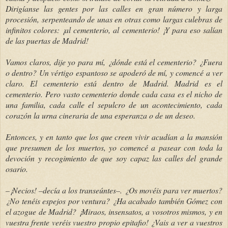
Dirigíanse las gentes por las calles en gran número y larga
procesión, serpenteando de unas en otras como largas culebras de
infinitos colores: ¡al cementerio, al cementerio! ¡Y para eso salían
de las puertas de Madrid!
Vamos claros, dije yo para mí, ¿dónde está el cementerio? ¿Fuera
o dentro? Un vértigo espantoso se apoderó de mí, y comencé a ver
claro. El cementerio está dentro de Madrid. Madrid es el
cementerio. Pero vasto cementerio donde cada casa es el nicho de
una familia, cada calle el sepulcro de un acontecimiento, cada
corazón la urna cineraria de una esperanza o de un deseo.
Entonces, y en tanto que los que creen vivir acudían a la mansión
que presumen de los muertos, yo comencé a pasear con toda la
devoción y recogimiento de que soy capaz las calles del grande
osario.
–¡Necios! –decía a los transeúntes–. ¿Os movéis para ver muertos?
¿No tenéis espejos por ventura? ¿Ha acabado también Gómez con
el azogue de Madrid? ¡Miraos, insensatos, a vosotros mismos, y en
vuestra frente veréis vuestro propio epitafio! ¿Vais a ver a vuestros