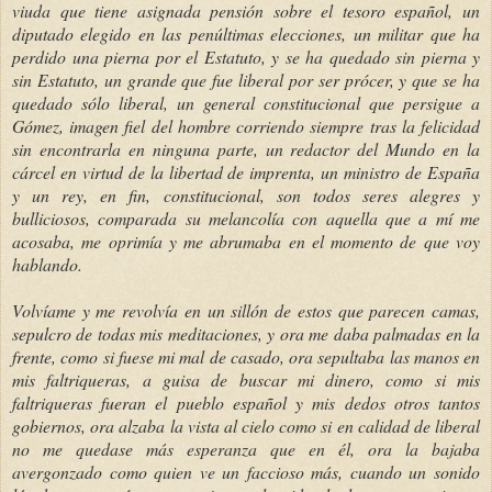
viuda que tiene asignada pensión sobre el tesoro español, un
diputado elegido en las penúltimas elecciones, un militar que ha
perdido una
pierna por el Estatuto, y se ha quedado sin pierna y
sin Estatuto, un grande que fue liberal por ser prócer, y que se ha
quedado sólo liberal, un general constitucional que persigue a
Gómez, imagen fiel del hombre corriendo siempre tras la felicidad
sin encontrarla en ninguna parte, un redactor del Mundo en la
cárcel en virtud de la libertad de imprenta, un ministro de España
y un rey, en fin, constitucional, son todos seres alegres y
bulliciosos, comparada su melancolía con aquella que a mí me
acosaba, me oprimía y me abrumaba en el momento de que voy
hablando.
Volvíame y me revolvía en un sillón de estos que parecen camas,
sepulcro de todas mis meditaciones, y ora me daba palmadas en la
frente, como si fuese mi mal de casado, ora sepultaba las manos en
mis faltriqueras, a guisa de buscar mi dinero, como si mis
faltriqueras fueran el pueblo español y mis dedos otros tantos
gobiernos, ora alzaba la vista al cielo como si en calidad de liberal
no me quedase más esperanza que en él, ora la bajaba
avergonzado como quien ve un faccioso más, cuando un sonido