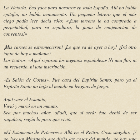
La Victoria. Ésa yace para nosotros en toda España. Allí no había
epitafio, no había monumento. Un pequeño letrero que el más
ciego podía leer decía sólo: «¡Este terreno le ha comprado a
perpetuidad, para su sepultura, la junta de enajenación de
conventos!»
¡Mis carnes se estremecieron! ¡Lo que va de ayer a hoy! ¿Irá otro
tanto de hoy a mañana?
Los teatros. «Aquí reposan los ingenios españoles.» Ni una flor, ni
un recuerdo, ni una inscripción.
«El Salón de Cortes». Fue casa del Espíritu Santo; pero ya el
Espíritu Santo no baja al mundo en lenguas de fuego.
Aquí yace el Estatuto,
Vivió y murió en un minuto.
Sea por muchos años, añadí, que sí será: éste debió de ser
raquítico, según lo poco que vivió.
«El Estamento de Próceres.» Allá en el Retiro. Cosa singular. ¡Y
no hay un Ministerio que dirija las cosas del mundo, no hay una