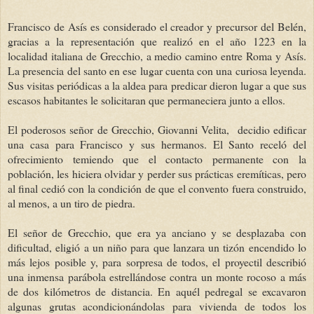
Francisco de Asís es considerado el creador y precursor del Belén,
gracias a la representación que realizó en el año 1223 en la
localidad italiana de Grecchio, a medio camino entre Roma y Asís.
La presencia del santo en ese lugar cuenta con una curiosa leyenda.
Sus visitas periódicas a la aldea para predicar dieron lugar a que sus
escasos habitantes le solicitaran que permaneciera junto a ellos.
El poderosos señor de Grecchio, Giovanni Velita, decidio edificar
una casa para Francisco y sus hermanos. El Santo receló del
ofrecimiento temiendo que el contacto permanente con la
población, les hiciera olvidar y perder sus prácticas eremíticas, pero
al final cedió con la condición de que el convento fuera construido,
al menos, a un tiro de piedra.
El señor de Grecchio, que era ya anciano y se desplazaba con
dificultad, eligió a un niño para que lanzara un tizón encendido lo
más lejos posible y, para sorpresa de todos, el proyectil describió
una inmensa parábola estrellándose contra un monte rocoso a más
de dos kilómetros de distancia. En aquél pedregal se excavaron
algunas grutas acondicionándolas para vivienda de todos los