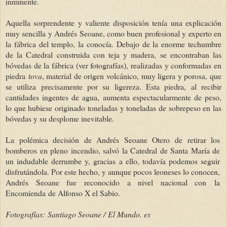
inminente.
Aquella sorprendente y valiente disposición tenía una explicación
muy sencilla y Andrés Seoane, como buen profesional y experto en
la fábrica del templo, la conocía. Debajo de la enorme techumbre
de la Catedral construida con teja y madera, se encontraban las
bóvedas de la fábrica (ver fotografías), realizadas y conformadas en
piedra
t
ova
, material de origen volcánico, muy ligera y porosa, que
se utiliza precisamente por su ligereza. Esta piedra, al recibir
cantidades ingentes de agua, aumenta espectacularmente de peso,
lo que hubiese originado toneladas y toneladas de sobrepeso en las
bóvedas y su desplome inevitable.
La polémica decisión de Andrés Seoane Otero de retirar los
bomberos en pleno incendio, salvó la Catedral de Santa María de
un indudable derrumbe y, gracias a ello, todavía podemos seguir
disfrutándola. Por este hecho, y aunque pocos leoneses lo conocen,
Andrés Seoane fue reconocido a nivel nacional con
la
Encomienda
de Alfonso X el Sabio.
Fotografías:
Santiago Seoane /
El Mundo. es