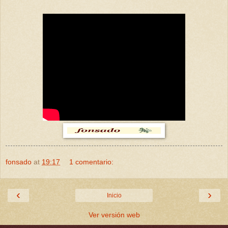
fonsado
at
19:17
1 comentario:
‹
›
Inicio
Ver versión web