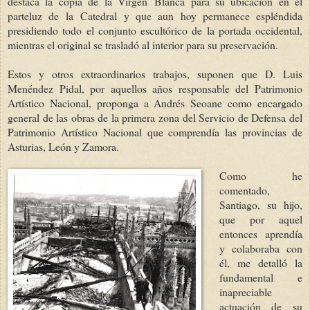
destaca la copia de
la Virgen
Blanca
para su ubicación en el
parteluz de
la Ca
tedral
y que aun hoy permanece espléndida
presidiendo todo el conjunto escultórico de la portada occidental,
mientras el original se trasladó al interior para su preservación.
Estos y otros extraordinarios trabajos, suponen que D. Luis
Menéndez Pidal, por aquellos años responsable del Patrimonio
Artístico Nacional, proponga a Andrés Seoane como encargado
general de las obras de la primera zona del Servicio de Defensa del
Patrimonio Artístico Nacional que comprendía las provincias de
Asturias, León y Zamora.
Como he
comentado,
Santiago, su hijo,
que por aquel
entonces aprendía
y colaboraba con
él, me detalló la
fundamental e
inapreciable
actuación de su