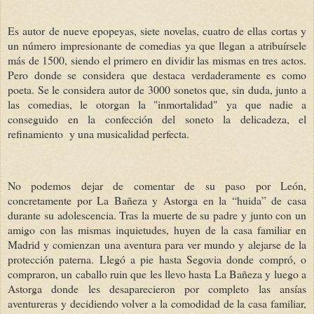
Es autor de nueve epopeyas, siete novelas, cuatro de ellas cortas y
un número impresionante de comedias ya que llegan a atribuírsele
más de 1500, siendo el primero en dividir las mismas en tres actos.
Pero donde se considera que destaca verdaderamente es como
poeta. Se le considera autor de 3000 sonetos que, sin duda, junto a
las comedias, le otorgan la "inmortalidad" ya que nadie a
conseguido en la confección del soneto la delicadeza, el
refinamiento y una musicalidad perfecta.
No podemos dejar de comentar de su paso por León,
concretamente por La Bañeza y Astorga en la “huida” de casa
durante su adolescencia. Tras la muerte de su padre y junto con un
amigo con las mismas inquietudes, huyen de la casa familiar en
Madrid y comienzan una aventura para ver mundo y alejarse de la
protección paterna. Llegó a pie hasta Segovia donde compró, o
compraron, un caballo ruin que les llevo hasta La Bañeza y luego a
Astorga donde les desaparecieron por completo las ansías
aventureras y decidiendo volver a la comodidad de la casa familiar,