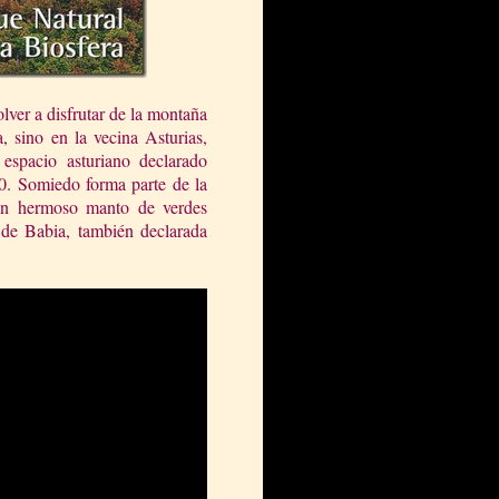
lver a disfrutar de la montaña
, sino en la vecina Asturias,
espacio asturiano declarado
0. Somiedo forma parte de la
 un hermoso manto de verdes
 de Babia, también declarada