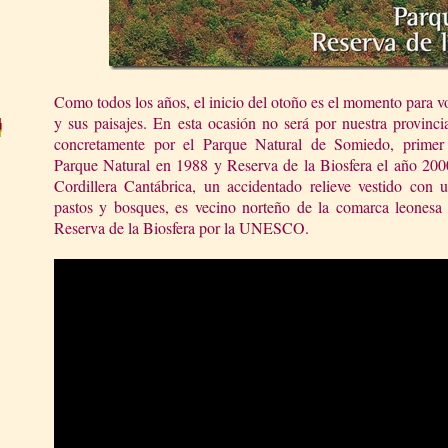
Como todos los años, el inicio del otoño es el momento para vo
y sus paisajes. En esta ocasión no será por nuestra provincia
concretamente por el Parque Natural de Somiedo, primer 
Parque Natural en 1988 y Reserva de la Biosfera el año 200
Cordillera Cantábrica, un accidentado relieve vestido con
pastos y bosques, es vecino norteño de la comarca leonesa
Reserva de la Biosfera por la UNESCO.