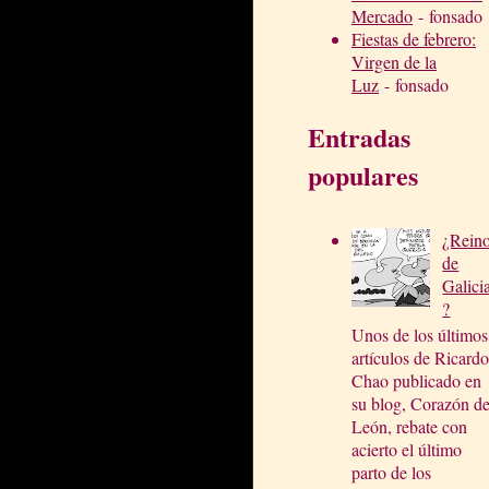
Mercado
- fonsado
Fiestas de febrero:
Virgen de la
Luz
- fonsado
Entradas
populares
¿Rein
de
Galici
?
Unos de los últimos
artículos de Ricardo
Chao publicado en
su blog, Corazón d
León, rebate con
acierto el último
parto de los