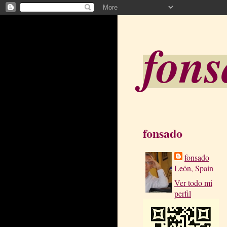
fon
fonsado
fonsado
León, Spain
Ver todo mi
perfil