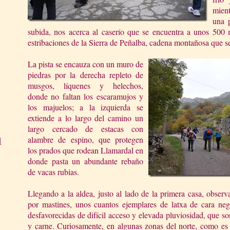
mien
una p
subida, nos acerca al caserío que se encuentra a unos 500 m
estribaciones de la Sierra de Peñalba, cadena montañosa que se
La pista se encauza con un muro de
piedras por la derecha repleto de
musgos, líquenes y helechos,
donde no faltan los escaramujos y
los majuelos; a la izquierda se
extiende a lo largo del camino un
largo cercado de estacas con
alambre de espino, que protegen
d
los prados que rodean Llamardal en
donde pasta un abundante rebaño
de vacas rubias.
Llegando a la aldea, justo al lado de la primera casa, obse
por mastines, unos cuantos ejemplares de latxa de cara neg
desfavorecidas de difícil acceso y elevada pluviosidad, que s
y carne. Curiosamente, en algunas zonas del norte, como es 