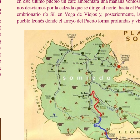
)
en éste último pueblo un café ambientará una mañana ventosa
nos desviamos por la calzada que se dirige al norte, hacia el 
e
embrionario río Sil en Vega de Viejos y, posteriormente, l
e
pueblo leonés donde el arroyo del Puerto forma profundas y vi
)
)
s
a
)
n
a
s