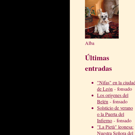
Alba
Últimas
entradas
"Nifas" en la ciuda
de León
- fonsado
Los orígenes del
Belén
- fonsado
Solsticio de verano
o la Puerta del
Infierno
- fonsado
"La Pietà" leonesa:
Nuestra Señora del