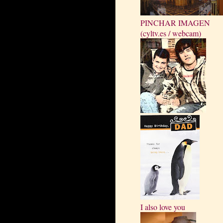
PINCHAR IMAGEN
(cyltv.es / webcam)
I also love you