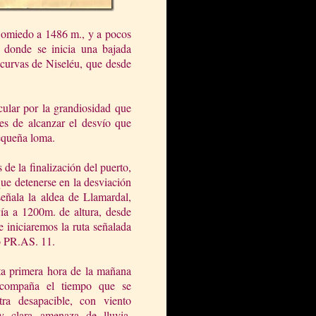
 Somiedo a 1486 m., y a pocos
, donde se inicia una bajada
 curvas de Niseléu, que desde
cular por la grandiosidad que
tes de alcanzar el desvío que
equeña loma.
 de la finalización del puerto,
ue detenerse en la desviación
eñala la aldea de Llamardal,
ía a 1200m. de altura, desde
 iniciaremos la ruta señalada
 PR.AS. 11.
ta primera hora de la mañana
compaña el tiempo que se
tra desapacible, con viento
 y clara amenaza de lluvia,