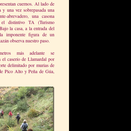
resentan cuernos. Al lado de
a y una vez sobrepasada una
nte-abrevadero, una casona
 el distintivo TA (Turismo
Bajo la casa, a la entrada del
 la imponente figura de un
lazán observa nuestro paso.
etros más adelante se
 el caserío de Llamardal por
orte delimitado por murias de
 de Pico Alto y Peña de Gúa,