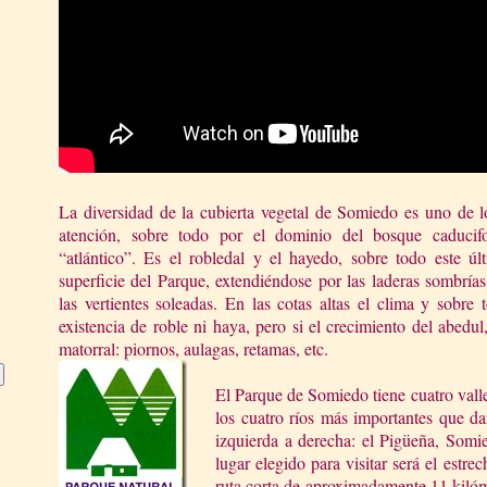
La diversidad de la cubierta vegetal de Somiedo es uno de l
atención, sobre todo por el dominio del bosque caducif
“atlántico”. Es el robledal y el hayedo, sobre todo este ú
superficie del Parque, extendiéndose por las laderas sombrías
las vertientes soleadas. En las cotas altas el clima y sobre 
existencia de roble ni haya, pero si el crecimiento del abed
matorral: piornos, aulagas, retamas, etc.
El Parque de Somiedo tiene cuatro valle
los cuatro ríos más importantes que d
izquierda a derecha: el Pigüeña, Somi
lugar elegido para visitar será el estre
ruta corta de aproximadamente 11 kiló