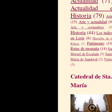
Actualidad
(71
Actualidad 
Historia
(79)
Art
(15)
Arte y actualidad
(9
Arte y costumbres
(5
Historia
(44)
Los judío
en León
(6)
Marialba de l
Patrimonio
(14
Ribera
(1)
Rutas de montaña
(14)
Sa
Miguel de Escalada
(5)
Sant
María de Sandoval
(2)
Viaje
(3)
Catedral de Sta.
María