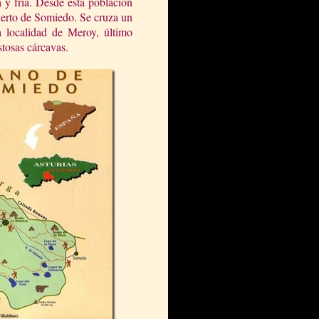
 y fría. Desde esta población
Puerto de Somiedo. Se cruza un
a localidad de Meroy, último
stosas cárcavas.