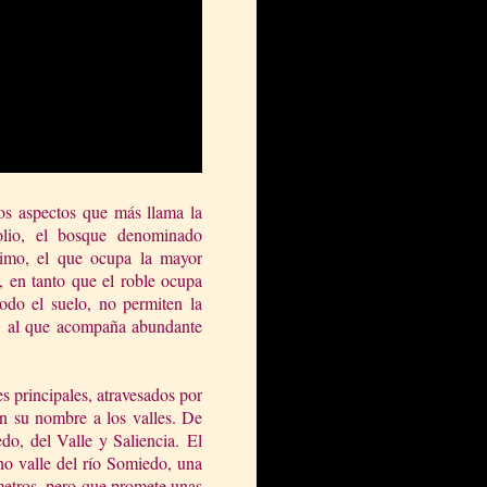
os aspectos que más llama la
olio, el bosque denominado
ltimo, el que ocupa la mayor
, en tanto que el roble ocupa
todo el suelo, no permiten la
ul, al que acompaña abundante
s principales, atravesados por
an su nombre a los valles. De
edo, del Valle y Saliencia.
El
cho valle del río Somiedo, una
metros, pero que promete unas