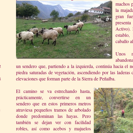
machos p
la majad
gran fue
presenta
Activo). 
establo,
caballo a
Unos m
abandona
o
un sendero que, partiendo a la izquierda, continúa hacia el n
piedra saturadas de vegetación, ascendiendo por las laderas
a
elevaciones que forman parte de la Sierra de Peñalba.
El camino se va estrechando hasta,
prácticamente, convertirse en un
sendero que en estos primeros metros
atraviesa pequeños tramos de arbolado
e
donde predominan las hayas. Pero
también se dejan ver con facilidad
robles, así como acebos y majuelos