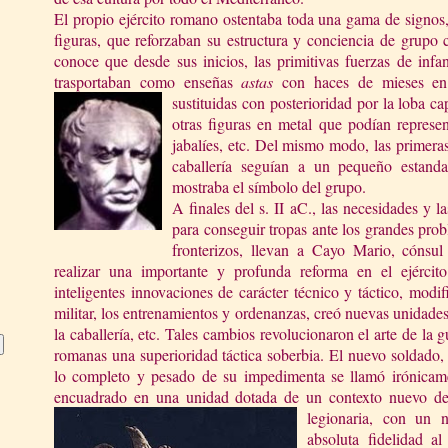
El propio ejército romano ostentaba toda una gama de signo
figuras, que reforzaban su estructura y conciencia de grupo
conoce que desde sus inicios, las primitivas fuerzas de infa
trasportaban como enseñas
astas
con haces de mieses en
sustituidas con posterioridad por la loba ca
otras figuras en metal que podían represent
jabalíes, etc. Del mismo modo, las primera
caballería seguían a un pequeño estanda
mostraba el símbolo del grupo.
A finales del s. II aC., las necesidades y la
para conseguir tropas ante los grandes prob
fronterizos, llevan a Cayo Mario, cónsu
realizar una importante y profunda reforma en el ejércit
inteligentes innovaciones de carácter técnico y táctico, modif
militar, los entrenamientos y ordenanzas, creó nuevas unidades
la caballería, etc. Tales cambios revolucionaron el arte de la g
romanas una superioridad táctica soberbia. El nuevo soldado
lo completo y pesado de su impedimenta se llamó irónicam
encuadrado en una unidad dotada de un contexto nuevo de c
legionaria, con un 
absoluta fidelidad 