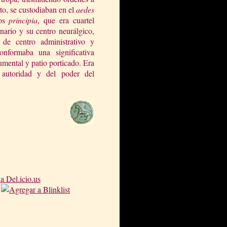
to, se custodiaban en el
aedes
los
principia
, que era cuartel
ario y su centro neurálgico,
 de centro administrativo y
onformaba una significativa
mental y patio porticado. Era
 autoridad y del poder del