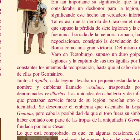
)
Era tan importante su significado, que la 
e
consideraba un deshonor para la legión
significando este hecho un verdadero infor
e
Tal es así, que la derrota de Craso en el no
)
que supuso la pérdida de siete legiones y la c
fue nunca borrada de la memoria romana, ha
)
negociaciones, consiguió la devolución de
s
Roma como una gran victoria. Del mismo mo
a
Varo en Teotoburgo, supuso un duro golpe 
)
legiones y la captura de sus tres águilas po
n
constantes los intentos de recuperación, hasta que al cabo de 
a
de ellas por Germánico.
s
Junto al
águ
ila
, cada legión llevaba un pequeño estandarte 
nombre y emblema llamado
vexillum
, trasportada po
denominados
vexillarius
. Las unidades de caballería y de infa
que prestaban servicio fuera de su legión, poseían otro 
identidad. Se desconoce el emblema que ostentaba
la
Leg
Gemina
, pero c
abe la posibilidad de que el toro fuera su símb
haber contado con parte de las tropas de la aniquilada
I Germ
fundada por Julio César.
Lo que está comprobado, es que, en algunas ocasiones, el
zodiacal del emperador o
del cónsul c