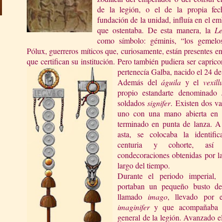
de la legión, o el de la propia fe
fundación de la unidad, influía en el e
que ostentaba. De esta manera,
l
a
Le
como símbolo: géminis, “los gemelo
Pólux, guerreros míticos que, curiosamente, están presentes en 
que certifican su institución. Pero también pudiera ser caprico
pertenecía Galba, nacido el 24 d
Además del
águila
y el
vexil
propio estandarte denominado
soldados
signifer
. Existen dos v
uno con una mano abierta en l
terminado en p
unta de lanza. A
asta, se colocaba la identifi
centuria y cohorte, así
condecoraciones obtenidas por l
largo del tiempo.
Durante el periodo imperial, 
portaban un pequeño busto de
llamado
imago
, llevado por e
imaginifer
y que acompañaba 
general de la legión. Avanzado e