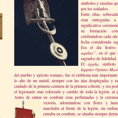
símbolos y enseñas qu
por los soldados.
Entre ellas, sobresal
eran entregadas a
significativa ceremon
su formación co
celebrándose cada año 
fecha considerada sag
Era el día festivo
a
quilae”
, en el que 
sagrados de fidelidad.
El
águila,
símbolo
Iuppiter Optimo Max
del pueblo y ejército romano, fue el emblema más importante
lo alto de un mástil, siempre con las alas desplegada
s
y ra
cuidado de la primera centuria de la primera cohorte, y era por
el legionario más esforzado y curtido de toda la legión, a
Antes de entrar en combate eran perfumadas y la ceremoni
victoria, adornándose con flores y laur
marchaba al frente de la legión, sin embar
entraba en combate, se situaba siempre detrás