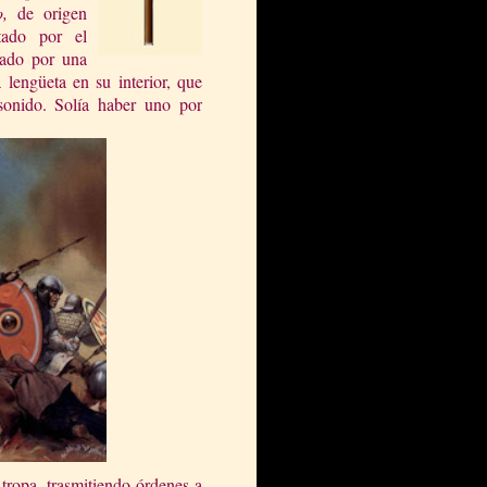
o,
de origen
tado por el
mado por una
lengüeta en su interior, que
 sonido. Solía haber uno por
tropa, trasmitiendo órdenes a