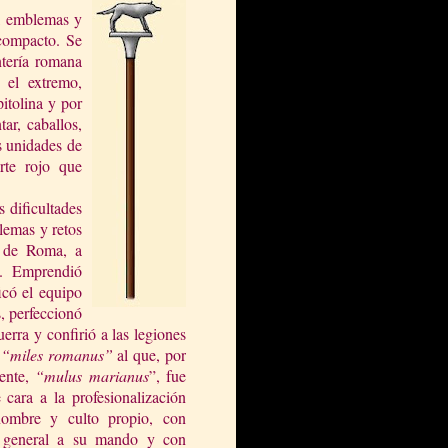
s, emblemas y
 compacto. Se
ntería romana
 el extrem
o,
pitolina y por
ar, caballos,
s unidades de
rte rojo que
s dificultades
lemas y retos
l de Roma, a
o. Emprendió
icó el equipo
, perfeccionó
uerra y confirió a las legiones
,
“miles romanus”
al que, por
ente,
“mulus marianus
”, fue
ara a la profesionalización
nombre y culto
propio, con
al general a su mando y con