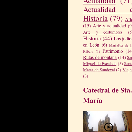
Actualidad
(71
Actualidad 
Historia
(79)
Art
(15)
Arte y actualidad
(9
Arte y costumbres
(5
Historia
(44)
Los judío
en León
(6)
Marialba de l
Patrimonio
(14
Ribera
(1)
Rutas de montaña
(14)
Sa
Miguel de Escalada
(5)
Sant
María de Sandoval
(2)
Viaje
(3)
Catedral de Sta.
María