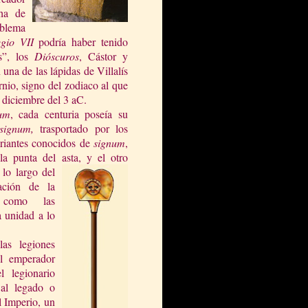
cha de
mblema
gio VII
podría haber tenido
s”, los
Diós
curos
, Cástor y
una de las lápidas de Villalís
rnio, signo del zodiaco al que
e diciembre del
3
aC
.
lum
, cada centuria poseía su
signum,
trasportado por los
ariantes conocidos de
signum
,
a punta del asta, y el otro
 lo largo del
cación de la
 como las
a unidad a lo
las legiones
l emperador
l legionario
al legado o
l Imperio, un