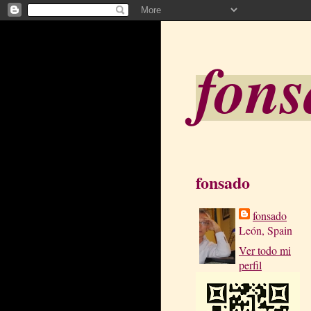
fon
fonsado
fonsado
León, Spain
Ver todo mi
perfil