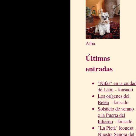
Alba
Últimas
entradas
"Nifas" en la ciuda
de León
- fonsado
Los orígenes del
Belén
- fonsado
Solsticio de verano
o la Puerta del
Infierno
- fonsado
"La Pietà" leonesa:
Nuestra Señora del