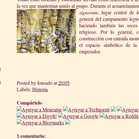
la vez que mantenían unido al grupo. Durante el acuartelamien
signorum,
lugar
central de 
general del campamento legion
haciendo también las veces
religioso. Por lo general, c
construcción con entrada monu
el espacio simbólico de la
emperador.
o
a
Posted by
fonsado
at
20:05
Labels:
Historia
Compártelo
e
1 comentario: