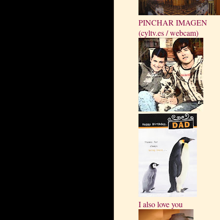
PINCHAR IMAGEN
(cyltv.es / webcam)
I also love you