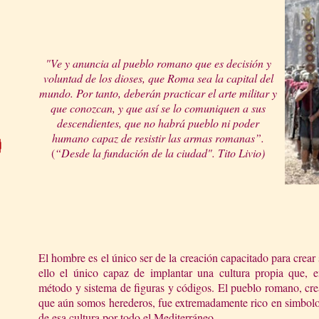
"Ve y anuncia al pueblo romano que es deci
sió
n y
voluntad de los dioses, que Roma sea la capital del
mundo. Por tanto,
debe
rán
practicar
el arte militar y
que
conozcan, y que así se lo comuniquen a sus
descendientes, que no h
abrá pueblo ni poder
humano capaz de resisti
r las armas romanas”.
(
“Desde la fundac
ión
d
e la ciudad". Tito
Livio)
El hombre es el único ser de la creación capacitado para crear
ello el único capaz de implantar una cultura propia que, e
método y sistema de figuras y códigos. El pueblo romano, crea
que aún somos herederos, fue extremadamente rico en simbologí
de esa cultura
por todo el Mediterráneo.