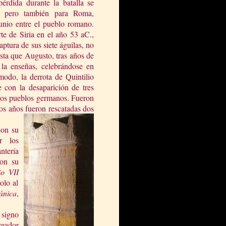
pérdida durante la batalla se
, pero también para Roma,
tunio entre el pueblo romano.
rte de Siria en el año
53 aC
.,
aptura de sus siete águilas, no
sta que Augusto, tras años de
 la enseñas, celebrándose en
do, la derrota de Quintilio
con la desaparición de tres
r los pueblos germanos. Fueron
los años fueron rescatadas dos
con su
r los
ntería
con su
io VII
olo al
ánica
,
 signo
reador