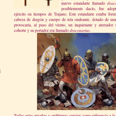
nuevo estandarte llamado
drac
posiblemente dacio, fue adop
ejército en tiempos de Trajano. Este estandarte estaba for
cabeza de dragón y cuerpo de tela ondeante, dotado de una 
provocaría, al paso del viento, un inquietante y aterrador
cohorte y su portador era llamado
dracona
ri
us
.
d
Todas estas enseñas y emblemas servían como referencia a la 