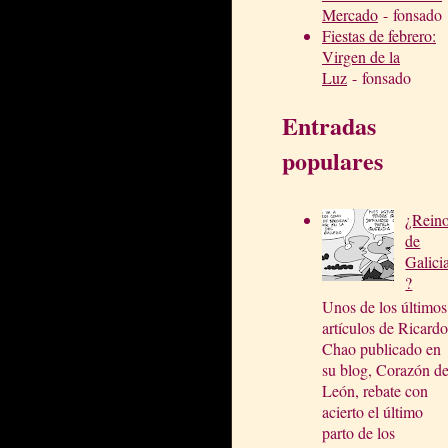
Mercado
- fonsado
Fiestas de febrero:
Virgen de la
Luz
- fonsado
Entradas
populares
¿Rein
de
Galici
?
Unos de los últimos
artículos de Ricardo
Chao publicado en
su blog, Corazón d
León, rebate con
acierto el último
parto de los