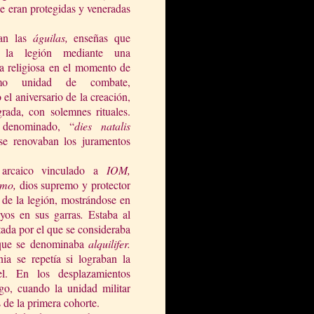
e eran protegidas y veneradas
ían las
águilas,
enseñas que
 la legión mediante una
ia religiosa en el momento de
mo unidad de combate,
el aniversario de la creación,
rada, con solemnes rituales.
 denominado, “
dies natalis
se renovaban los juramentos
 arcaico vinculado a
IOM,
imo,
dios supremo y protector
 de la legión, mostrándose en
yos en sus garras
.
Estaba al
tada por el que se consideraba
l que se denominaba
alquilifer.
a se repetía si lograban la
el. En los desplazamientos
go, cuando la unidad militar
 de la primera cohorte.