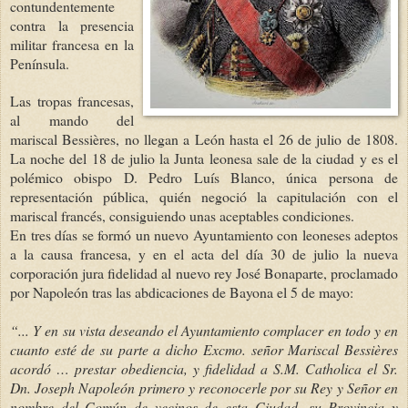
contundentemente
contra la presencia
militar francesa en
la
Península.
Las tropas francesas,
al mando del
mariscal Bessières, no llegan a León hasta el 26 de julio de 1808.
La noche del 18 de julio
la Junta
leonesa sale de la ciudad y es el
polémico obispo D. Pedro Luís Blanco, única persona de
representación pública, quién negoció la capitulación con el
mariscal francés, consiguiendo unas aceptables condiciones.
En tres días se formó un nuevo Ayuntamiento con leoneses adeptos
a la causa francesa, y en el acta del día 30 de julio la nueva
corporación jura fidelidad al nuevo rey José Bonaparte,
proclamado
por Napoleón tras las abdicaciones de Bayona el 5 de mayo:
“... Y en su vista deseando el Ayuntamiento complacer en todo y en
cuanto esté de su parte a dicho Excmo. señor Mariscal Bessières
acordó … prestar obediencia, y fidelidad a S.M. Catholica el Sr.
Dn. Joseph Napoleón primero y reconocerle por su Rey y Señor en
nombre del Común de vecinos de esta Ciudad, su Provincia y