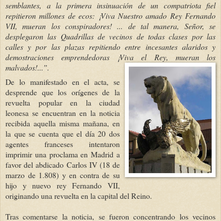
semblantes, a la primera insinuación de un compatriota fiel
re
pitieron millones de ecos: ¡Viva Nuestro ama
do Rey Fernando
VII, mueran los conspiradores! ... de tal manera, Señor, se
desplegaron las Quadrillas de vecinos de todas clases por las
calles y por las plazas repitiendo entre incesantes alaridos y
demostraciones emprendedoras ¡Viva el Rey, mueran los
malvados!...”.
De lo manifestado
en el acta, se
desprende que los orígenes de la
revuelta popular en la ciudad
leonesa se encuentran e
n la noticia
recibida aquella misma mañana, en
la que se cuenta que el
día 20 dos
agentes franceses intentaron
imprimir una proclama en Madrid a
favor del abdicado Carlos IV (18 de
marzo de 1.808) y en contra de su
hijo y nuevo rey Fernando VII,
originando una revuelta en la capital del Reino.
Tras comentarse la noticia, se fueron concentrando los vecinos