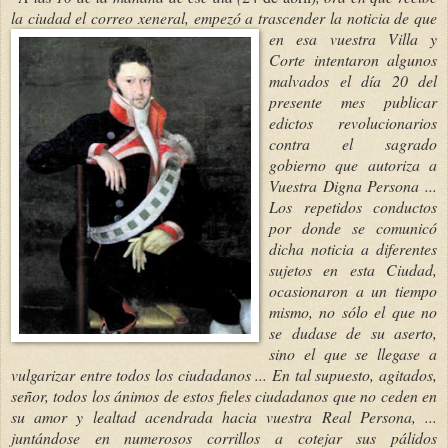
la ciudad el correo xeneral, empezó a trascen
der la noticia de que
en esa vuestra Villa y
Corte intentaron algunos
malvados el día 20 del
p
resente mes publicar
edictos revolucionarios
contra el sagrado
gobierno que autoriza a
Vuestra Digna Persona ...
Los repetidos conductos
por donde se comunicó
dicha noticia a diferentes
sujetos en esta Ciudad,
ocasionaron a un tiempo
mismo, no sólo el que no
se dudase de su aserto,
sino el que se llegase a
vulgarizar entre todos los ciudadanos ... En tal supuesto, agitados,
señor, todos los ánimos de estos fieles ciudadanos que no ceden en
su amor y lealtad acendrada haci
a vuestra Real Persona, ...
juntándose en numerosos corrillos a cotejar sus pálidos