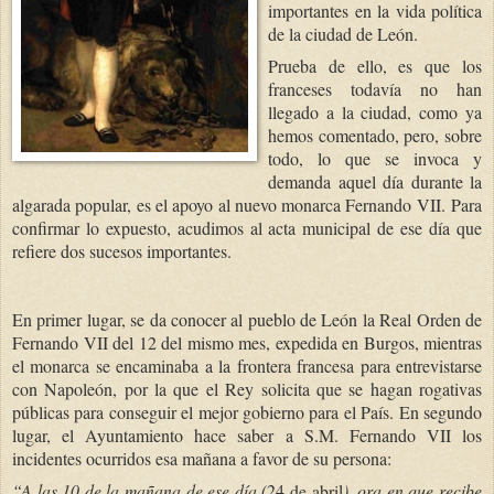
importantes en la vida política
de la ciudad de León.
Prueba de ello, es que los
franceses todavía no han
llegado a la ciudad, como ya
hemos comentado, pero, sobre
todo, lo que se invoca y
demanda aquel día durante la
algarada popular, es el apoyo al nuevo monarca Fernando VII.
Para
confirmar lo expuesto, acudimos al acta municipal de ese día que
refiere dos sucesos importantes.
En primer lugar, se da conocer al pueblo de León
la Real Orden
de
Fernando VII del 12 del mismo mes, expedida en Burgos, mientras
el monarca se encaminaba a la frontera francesa para entrevistarse
con Napoleón, por la que el Rey solicita que se hagan rogativas
públicas para conseguir el mejor gobierno para el País. En segundo
lugar, el Ayuntamiento hace saber a S.M. Fernando VII los
incidentes ocurridos esa mañana a favor de su persona:
“A las 10 de la mañ
ana de ese día (
24 de abril
), ora en que recibe