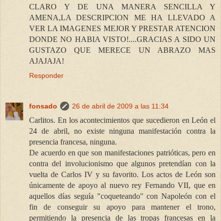
CLARO Y DE UNA MANERA SENCILLA Y
AMENA,LA DESCRIPCION ME HA LLEVADO A
VER LA IMAGENES MEJOR Y PRESTAR ATENCION
DONDE NO HABIA VISTO!....GRACIAS A SIDO UN
GUSTAZO QUE MERECE UN ABRAZO MAS
AJAJAJA!
Responder
fonsado
26 de abril de 2009 a las 11:34
Carlitos. En los acontecimientos que sucedieron en León el
24 de abril, no existe ninguna manifestación contra la
presencia francesa, ninguna.
De acuerdo en que son manifestaciones patrióticas, pero en
contra del involucionismo que algunos pretendían con la
vuelta de Carlos IV y su favorito. Los actos de León son
únicamente de apoyo al nuevo rey Fernando VII, que en
aquellos días seguía "coqueteando" con Napoleón con el
fin de conseguir su apoyo para mantener el trono,
permitiendo la presencia de las tropas francesas en la