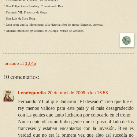
* Don Felipe Sierra Pambley, Comisionado Real.
* Fernando VII. Francisco de Goya.
* Don Luis de Sosa Tovar.
* León sobre águila. Monumento a la victoria sobre las tropas francesas. Astorga.
* Oficiales británicos prisioneros en Astorga. Museo de Versalles.
fonsado
at
13:45
10 comentarios:
Leodegundia
20 de abril de 2009 a las 16:53
Fernando VII al que llamaron "El deseado" creo que fue el
rey menos valioso para este país y el más desagradecido
con las gentes que tanto lucharon por colocarlo en el trono.
Nunca entendí como hubo gente que se puso al lado de los
franceses y estaban encantados con la invasión. Bien es
verdad que no era la primera vez que algo así sucedía no