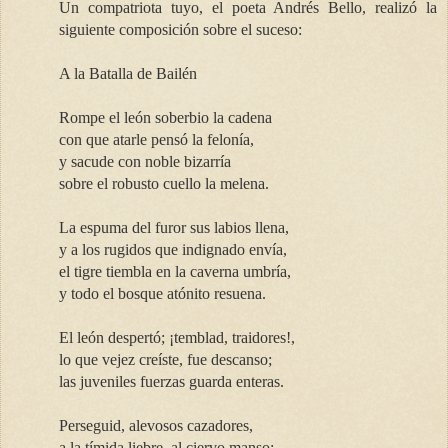
Un compatriota tuyo, el poeta Andrés Bello, realizó la
siguiente composición sobre el suceso:
A la Batalla de Bailén
Rompe el león soberbio la cadena
con que atarle pensó la felonía,
y sacude con noble bizarría
sobre el robusto cuello la melena.
La espuma del furor sus labios llena,
y a los rugidos que indignado envía,
el tigre tiembla en la caverna umbría,
y todo el bosque atónito resuena.
El león despertó; ¡temblad, traidores!,
lo que vejez creíste, fue descanso;
las juveniles fuerzas guarda enteras.
Perseguid, alevosos cazadores,
a la tímida liebre, al ciervo manso;