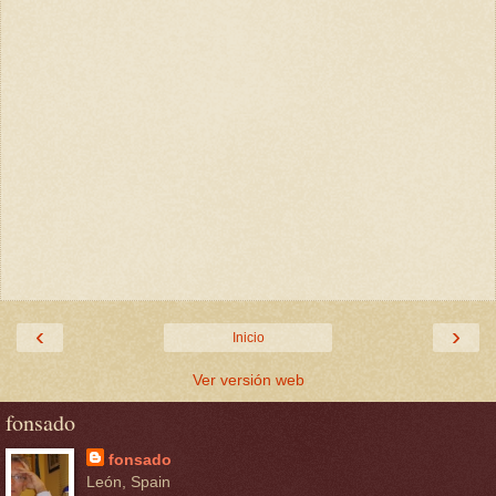
‹
›
Inicio
Ver versión web
fonsado
fonsado
León, Spain