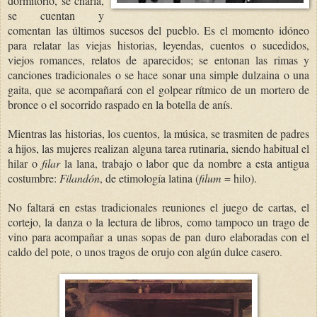
dormitorio, se charla,
se cuentan y
comentan las últimos sucesos del pueblo. Es el momento idóneo
para relatar las viejas historias, leyendas, cuentos o sucedidos,
viejos romances, relatos de aparecidos; se entonan las rimas y
canciones tradicionales o se hace sonar una simple dulzaina o una
gaita, que se acompañará con el golpear rítmico de un mortero de
bronce o el socorrido raspado en la botella de anís.
Mientras las historias, los cuentos, la música, se trasmiten de padres
a hijos, las mujeres realizan alguna tarea rutinaria, siendo habitual el
hilar o
filar
la lana, trabajo o labor que da nombre a esta antigua
costumbre:
Filandón
, de etimología latina (
filum
= hilo).
No faltará en estas tradicionales reuniones el juego de cartas, el
cortejo, la danza o la lectura de libros, como tampoco un trago de
vino para acompañar a unas sopas de pan duro elaboradas con el
caldo del pote, o unos tragos de orujo con algún dulce casero.