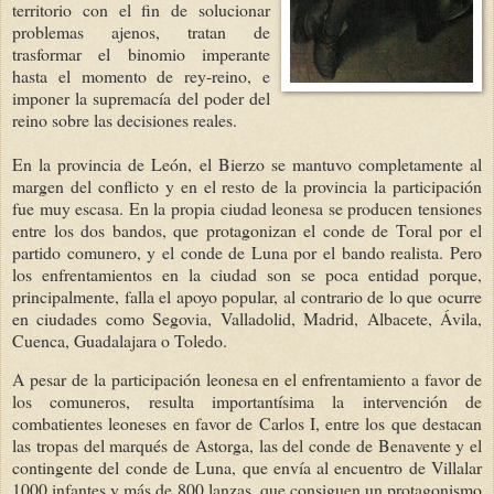
territorio con el fin de solucionar
problemas ajenos, tratan de
trasformar el binomio imperante
hasta el momento de rey-reino, e
imponer la supremacía del poder del
reino sobre las decisiones reales.
En la provincia de León, el Bierzo se mantuvo completamente al
margen del conflicto y en el resto de la provincia la participación
fue muy escasa. En la propia ciudad leonesa se producen tensiones
entre los dos bandos, que protagonizan el conde de Toral por el
partido comunero, y el conde de Luna por el bando realista. Pero
los enfrentamientos en la ciudad son se poca entidad porque,
principalmente, falla el apoyo popular, al contrario de lo que ocurre
en ciudades como Segovia, Valladolid, Madrid, Albacete, Ávila,
Cuenca, Guadalajara o Toledo.
A pesar de la participación leonesa en el enfrentamiento a favor de
los comuneros, resulta importantísima la intervención de
combatientes leoneses en favor de Carlos I, entre los que destacan
las tropas del marqués de Astorga, las del conde de Benavente y el
contingente del conde de Luna, que envía al encuentro de Villalar
1000 infantes y más de 800 lanzas, que consiguen un protagonismo