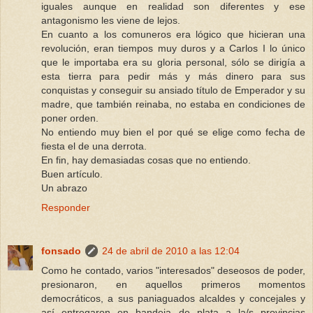
iguales aunque en realidad son diferentes y ese
antagonismo les viene de lejos.
En cuanto a los comuneros era lógico que hicieran una
revolución, eran tiempos muy duros y a Carlos I lo único
que le importaba era su gloria personal, sólo se dirigía a
esta tierra para pedir más y más dinero para sus
conquistas y conseguir su ansiado título de Emperador y su
madre, que también reinaba, no estaba en condiciones de
poner orden.
No entiendo muy bien el por qué se elige como fecha de
fiesta el de una derrota.
En fin, hay demasiadas cosas que no entiendo.
Buen artículo.
Un abrazo
Responder
fonsado
24 de abril de 2010 a las 12:04
Como he contado, varios "interesados" deseosos de poder,
presionaron, en aquellos primeros momentos
democráticos, a sus paniaguados alcaldes y concejales y
así entregaron en bandeja de plata a la/s provincias