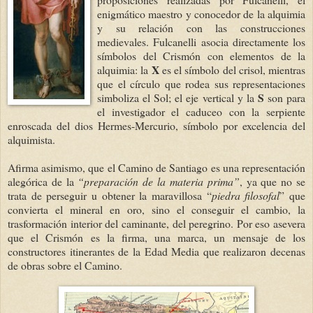
enigmático maestro y conocedor de la alquimia
y su relación con las construcciones
medievales. Fulcanelli asocia directamente los
símbolos del Crismón con elementos de la
X
alquimia: la
es el símbolo del crisol, mientras
que el círculo que rodea sus representaciones
S
simboliza el Sol; el eje vertical y la
son para
el investigador el caduceo con la serpiente
enro
scada del dios Hermes-Mercurio, símbolo por excelencia del
alquimista.
Afirma asimismo, que el Camino de Santiago es una representación
alegórica de la
“preparación de la materi
a prima”
, ya que no se
trata de perseguir u obtener la maravillosa “
piedra filosofal
” que
convierta el mineral en oro, sino el conseguir el cambio, la
trasformación interior del caminante, del peregrino. Por eso asevera
que el Crismón es la firma, una marca, un mensaje de los
constructores itinerantes de la Edad Media que realizaron decenas
de obras sobre el Camino.