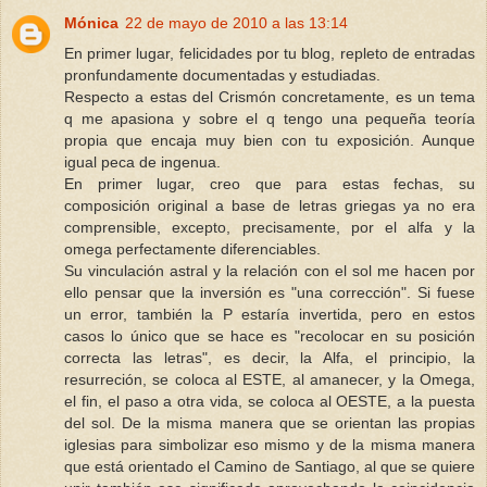
Mónica
22 de mayo de 2010 a las 13:14
En primer lugar, felicidades por tu blog, repleto de entradas
pronfundamente documentadas y estudiadas.
Respecto a estas del Crismón concretamente, es un tema
q me apasiona y sobre el q tengo una pequeña teoría
propia que encaja muy bien con tu exposición. Aunque
igual peca de ingenua.
En primer lugar, creo que para estas fechas, su
composición original a base de letras griegas ya no era
comprensible, excepto, precisamente, por el alfa y la
omega perfectamente diferenciables.
Su vinculación astral y la relación con el sol me hacen por
ello pensar que la inversión es "una corrección". Si fuese
un error, también la P estaría invertida, pero en estos
casos lo único que se hace es "recolocar en su posición
correcta las letras", es decir, la Alfa, el principio, la
resurreción, se coloca al ESTE, al amanecer, y la Omega,
el fin, el paso a otra vida, se coloca al OESTE, a la puesta
del sol. De la misma manera que se orientan las propias
iglesias para simbolizar eso mismo y de la misma manera
que está orientado el Camino de Santiago, al que se quiere