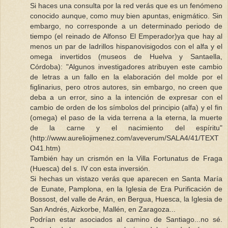
Si haces una consulta por la red verás que es un fenómeno
conocido aunque, como muy bien apuntas, enigmático. Sin
embargo, no corresponde a un determinado periodo de
tiempo (el reinado de Alfonso El Emperador)ya que hay al
menos un par de ladrillos hispanovisigodos con el alfa y el
omega invertidos (museos de Huelva y Santaella,
Córdoba): "Algunos investigadores atribuyen este cambio
de letras a un fallo en la elaboración del molde por el
figlinarius, pero otros autores, sin embargo, no creen que
deba a un error, sino a la intención de expresar con el
cambio de orden de los símbolos del principio (alfa) y el fin
(omega) el paso de la vida terrena a la eterna, la muerte
de la carne y el nacimiento del espíritu"
(http://www.aureliojimenez.com/aveverum/SALA4/41/TEXT
O41.htm)
También hay un crismón en la Villa Fortunatus de Fraga
(Huesca) del s. IV con esta inversión.
Si hechas un vistazo verás que aparecen en Santa María
de Eunate, Pamplona, en la Iglesia de Era Purificación de
Bossost, del valle de Arán, en Bergua, Huesca, la Iglesia de
San Andrés, Aizkorbe, Mallén, en Zaragoza...
Podrían estar asociados al camino de Santiago...no sé.