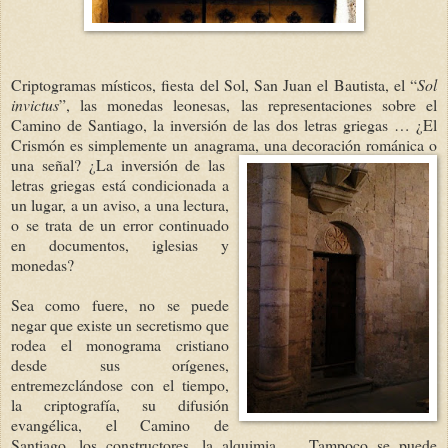
Criptogramas místicos, fiesta del Sol, San Juan el Bautista, el “
Sol
invic
tus
”, las monedas leonesas, las representaciones sobre el
Camino de Santiago, la inversión de
las dos letras griegas
… ¿El
Crismón es simplemente un anagrama, una decoración
román
ica o
una señal? ¿La inversión de las
letras griegas está condicionada a
un lugar, a un aviso,
a una lectu
ra,
o se trata de un error continuado
en documentos, iglesias y
monedas?
Sea como fuere, no se puede
negar que existe un secretismo
que
rodea el monograma cristiano
desde sus orígenes,
entremezclándose con el tiempo,
la criptografía, su difusión
evangélica, el Camino de
Santiago, los constructores, la alquimia, ... Tampoco se puede