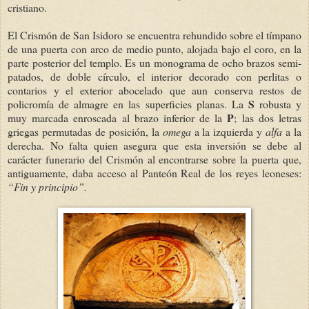
cristiano.
El Crismón de San Isidoro se encuentra rehundido sobre el
tímpano
de una puerta con arco de medio punto, alojada bajo el coro, en la
parte posterior del templo. Es un monograma de ocho brazos semi-
patados, de doble círculo, el interior decorado con perlitas o
contarios y el exterior abocelado que aun conserva restos de
S
policromía de almagre en las superficies planas. La
robusta y
P
muy marcada enroscada al brazo inferior de la
; las dos letras
griegas permutadas de posición, la
omega
a la izquierda y
alfa
a la
derecha. No falta quien aseg
ura que esta inversión se debe al
carácter funerario del Crismón al encontrarse sobre la puerta que,
antiguamente, daba acceso al Panteón Real de los reyes leoneses:
“Fin y principio”.