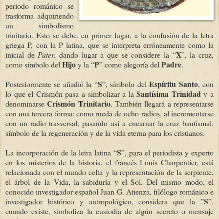
periodo románico se
trasforma adquiriendo
un simbolismo
trinitario. Esto se debe, en primer lugar, a la confusión de la letra
griega P, con la P
latina, que se interpreta erróneamente como la
X
inicial de
Pater,
dando lugar a que se considere la “
”, la cruz,
Hijo
P
Padre
como símbolo del
y la “
” como alegoría del
.
S
Espíritu Santo
Posteriormente se añadió la “
”, símbolo del
, con
Santísima Trinidad
lo que el Crismón pasa a simbolizar a la
y a
Crismón Trinitario
denominarse
. También llegará a representarse
con una tercera forma: como rueda de ocho radios, al incrementarse
con un radio trasversal, pasando así a encarnar la cruz bautismal,
símbolo de la regeneración y de la vida eterna para los cristianos.
S
La incorporación de la letra latina “
”, para el periodista y experto
en los misterios de la historia, el francés Louis Charpentier, está
relacionada con el mundo celta y la representación de la serpiente,
el árbol de la Vida, la sabiduría y el Sol. Del mismo modo, el
conocido investigador español Juan G. Atienza, filólogo románico e
S
investigador histórico y antropológico, considera que la ”
”,
cuando existe, simboliza la custodia de algún secreto o mensaje