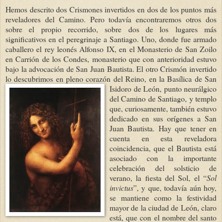
Hemos descrito dos Crismones invertidos en dos de los puntos más
reveladores del Camino. Pero todavía encontraremos otros dos
sobre el propio recorrido, sobre dos de los lugares más
significativos en el peregrinaje a Santiago. Uno, donde fue armado
caballero el rey leonés Alfonso IX, en el Monasterio de San Zoilo
en Carrión de los Condes, monasterio que con anterioridad estuvo
bajo la advocación de San Juan Bautista. El otro Crismón invertido
lo descubrimos en pleno corazón de
l Reino, en la Basílica de San
Isidoro de León, punto neurálgico
del Camino de Santiago, y templo
que, curiosamente, también estuvo
dedicado en sus orígenes a San
Juan Bautista. Hay q
ue tener en
cuenta en esta reveladora
coincidencia, que el Bautista está
asociado con la importante
celebración del solsticio de
verano, la fiesta del Sol, el “
Sol
invictus
”, y que, todavía aún hoy,
se mantiene como la festividad
mayor de la ciudad de León, claro
está, que con el nombre del santo