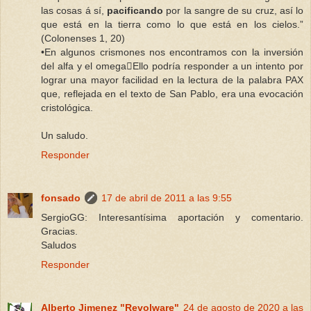
las cosas á sí,
pacificando
por la sangre de su cruz, así lo
que está en la tierra como lo que está en los cielos.”
(Colonenses 1, 20)
•En algunos crismones nos encontramos con la inversión
del alfa y el omegaEllo podría responder a un intento por
lograr una mayor facilidad en la lectura de la palabra PAX
que, reflejada en el texto de San Pablo, era una evocación
cristológica.
Un saludo.
Responder
fonsado
17 de abril de 2011 a las 9:55
SergioGG: Interesantísima aportación y comentario.
Gracias.
Saludos
Responder
Alberto Jimenez "Revolware"
24 de agosto de 2020 a las