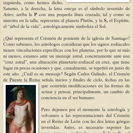
izquierda, como hemos dicho,
Saturno, a la derecha, la letra
omega
es el símbolo invertido de
P
Aries; arriba la
con una pequeña línea cruzada, tal y como se
S,
muestra en la talla, representa al planeta Plutón, y la
el Espíritu,
el “árbol de la vida”, astrológicamente simboliza el Sol.
¿Qué representa el Crismón de poniente de la iglesia de Santiago?
Como sabemos, los astrólogos consideran que los signos zodiac
ales
tienen vinculaciones específicas con los planetas, por lo que ni más
ni menos, estamos ante un mensaje astral, concretamente ante una
“cruz astral”, una alineación planetaria-zodiacal en cruz, que tiene
lugar en pocas ocasiones y
que, casualmente, se repetirá en junio de
este año. ¿Cuál es su mensaje? Según Carlos Galindo, el
Crismón
de Puente la Reina señala inicios y finales de ciclo, fechas en las
que ocurrirán modificaciones
en las formas de
actuar y pensar, principalmente, un cambio de
conciencia en el ser humano.
Pero dejemos por el momento la astrología y
volvamos a las representaciones del Crismón
en el Reino de León con las dos letras griegas
invertidas. Antes, es necesario exponer las
proposiciones realizadas por Fulcanelli, el