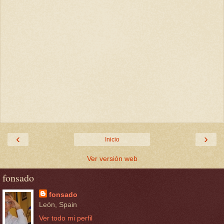
‹
›
Inicio
Ver versión web
fonsado
fonsado
León, Spain
Ver todo mi perfil