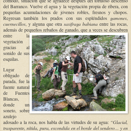
cómodo, situación que se agradece después del tortuoso descenso
del Barranco. Vuelve el agua y la vegetación propia de ribera, con
pequeñas acumulaciones de jóvenes robles, fresnos y chopos.
Regresan también los prados con sus espléndidos
gamones
,
cuernecillos
, y alguna que otra
saxifraga babiana
entre las rocas,
además de pequeños re
baños de ganado, que a veces se descubren
entre la
vegetación
gracias al
sonido de sus
esquilas.
Lugar
obligado de
parada, fue la
fuente natural
de Fuentes
Blancas,
donde un
soneto, sobre
azulejo
adosado a la roca, nos habla de las virtudes de su agua:
“Glacial,
trasparente, nítida, pura, escondida en el borde del sendero… y en