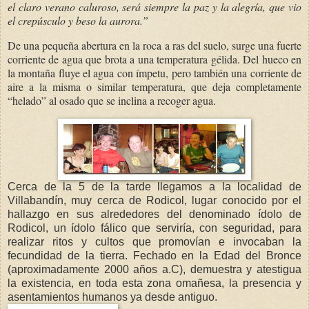
el claro verano caluroso, será siempre la paz y la alegría, que vio
el crepúsculo y beso la aurora.”
De una pequeña abertura en la roca a ras del suelo, surge una fuerte
corriente de agua que brota a una temperatura gélida. Del hueco en
la montaña fluye el agua con ímpetu, pero también una corriente de
aire a la misma o similar temperatura, que deja completamente
“helado” al osado que se inclina a recoger agua.
Cerca de la 5 de la tarde llegamos a la localidad de
Villabandín, muy cerca de Rodicol, lugar conocido por el
hallazgo en sus alrededores del denominado ídolo de
Rodicol, un ídolo fálico que serviría, con seguridad, para
realizar ritos y cultos que promovían e invocaban la
fecundidad de la tierra. Fechado en la Edad del Bronce
(aproximadamente 2000 años a.C), demuestra y atestigua
la existencia, en toda esta zona omañesa, la presencia y
asentamientos humanos ya desde antiguo.