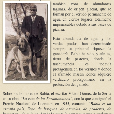
también zona de
abundantes
lagunas, de origen glacial, que se
forman por el vertido permanente de
agua en ciertos lugares totalmente
impermeables debido a sus bases de
pizarra.
Esta abundancia de agua y los
verdes prados, han determinado
siempre su principal riqueza: la
ganadería. Babia ha sido, y aún es,
tierra de pastores, donde la
trashumancia es todavía
protagonista en los veranos y donde
el afamado mastín leonés adquiere
verdadero protagonismo en la
protección del ganado.
Sobre los hombres de Babia, el escritor Víctor Gómez de la Serna
en su obra
“La ruta de los Foramontanos”
, con la que consiguió el
Premio Nacional de Literatura en 1955, comenta:
“Babia es un
extraño país, lleno de bosques, de escuelas, de praderas, de
bienestar y de cultura, donde la gente le contesta a uno a cualquier