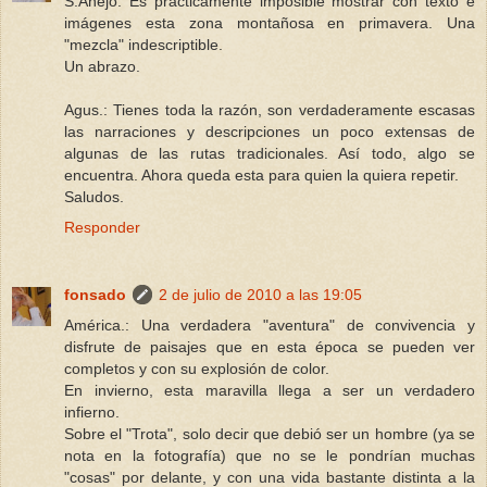
S.Añejo: Es prácticamente imposible mostrar con texto e
imágenes esta zona montañosa en primavera. Una
"mezcla" indescriptible.
Un abrazo.
Agus.: Tienes toda la razón, son verdaderamente escasas
las narraciones y descripciones un poco extensas de
algunas de las rutas tradicionales. Así todo, algo se
encuentra. Ahora queda esta para quien la quiera repetir.
Saludos.
Responder
fonsado
2 de julio de 2010 a las 19:05
América.: Una verdadera "aventura" de convivencia y
disfrute de paisajes que en esta época se pueden ver
completos y con su explosión de color.
En invierno, esta maravilla llega a ser un verdadero
infierno.
Sobre el "Trota", solo decir que debió ser un hombre (ya se
nota en la fotografía) que no se le pondrían muchas
"cosas" por delante, y con una vida bastante distinta a la