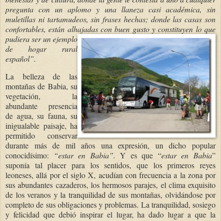
pregunta con un aplomo y una llaneza casi académica, sin
muletillas ni tartamudeos, sin frases hechas; donde las casas son
confortables, están alhajadas con buen gusto
y
constituyen lo que
pudiera ser un ejemplo
de hogar rural
español”.
La belleza de las
montañas de Babia, su
vegetación, la
abundante presencia
de agua, su fauna, su
inigualable paisaje, ha
permitido conservar
durante más de mil años una expresión, un dicho popular
conocidísimo:
“estar en Babia”.
Y es que “
estar en Babia
”
suponía tal placer para los sentidos, que los primeros reyes
leoneses, allá por el siglo X, acudían con frecuencia a la zona por
sus abundantes cazaderos, los hermosos parajes, el clima exquisito
de los veranos y la tranquilidad de sus montañas, olvidándose por
completo de sus obligaciones y problemas. La tranquilidad, sosiego
y felicidad que debió inspirar el lugar, ha dado lugar a que la