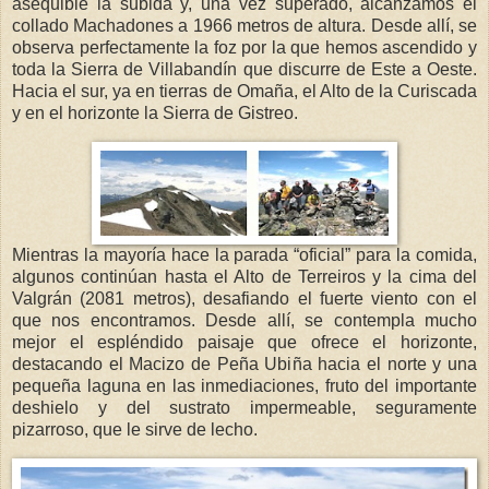
asequible la subida y, una vez superado, alcanzamos el
collado Machadones a 1966 metros de altura. Desde allí, se
observa perfectamente la foz por la que hemos ascendido y
toda la Sierra de Villabandín que discurre de Este a Oeste.
Hacia el sur, ya en tierras de Omaña, el Alto de la Curiscada
y en el horizonte la Sierra de Gistreo.
Mientras la mayoría hace la parada “oficial” para la comida,
algunos continúan hasta el Alto de Terreiros y la cima del
Valgrán (2081 metros), desafiando el fuerte viento con el
que nos encontramos. Desde allí, se contempla mucho
mejor el espléndido paisaje que ofrece el horizonte,
destacando el Macizo de Peña Ubiña hacia el norte y una
pequeña laguna en las inmediaciones, fruto del importante
deshielo y del sustrato impermeable, seguramente
pizarroso, que le sirve de lecho.