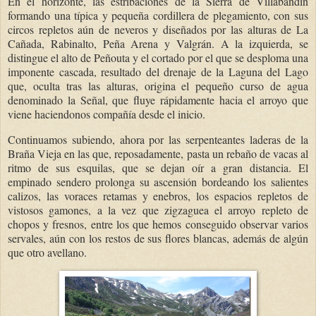
En el horizonte, las estribaciones de la Sierra de Villabandín
formando una típica y pequeña cordillera de plegamiento, con sus
circos repletos aún de neveros y diseñados por las alturas de La
Cañada, Rabinalto, Peña Arena y Valgrán. A la izquierda, se
distingue el alto de Peñouta y el cortado por el que se desploma una
imponente cascada, resultado del drenaje de la Laguna del Lago
que, oculta tras las alturas, origina el pequeño curso de agua
denominado la Señal, que fluye rápidamente hacia el arroyo que
viene haciendonos compañía desde el inicio.
Continuamos subiendo, ahora por las serpenteantes laderas de la
Braña Vieja en las que, reposadamente, pasta un rebaño de vacas al
ritmo de sus esquilas, que se dejan oír a gran distancia. El
empinado sendero prolonga su ascensión bordeando los salientes
calizos, las voraces retamas y enebros, los espacios repletos de
vistosos gamones, a la vez que zigzaguea el arroyo repleto de
chopos y fresnos, entre los que hemos conseguido observar varios
servales, aún con los restos de sus flores blancas, además de algún
que otro avellano.