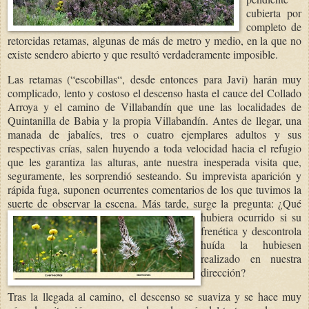
cubierta por
completo de
retorcidas retamas, algunas de más de metro y medio, en la que no
existe sendero abierto y que resultó verdaderamente imposible.
Las retamas (“escobillas“, desde entonces para Javi) harán muy
complicado, lento y costoso el descenso hasta el cauce del Collado
Arroya y el camino de Villabandín que une las localidades de
Quintanilla de Babia y la propia Villabandín. Antes de llegar, una
manada de jabalíes, tres o cuatro ejemplares adultos y sus
respectivas crías, salen huyendo a toda velocidad hacia el refugio
que les garantiza las alturas, ante nuestra inesperada visita que,
seguramente, les sorprendió sesteando. Su imprevista aparición y
rápida fuga, suponen ocurrentes comentarios de los que tuvimos la
suerte de observar la escena. Más tarde, surge la pregunta: ¿Q
ué
hubiera ocurrido si su
frenética y descontrola
huída la hubiesen
realizado en nuestra
dirección?
Tras la llegada al camino, el descenso se suaviza y se hace muy