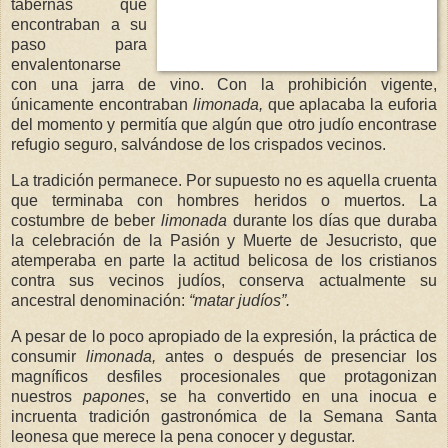
tabernas que
encontraban a su
paso para
envalentonarse
con una jarra de vino. Con la prohibición vigente,
únicamente encontraban
limonada,
que aplacaba la euforia
del momento y permitía que algún que otro judío encontrase
refugio seguro, salvándose de los crispados vecinos.
La tradición permanece. Por supuesto no es aquella cruenta
que terminaba con hombres heridos o muertos. La
costumbre de beber
limonada
durante los días que duraba
la celebración de la Pasión y Muerte de Jesucristo, que
atemperaba en parte la actitud belicosa de los cristianos
contra sus vecinos judíos, conserva actualmente su
ancestral denominación:
“matar judíos”.
A pesar de lo poco apropiado de la expresión, la práctica de
consumir
limonada,
antes o después de presenciar los
magníficos desfiles procesionales que protagonizan
nuestros
papones
, se ha convertido en una inocua e
incruenta tradición gastronómica de la Semana Santa
leonesa que merece la pena conocer y degustar.