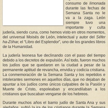
consumo de
limonada
durante las fechas de
Semana Santa no le
va a la zaga. León
siempre tuvo una
importante y culta
judería, siendo cuna, como hemos visto en otros momentos,
del universal Moisés de León, intelectual y autor del
Séfer
ha-Zóhar,
el “Libro del Esplendor”, uno de los grandes libros
de la Humanidad.
La judería leonesa fue declinando con el paso del tiempo
debido a los decretos de expulsión. Así todo, fueron muchos
los judíos que se quedaron en la ciudad a pesar de la
permanente aptitud de revancha, envidia y codicia cristiana.
La conmemoración de la Semana Santa y los repetidos e
intolerantes sermones en aquellos días, que no dejaban de
apuntar a los judíos como únicos culpables de la Pasión y
Muerte de Cristo, espoleaban y encandilaban a los
cristianos que buscaban vengarse de los hebreos.
Durante muchos años el barrio judío de Santa Ana y sus
aledaños, sufrió la ira de los cristianos durante la Semana