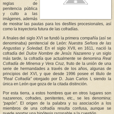
reglas de
penitencia pública
y culto a las
imágenes, además
de mostrar las pautas para los desfiles procesionales, así
como la trayectoria futura de las cofradías.
A finales del siglo XVI se fundó la primera compañía (así se
denominaba) penitencial de León:
Nuestra Señora de las
Angustias y Soledad.
En el siglo XVII, en 1611, nació la
cofradía del
Dulce Nombre de Jesús Nazareno
y un siglo
más tarde, la cofradía que actualmente se denomina
Real
Cofradía de Minerva y Vera Cruz,
fruto de la unión de una
serie de hermandades a través de los años, algunas de
principios del XVI, y que desde 1996 posee el título de
“Real Cofradía”
otorgado por D. Juan Carlos I, siendo la
única en León que goza de la citada distinción.
Por esta tierra, a estos hombres que en otros lugares son
nazarenos, cofrades, penitentes, etc., se les denomina:
“papón”.
El origen de la palabra y su asociación a los
miembros de una cofradía resulta confusa, aunque se
puede aportar una hipótesis razonable a la cuestión.