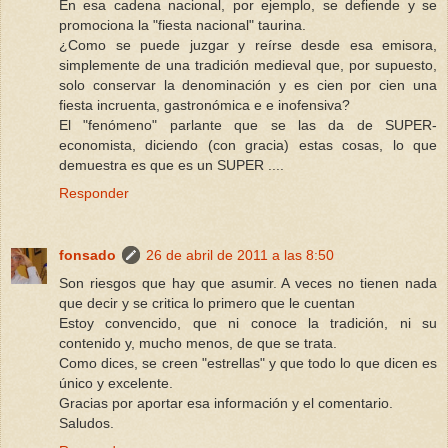
En esa cadena nacional, por ejemplo, se defiende y se
promociona la "fiesta nacional" taurina.
¿Como se puede juzgar y reírse desde esa emisora,
simplemente de una tradición medieval que, por supuesto,
solo conservar la denominación y es cien por cien una
fiesta incruenta, gastronómica e e inofensiva?
El "fenómeno" parlante que se las da de SUPER-
economista, diciendo (con gracia) estas cosas, lo que
demuestra es que es un SUPER ....
Responder
fonsado
26 de abril de 2011 a las 8:50
Son riesgos que hay que asumir. A veces no tienen nada
que decir y se critica lo primero que le cuentan
Estoy convencido, que ni conoce la tradición, ni su
contenido y, mucho menos, de que se trata.
Como dices, se creen "estrellas" y que todo lo que dicen es
único y excelente.
Gracias por aportar esa información y el comentario.
Saludos.