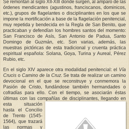
Se remontan al siglo XII-XIII donde surgen, al amparo de las
órdenes mendicantes (agustinos, franciscanos, dominicos,
etc.), grupos de flagelantes o disciplinantes en los que se
impone la mortificación a base de la flagelación penitencial,
muy repetida y bendecida en la Regla de San Benito, que
practicaban y defendían los hombres santos del momento:
San Francisco de Asís, San Antonio de Padua, Santo
Domingo de Guzmán, etc. Son varias, además, las
muestras pictóricas de esta tradicional y cruenta práctica
espiritual española: Solana, Goya, Turina y Aureal, Pérez
Rubio, etc.
En el siglo XIV aparece otra modalidad penitencial: el
Vía
Crucis
o
Camino de la Cruz.
Se trata de realizar un camino
devocional en el que se reconstruye y conmemora la
Pasión de Cristo, fundándose también hermandades o
cofradías para ello. Con el tiempo, se asociarán éstas
últimas con las compañías de di
sciplinantes, llegando en
esta situación
hasta el Concilio
de Trento (1545-
1564), que trazará
las normas y