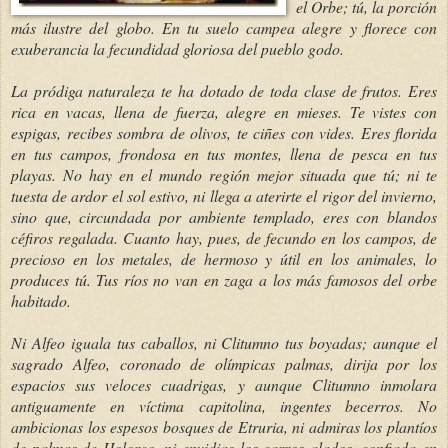
el Orbe; tú, la porción
más ilustre del globo. En tu suelo campea alegre y florece con
exuberancia la fecundidad gloriosa del pueblo godo.
La pródiga naturaleza te ha dotado de toda clase de frutos. Eres
rica en vacas, llena de fuerza, alegre en mieses. Te vistes con
espigas, recibes sombra de olivos, te ciñes con vides. Eres florida
en tus campos, frondosa en tus montes, llena de pesca en tus
playas. No hay en el mundo región mejor situada que tú; ni te
tuesta de ardor el sol estivo, ni llega a aterirte el rigor del invierno,
sino que, circundada por ambiente templado, eres con blandos
céfiros regalada. Cuanto hay, pues, de fecundo en los campos, de
precioso en los metales, de hermoso y útil en los animales, lo
produces tú. Tus ríos no van en zaga a los más famosos del orbe
habitado.
Ni Alfeo iguala tus caballos, ni Clitumno tus boyadas; aunque el
sagrado Alfeo, coronado de olímpicas palmas, dirija por los
espacios sus veloces cuadrigas, y aunque Clitumno inmolara
antiguamente en víctima capitolina, ingentes becerros. No
ambicionas los espesos bosques de Etruria, ni admiras los plantíos
de palmas de Holorco, ni envidias los carros alados, confiada en