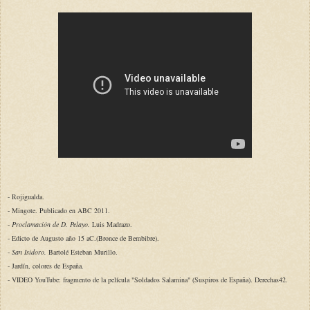
- Rojigualda.
- Mingote. Publicado en ABC 2011.
-
Proclamación de D. Pelayo.
Luis Madrazo.
- Edicto de Augusto año 15 aC.(Bronce de Bembibre).
-
San Isidoro.
Bartolé Esteban Murillo.
- Jardín, colores de España.
- VIDEO YouTube: fragmento de la película "Soldados Salamina" (Suspiros de España). Derechas42.