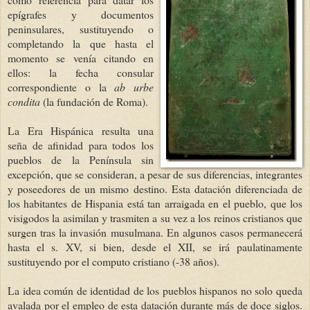
epígrafes y documentos
peninsulares, sustituyendo o
completando la que hasta el
momento se venía citando en
ellos: la fecha consular
correspondiente o la
ab urbe
condita
(la fundación de Roma).
La Era Hispánica resulta una
seña de afinidad para todos los
pueblos de la Península sin
excepción, que se consideran, a pesar de sus diferencias, integrantes
y poseedores de un mismo destino. Esta datación diferenciada de
los habitantes de Hispania está tan arraigada en el pueblo, que los
visigodos la asimilan y trasmiten a su vez a los reinos cristianos que
surgen tras la invasión musulmana. En algunos casos permanecerá
hasta el s. XV, si bien, desde el XII, se irá paulatinamente
sustituyendo por el computo cristiano (-38 años).
La idea común de identidad de los pueblos hispanos no solo queda
avalada por el empleo de esta datación durante más de doce siglos.