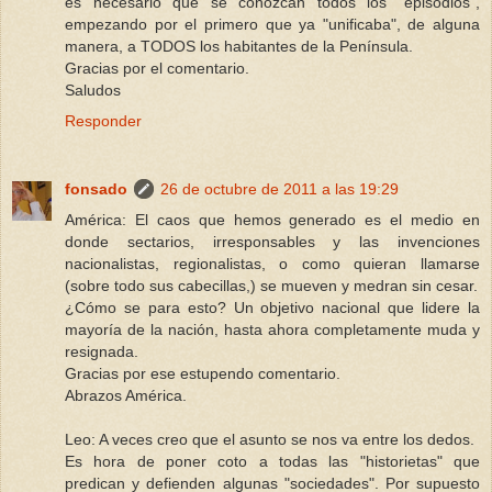
es necesario que se conozcan todos los "episodios",
empezando por el primero que ya "unificaba", de alguna
manera, a TODOS los habitantes de la Península.
Gracias por el comentario.
Saludos
Responder
fonsado
26 de octubre de 2011 a las 19:29
América: El caos que hemos generado es el medio en
donde sectarios, irresponsables y las invenciones
nacionalistas, regionalistas, o como quieran llamarse
(sobre todo sus cabecillas,) se mueven y medran sin cesar.
¿Cómo se para esto? Un objetivo nacional que lidere la
mayoría de la nación, hasta ahora completamente muda y
resignada.
Gracias por ese estupendo comentario.
Abrazos América.
Leo: A veces creo que el asunto se nos va entre los dedos.
Es hora de poner coto a todas las "historietas" que
predican y defienden algunas "sociedades". Por supuesto