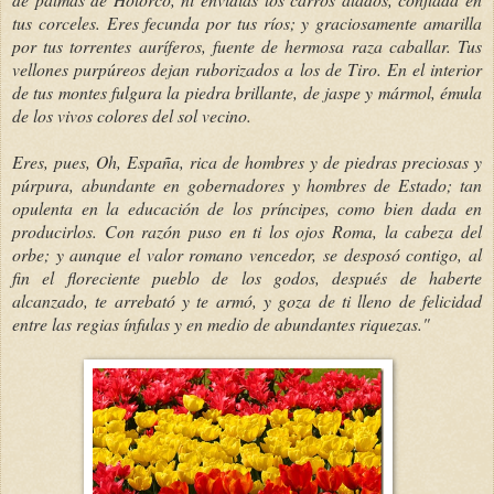
tus corceles. Eres fecunda por tus ríos; y graciosamente amarilla
por tus torrentes auríferos, fuente de hermosa raza caballar. Tus
vellones purpúreos dejan ruborizados a los de Tiro. En el interior
de tus montes fulgura la piedra brillante, de jaspe y mármol, émula
de los vivos colores del sol vecino.
Eres, pues, Oh, España, rica de hombres y de piedras preciosas y
púrpura, abundante en gobernadores y hombres de Estado; tan
opulenta en la educación de los príncipes, como bien dada en
producirlos. Con razón puso en ti los ojos Roma, la cabeza del
orbe; y aunque el valor romano vencedor, se desposó contigo, al
fin el floreciente pueblo de los godos, después de haberte
alcanzado, te arrebató y te armó, y goza de ti lleno de felicidad
entre las regias ínfulas y en medio de abundantes riquezas."