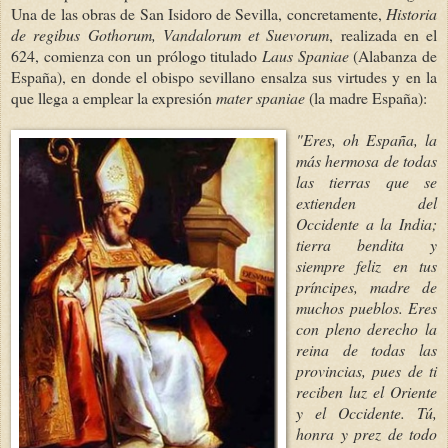
Una de las obras de San Isidoro de Sevilla, concretamente,
Historia
de regibus Gothorum, Vandalorum et Suevorum
, realizada en el
624, comienza con un prólogo titulado
Laus Spaniae
(Alabanza de
España), en donde el obispo sevillano ensalza sus virtudes y en la
que llega a emplear la expresión
mater spaniae
(la madre España):
"
Eres, oh España, la
más hermosa de todas
las tierras que se
extienden del
Occidente a la India;
tierra bendita y
siempre feliz en tus
príncipes, madre de
muchos pueblos. Eres
con pleno derecho la
reina de todas las
provincias, pues de ti
reciben luz el Oriente
y el Occidente. Tú,
honra y prez de todo