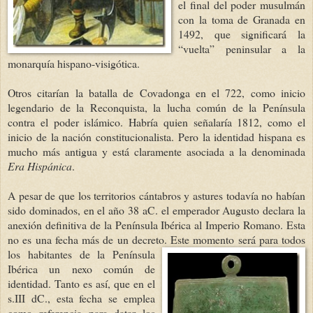
el final del poder musulmán
con la toma de Granada en
1492, que significará la
“vuelta” peninsular a la
monarquía hispano-visigótica.
Otros citarían la batalla de Covadonga en el 722, como inicio
legendario de la Reconquista, la lucha común de la Península
contra el poder islámico. Habría quien señalaría 1812, como el
inicio de la nación constitucionalista. Pero la identidad hispana es
mucho más antigua y está claramente asociada a la denominada
Era Hispánica
.
A pesar de que los territorios cántabros y astures todavía no habían
sido dominados, en el año 38 aC. el emperador Augusto declara la
anexión definitiva de la Península Ibérica al Imperio Romano. Esta
no es una fecha más de un decreto. Este momento será para todos
los habitante
s de la Península
Ibérica un nexo común de
identidad. Tanto es así, que en el
s.III dC., esta fecha se emplea
como referencia para datar los