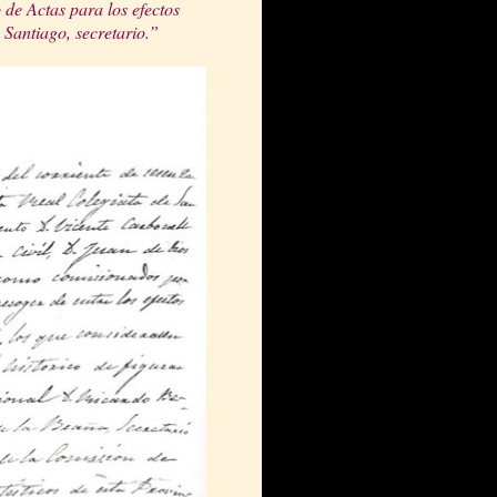
 de Actas para los efectos
 Santiago, secretario.”