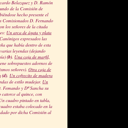
Ricardo Belazquez y D. Ramón
egundo de la Comisión de
biéndose hecho presente el
ores Comisionados D. Fernando
n los señores de la citada
tes:
Un arca de ágata y plata
s Canónigos expresados las
eña que había dentro de esta
 varias leyendas (dejando
nía)
(b)
.
Una caja de marfil,
iene sobrepuestos adornos de
mismos señores).
Otra caja de
a
(d)
.
Un cofrecito de madera
endas de estilo mudejar.
Un
D. Femando y Dª Sancha su
o catorce al quince, con
 Un cuadro pintado en tabla,
cuadro estaba colocado en la
bo dado por dicha Comisión al