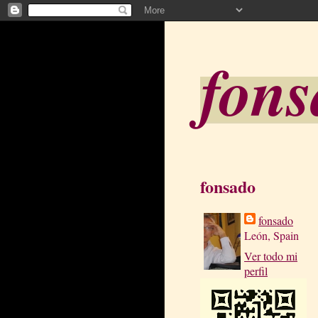
fon
fonsado
fonsado
León, Spain
Ver todo mi
perfil