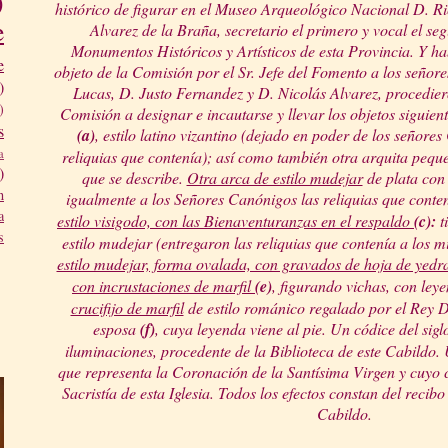
)
histórico de figurar en el Museo Arqueológico Nacional D. 
e
Alvarez de la Braña, secretario el primero y vocal el s
Monumentos Históricos y Artísticos de esta Provincia. Y ha
e
objeto de la Comisión por el Sr. Jefe del Fomento a los señ
)
Lucas, D. Justo Fernandez y D. Nicolás Alvarez, procediero
)
Comisión a designar e incautarse y llevar los objetos siguien
s
(a)
, estilo latino vizantino (dejado en poder de los señore
a
reliquias que contenía); así como también otra arquita pequ
)
que se describe.
Otra arca de estilo mudejar
de plata con
n
igualmente a los Señores Canónigos las reliquias que conte
a
estilo visigodo, con las Bienaventuranzas en el respaldo
(c):
t
s
estilo mudejar (entregaron las reliquias que contenía a los 
estilo mudejar, forma ovalada, con gravados de hoja de yedr
con incrustaciones de marfil
(e)
, figurando vichas, con ley
crucifijo de marfil
de estilo románico regalado por el Rey 
esposa
(f)
, cuya leyenda viene al pie. Un códice del sigl
iluminaciones, procedente de la Biblioteca de este Cabildo.
que representa la Coronación de la Santísima Virgen y cuyo 
Sacristía de esta Iglesia. Todos los efectos constan del reci
Cabildo.