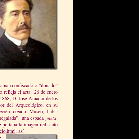
habían confiscado o “donado”
mo refleja el acta 26 de enero
1868, D. José Amador de los
tor del Arqueológico, en su
ecién creado Museo, había
 “regalada”, una espada
jineta
e portaba la imagen del santo
celo.html
,
así
e