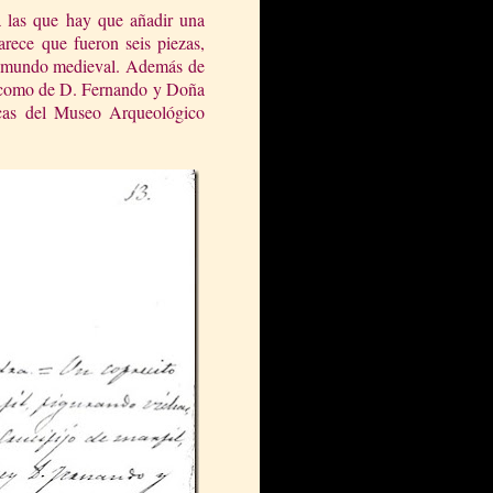
a las que hay que añadir una
arece que fueron seis piezas,
del mundo medieval. Además de
ido como de D. Fernando y Doña
icas del Museo Arqueológico