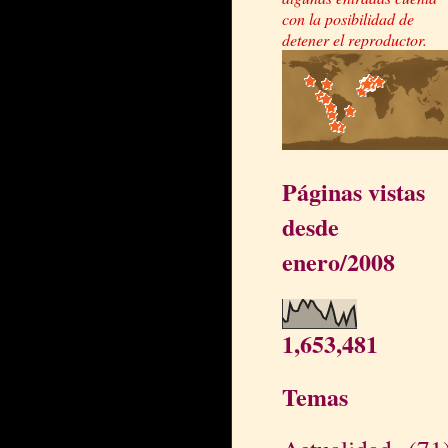
con la posibilidad de
detener el reproductor.
Páginas vistas
desde
enero/2008
1,653,481
Temas