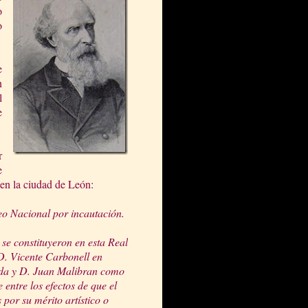
o
o
e
n
l
e
r
e
s en la ciudad de León:
eo Nacional por incautación.
 se constituyeron en esta Real
 D. Vicente Carbonell en
ada y D. Juan Malibran como
entre los efectos de que el
por su mérito artístico o