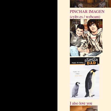
PINCHAR IMAGEN
(cyltv.es / webcam)
I also love you