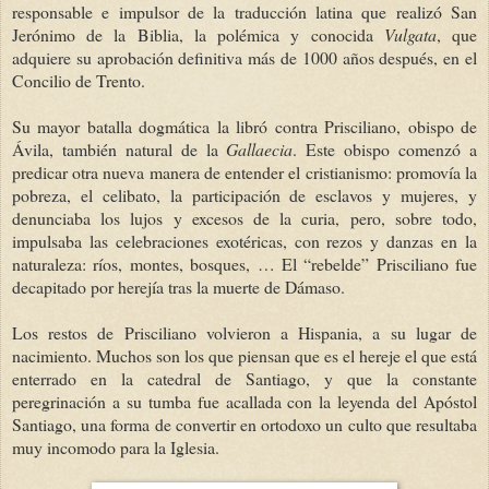
responsable e impulsor de la traducción latina que realizó San
Jerónimo de la Biblia, la polémica y conocida
Vulgata
, que
adquiere su aprobación definitiva más de 1000 años después, en el
Concilio de Trento.
Su mayor batalla dogmática la libró contra Prisciliano, obispo de
Ávila, también natural de la
Gallaecia
. Este obispo comenzó a
predicar otra nueva manera de entender el cristianismo: promovía la
pobreza, el celibato, la participación de esclavos y mujeres, y
denunciaba los lujos y excesos de la curia, pero, sobre todo,
impulsaba las celebraciones exotéricas, con rezos y danzas en la
naturaleza: ríos, montes, bosques, … El “rebelde” Prisciliano fue
decapitado por herejía tras la muerte de Dámaso.
Los restos de Prisciliano volvieron a Hispania, a su lugar de
nacimiento. Muchos son los que piensan que es el hereje el que está
enterrado en la catedral de Santiago, y que la constante
peregrinación a su tumba fue acallada con la leyenda del Apóstol
Santiago, una forma de convertir en ortodoxo un culto que resultaba
muy incomodo para la Iglesia.