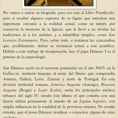
No vamos a narrar su biografía, para eso está el
Liber Pontificalis
,
pero si resaltar algunos aspectos de su figura que muestran una
importante cercanía a la realidad actual, como su interés por
conservar la memoria de la Iglesia, que le llevó a no olvidar las
tradiciones ni a los mártires y a rehabilitar templos, como
San
Lorenzo Extramuros.
Pero, sobre todo, a restaurar las catacumbas
que, posiblemente, deban su existencia actual a este pontífice.
Debido a este trabajo de recuperación, hoy el papa Dámaso I es el
patrono de la arqueología.
San Dámaso nació en el noroeste peninsular en el año 304/5: en la
Gallaecia
, territorio hispano al norte del Duero que comprendía
Asturias, Galicia, León, Zamora y norte de Portugal. En esta
división territorial romana,
Asturica Augusta
(Astorga),
Bracara
Augusta
(Braga) y
Legio
(León), serán los principales núcleos
urbanos del siglo IV, siendo éste último el que contaba con una
fuerza militar permanente al mando de un
legatus legionis
, con
amplia influencia en la totalidad de la provincia romana. No resulta
extraño, que el joven Dámaso residiera o conociese alguna de estas
ciudades.