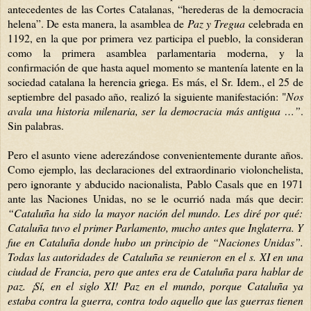
antecedentes de las Cortes Catalanas, “herederas de la democracia
helena”. De esta manera, la asamblea de
Paz y Tregua
celebrada en
1192, en la que por primera vez participa el pueblo, la consideran
como la primera asamblea parlamentaria moderna, y la
confirmación de que hasta aquel momento se mantenía latente en la
sociedad catalana la herencia griega. Es más, el Sr. Idem., el 25 de
septiembre del pasado año, realizó la siguiente manifestación: "
Nos
avala una historia milenaria, ser la democracia más antigua …”
.
Sin palabras.
Pero el asunto viene aderezándose convenientemente durante años.
Como ejemplo, las declaraciones del extraordinario violonchelista,
pero ignorante y abducido nacionalista, Pablo Casals que en 1971
ante las Naciones Unidas, no se le ocurrió nada más que decir:
“Cataluña ha si
do la mayor nación del mundo. Les diré por qué:
Cataluña tuvo el primer Parlamento, mucho antes que Inglaterra. Y
fue en Cataluña donde hubo un principio de “Naciones Unidas”.
Todas las autoridades de Cataluña se reunieron en el s. XI en una
ciudad de Francia, pero que antes era de Cataluña para hablar de
paz. ¡Sí, en el siglo XI! Paz en el mundo, porque Cataluña ya
estaba contra la guerra, contra todo aquello que las guerras tienen