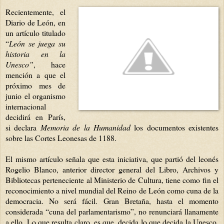
Recientemente, el
Diario de León, en
un artículo titulado
“
León se juega su
historia en la
Unesco”
, hace
mención a que el
próximo mes de
junio el organismo
internacional
decidirá en París,
si declara
Memoria de la Humanidad
los documentos existentes
sobre las Cortes Leonesas de 1188.
El mismo artículo señala que esta iniciativa, que partió del leonés
Rogelio Blanco, anterior director general del Libro, Archivos y
Bibliotecas perteneciente al Ministerio de Cultura, tiene como fin el
reconocimiento a nivel mundial del Reino de León como cuna de la
democracia. No será fácil. Gran Bretaña, hasta el momento
considerada “cuna del parlamentarismo”, no renunciará llanamente
a ello. Lo que resulta claro, es que, decida lo que decida la Unesco,