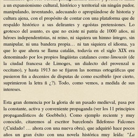
a un expansionismo cultural, histórico y territorial sin ningún pudor,
manipulando, inventando, adecuando o apropiándose de historia y
cultura ajena, con el propósito de contar con una plataforma que de
respaldo histórico a sus delirantes y egoístas pretensiones. Lo
grotesco del asunto, es que no existe ni patria de 1000 años, ni
héroes independentistas, ni reino, ni siquiera un himno íntegro, sin
manipular, ni una bandera propia… ni tan siquiera el idioma, ya
que lo que ahora se llama catalán, todavía en el siglo XIX era
denominado por los propios lingüistas catalanes como
limousin
(de
la ciudad francesa de Limoges, un dialecto del provenzal u
occitano), y hasta 1913 no se fijaron las normas ortográficas que
pusieron fin a decenios de disputas de como escribirlo (por cierto,
suprimieron la letra ñ ¿?). Todo, como vemos, a medida de sus
intereses.
Esta gran demencia por la gloria de un pasado medieval, pasa por
la constante, activa y conveniente propaganda (ver los 11 principios
propagandísticos de Goebbels). Como ejemplo reciente y muy
conocido, citaremos al escritor barcelonés Ildefonso Falcones
(¡Cuidado! … ahora con una nueva obra), que adquirió hace pocos
años un gran éxito con una novela histórica muy leída:
“La