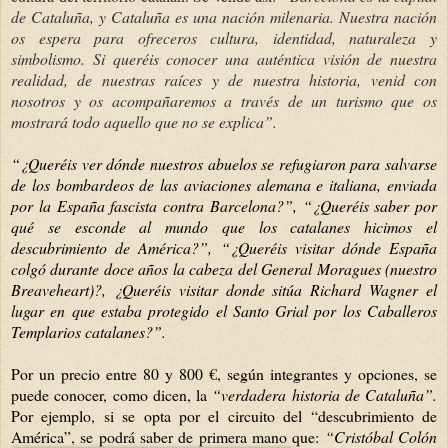
de Cataluña, y Cataluña es una nación milenaria. Nuestra nación
os espera para ofreceros cultura, identidad, naturaleza y
simbolismo. Si queréis conocer una auténtica visión de nuestra
realidad, de nuestras raíces y de nuestra historia, venid con
nosotros y os acompañaremos a través de un turismo que os
mostrará todo aquello que no se explica”.
“¿Queréis ver dónde nuestros abuelos se refugiaron para salvarse
de los bombardeos de las aviaciones alemana e italiana, enviada
por la España fascista contra Barcelona?”, “¿Queréis saber por
qué se esconde al mundo que los catalanes hicimos el
descubrimiento de América?”, “¿Queréis visitar dónde España
colgó durante doce años la cabeza del General Moragues (nuestro
Breaveheart)?, ¿Queréis visitar donde sitúa Richard Wagner el
lugar en que estaba protegido el Santo Grial por los Caballeros
Templarios catalanes?”.
Por un precio entre 80 y 800 €, según integrantes y opciones, se
puede conocer, como dicen, la
“verdadera historia de Cataluña”.
Por ejemplo, si se opta por el circuito del “descubrimiento de
América”, se podrá saber de primera mano que:
“Cristóbal Colón