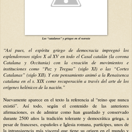
Los “catalanes” y griegos en el noreste
“Así pues, el espíritu griego de democracia impregnó los
esplendorosos siglos X al XV en todo el Casal catalán (la corona
Catalana y Occitania) con la creación de movimientos e
instituciones como “Paz y Tregua” (siglo XI) o las “Cortes
Catalanas” (siglo XII). Y este pensamiento animó a la Renaixenca
catalana en el s. XIX como recuperación a través del arte de los
orígenes helénicos de la nación.”
Nuevamente aparece en el texto la referencia al “reino que nunca
existió”. Así todo, según el contenido de las anteriores
afirmaciones, es de admirar como han guardado y conservado
durante 2500 años la tradición tolerante y democrática griega, a
pesar de franceses, españoles e Iglesia romana, partícipes, unos de
la intransigencia más visceral que tiene su origen en el mundo y