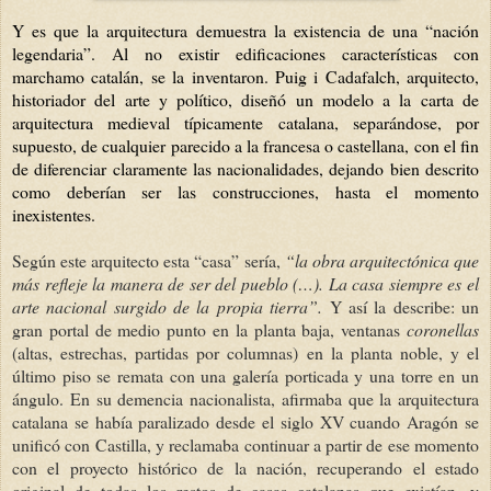
Y es que la arquitectura demuestra la existencia de una “nación
legendaria”. Al no existir edificaciones características con
marchamo catalán, se la inventaron. Puig i Cadafalch, arquitecto,
historiador del arte y político, diseñó un modelo a la carta de
arquitectura medieval típicamente catalana, separándose, por
supuesto, de cualquier parecido a la francesa o castellana, con el fin
de diferenciar claramente las nacionalidades, dejando bien descrito
como deberían ser las construcciones, hasta el momento
inexistentes.
Según este arquitecto esta “casa” sería,
“la obra arquitectónica que
más refleje la manera de ser del pueblo (…). La casa siempre es el
arte nacional surgido de la propia tierra”.
Y así la describe: un
gran portal de medio punto en la planta baja, ventanas
coronellas
(altas, estrechas, partidas por columnas) en la planta noble, y el
último piso se remata con una galería porticada y una torre en un
ángulo. En su demencia nacionalista, afirmaba que la arquitectura
catalana se había paralizado desde el siglo XV cuando Aragón se
unificó con Castilla, y reclamaba continuar a partir de ese momento
con el proyecto histórico de la nación, recuperando el estado
original de todas los restos de casas catalanas que existían, y