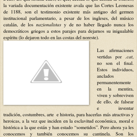
la variada documentación existente avala que las Cortes Leonesas
de 1188, son el testimonio existente más antiguo del germen
institucional parlamentario, a pesar de los ingleses, del músico
catalán, de los
nazionalistas
y de no haber llegado nunca los
democráticos griegos a estos parajes para dejarnos su inigualable
espíritu (lo dejaron todo en las costas del noreste).
Las afirmaciones
vertidas por
.cat
,
no son el final.
Estos individuos,
anclados
permanentemente
en la mentira,
viven y sobreviven
de ello, de falsear
e inventar
tradición, costumbres, arte e historia, para hacerlas más atractivas y
heroicas, a la vez que inciden en la esclavitud económica, moral e
histórica a la que están y han estado “sometidos”. Pero ahora ya les
conocemos y también conocemos su cantinela. Son los