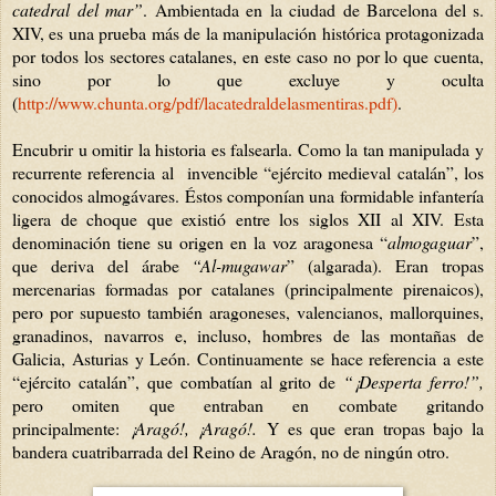
catedral del mar”
. Ambientada en la ciudad de Barcelona del s.
XIV, es una prueba más de la manipulación histórica protagonizada
por todos los sectores catalanes, en este caso no por lo que cuenta,
sino por lo que excluye y oculta
(
http://www.chunta.org/pdf/lacatedraldelasmentiras.pdf)
.
Encubrir u omitir la historia es falsearla. Como la tan manipulada y
recurrente referencia al invencible “ejército medieval catalán”, los
conocidos almogávares. Éstos componían una formidable infantería
ligera de choque que existió entre los siglos XII al XIV. Esta
denominación tiene su origen en la voz aragonesa “
almogaguar
”,
que deriva del árabe
“Al-mugawar
” (algarada). Eran tropas
mercenarias formadas por catalanes (principalmente pirenaicos),
pero por supuesto también aragoneses, valencianos, mallorquines,
granadinos, navarros e, incluso, hombres de las montañas de
Galicia, Asturias y León. Continuamente se hace referencia a este
“ejército catalán”, que combatían al grito de
“¡Desperta ferro!”,
pero omiten que entraban en combate gritando
principalmente:
¡Aragó!, ¡Aragó!.
Y es que eran tropas bajo la
bandera cuatribarrada del Reino de Aragón, no de ningún otro.