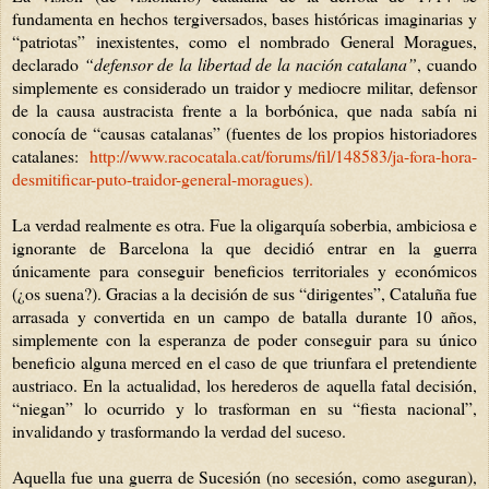
fundamenta en hechos tergiversados, bases históricas imaginarias y
“patriotas” inexistentes, como el nombrado General Moragues,
declarado
“defensor de la libertad de la nación catalana”
, cuando
simplemente es considerado un traidor y mediocre militar, defensor
de la causa austracista frente a la borbónica, que nada sabía ni
conocía de “causas catalanas” (fuentes de los propios historiadores
catalanes:
http://www.racocatala.cat/forums/fil/148583/ja-fora-hora-
desmitificar-puto-traidor-general-moragues).
La verdad realmente es otra. Fue la oligarquía soberbia, ambiciosa e
ignorante de Barcelona la que decidió entrar en la guerra
únicamente para conseguir beneficios territoriales y económicos
(¿os suena?). Gracias a la decisión de sus “dirigentes”, Cataluña fue
arrasada y convertida en un campo de batalla durante 10 años,
simplemente con la esperanza de poder conseguir para su único
beneficio alguna merced en el caso de que triunfara el pretendiente
austriaco. En la actualidad, los herederos de aquella fatal decisión,
“niegan” lo ocurrido y lo trasforman en su “fiesta nacional”,
invalidando y trasformando la verdad del suceso.
Aquella fue una guerra de Sucesión (no secesión, como aseguran),