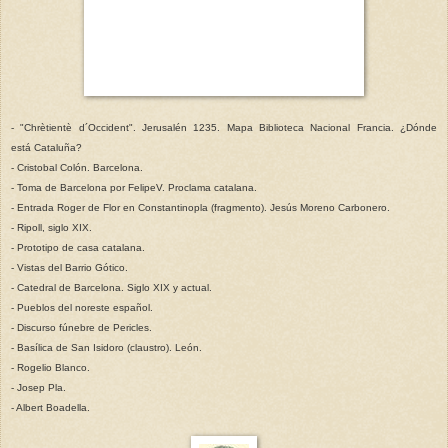
- "Chrètientè d´Occident". Jerusalén 1235. Mapa Biblioteca Nacional Francia. ¿Dónde
está Cataluña?
- Cristobal Colón. Barcelona.
- Toma de Barcelona por FelipeV. Proclama catalana.
- Entrada Roger de Flor en Constantinopla (fragmento). Jesús Moreno Carbonero.
- Ripoll, siglo XIX.
- Prototipo de casa catalana.
- Vistas del Barrio Gótico.
- Catedral de Barcelona. Siglo XIX y actual.
- Pueblos del noreste español.
- Discurso fúnebre de Pericles.
- Basílica de San Isidoro (claustro). León.
- Rogelio Blanco.
- Josep Pla.
- Albert Boadella.