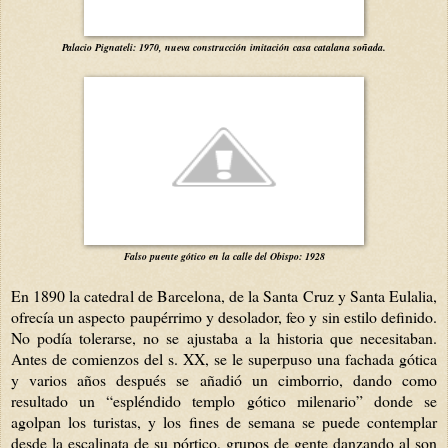
Palacio Pignateli: 1970, nueva construcción imitación casa catalana soñada.
Falso puente gótico en la calle del Obispo: 1928
En 1890 la catedral de Barcelona, de la Santa Cruz y Santa Eulalia,
ofrecía un aspecto paupérrimo y desolador, feo y sin estilo definido.
No podía tolerarse, no se ajustaba a la historia que necesitaban.
Antes de comienzos del s. XX, se le superpuso una fachada gótica
y varios años después se añadió un cimborrio, dando como
resultado un “espléndido templo gótico milenario” donde se
agolpan los turistas, y los fines de semana se puede contemplar
desde la escalinata de su pórtico, grupos de gente danzando al son