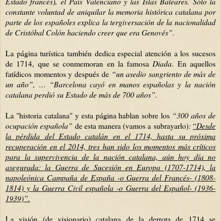
Estado francés), el País Valenciano y las Islas Baleares. Sólo la
constante voluntad de aniquilar la memoria histórica catalana por
parte de los españoles explica la tergiversación de la nacionalidad
de Cristóbal Colón haciendo creer que era Genovés”.
La página turística también dedica especial atención a los sucesos
de 1714, que se conmemoran en la famosa
Diada
. En aquellos
fatídicos momentos y después de
“un asedio sangriento de más de
un año”,
…
“Barcelona cayó en manos españolas y la nación
catalana perdió su Estado de más de 700 años”.
La "historia catalana" y esta página hablan sobre los
“300 años de
ocupación
española”
de esta manera (vamos a subrayarlo)
:
“
Desde
la pérdida del Estado catalán en el 1714, hasta su próxima
recuperación
en el 2014, tres han sido los momentos más críticos
para la supervivencia de la nación catalana, aún hoy día no
asegurada: la Guerra de Sucesión en Europa (1707-1714), la
napoleónica Campaña de España -o Guerra del Francés- (1808-
1814) y la Guerra Civil española -o Guerra del Español- (1936-
1939)”.
La visión (de visionario) catalana de la derrota de 1714 se