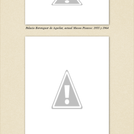
Palacio Berenguer de Aguilar, actual Museo Picasso: 1955 y 1964