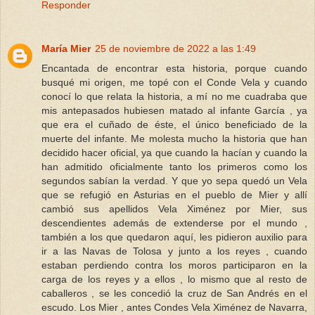
Responder
María Mier
25 de noviembre de 2022 a las 1:49
Encantada de encontrar esta historia, porque cuando
busqué mi origen, me topé con el Conde Vela y cuando
conocí lo que relata la historia, a mí no me cuadraba que
mis antepasados hubiesen matado al infante García , ya
que era el cuñado de éste, el único beneficiado de la
muerte del infante. Me molesta mucho la historia que han
decidido hacer oficial, ya que cuando la hacían y cuando la
han admitido oficialmente tanto los primeros como los
segundos sabían la verdad. Y que yo sepa quedó un Vela
que se refugió en Asturias en el pueblo de Mier y allí
cambió sus apellidos Vela Ximénez por Mier, sus
descendientes además de extenderse por el mundo ,
también a los que quedaron aquí, les pidieron auxilio para
ir a las Navas de Tolosa y junto a los reyes , cuando
estaban perdiendo contra los moros participaron en la
carga de los reyes y a ellos , lo mismo que al resto de
caballeros , se les concedió la cruz de San Andrés en el
escudo. Los Mier , antes Condes Vela Ximénez de Navarra,