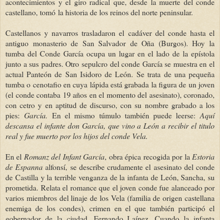
acontecimientos y el giro radical que, desde la muerte del conde
castellano, tomó la historia de los reinos del norte peninsular.
Castellanos y navarros trasladaron el cadáver del conde hasta el
antiguo monasterio de San Salvador de Oña (Burgos). Hoy la
tumba del Conde García ocupa un lugar en el lado de la epístola
junto a sus padres. Otro sepulcro del conde García se muestra en el
actual Panteón de San Isidoro de León. Se trata de una pequeña
tumba o cenotafio en cuya lápida está grabada la figura de un joven
(el conde contaba 19 años en el momento del asesinato), coronado,
con cetro y en aptitud de discurso, con su nombre grabado a los
pies:
García.
En el mismo túmulo también puede leerse:
Aquí
descansa el infante don García, que vino a León a recibir el titulo
real y fue muerto por los hijos del conde Vela.
En el
Romanz del Infant
García
, obra épica recogida por la
Estoria
de Espanna
alfonsí, se describe crudamente el asesinato del conde
de Castilla y la terrible venganza de la infanta de León, Sancha, su
prometida. Relata el romance que el joven conde fue alanceado por
varios miembros del linaje de los Vela (familia de origen castellana
enemiga de los condes), crimen en el que también participó el
gobernador de la ciudad, Fernando Laínez. Cuando la infanta