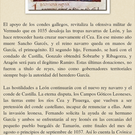
El apoyo de los condes gallegos, revitaliza la ofensiva militar de
Vermudo que en 1035 desaloja las tropas navarras de León, y las
hace retroceder hasta cruzar nuevamente el Cea. En ese mismo año
muere Sancho Garcés, y el reino navarro queda en manos de
García, el primogénito. El segundo hijo, Fernando, se hará con el
condado de Castilla, Gonzalo obtendrá Sobrarbe y Ribagorza, y
Aragón será para el ilegítimo Ramiro. Estas últimas donaciones, no
fueron a título de reyes, sino como gobernadores territoriales
siempre bajo la autoridad del heredero García.
Las hostilidades a León continuarán con el nuevo rey navarro y el
conde de Castilla. La eterna disputa, los Campos Góticos Leoneses,
las tierras entre los ríos Cea y Pisuerga,
que vuelven a ser
pretensión del conde castellano, incapaz de renunciar a ellas
.
Ante
la invasión leonesa,
Fernando solicita la ayuda de su hermano
García y ambos se enfrentarán al rey leonés en las cercanías del
pequeño pueblo burgalés de Tamarón, entre finales del mes de
agosto o principios de septiembre de 1037. Así lo cuenta la
Crónica