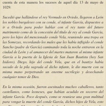
cuenta de esta manera los sucesos de aquel día 13 de mayo de
1029:
Sucedió que hallándose el rey Vermudo en Oviedo, llegaron a León
los nobles burgaleses con su conde, el infante García, dispuestos a
ir a Oviedo para poder hablar con el rey tanto del futuro
matrimonio como de la concesión del título de rey al conde García,
pero los hijos del mencionado conde Vela, reuniendo una tropa en
las Somozas, recordando los males que les había infligido el conde
Sancho (padre de García) caminando toda la noche entraron en la
ciudad de León y al amanecer del martes mataron al mismo infante
García a la puerta de la Iglesia de San Juan Bautista (hoy San
Isidoro). Diego, hijo del conde Vela, que en el bautizo había
sacado de la pila sagrada al dicho infante, le dio muerte con su
misma mano perpetrando un enorme sacrilegio y desechando
cualquier temor de Dios.
En la misma ocasión, fueron asesinados muchos caballeros, tanto
castellanos, como leoneses, que habían acudido en socorro del
infante García. Poco después, como se reuniese una gran multitud
para vengar la muerte del conde García, dichos hijos de Vela, esto