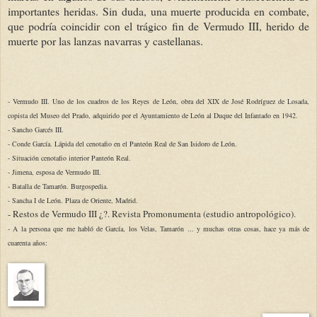
importantes heridas. Sin duda, una muerte producida en combate,
que podría coincidir con el trágico fin de Vermudo III, herido de
muerte por las lanzas navarras y castellanas.
- Vermudo III. Uno de los cuadros de los Reyes de León, obra del XIX de José Rodríguez de Losada,
copista del Museo del Prado, adquirido por el Ayuntamiento de León al Duque del Infantado en 1942.
- Sancho Garcés III.
- Conde García. Lápida del cenotafio en el Panteón Real de San Isidoro de León.
- Situación cenotafio interior Panteón Real.
- Jimena, esposa de Vermudo III.
- Batalla de Tamarón. Burgospedia.
- Sancha I de León. Plaza de Oriente, Madrid.
- Restos de Vermudo III ¿?. Revista Promonumenta (estudio antropológico).
- A la persona que me habló de García, los Velas, Tamarón ... y muchas otras cosas, hace ya más de
cuarenta años: