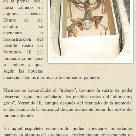
en la prensa l
ocal,
hasta cómico en
algunos aspectos.
Dentro de ese
estudio, se
encuentra la
reconstrucción del
posible rostro de
Vermudo III ¿?,
tomando como base
su cráneo y que,
según las noticias
aparecidas en los diarios, no se conoce su paradero.
Mientras se desarrollaba el “trabajo”, tuvimos la suerte de poder
observar, según nos señalaron, los posibles restos del "ultimo rey
godo", Vermudo III, aunque después del resultado de la memoria,
es fácil dudar de la veracidad de que realmente fueran los restos del
monarca leonés.
En aquel esqueleto reconstruido podían apreciarse importantes
marcas en algunos de sus huesos, evidentemente consecuencia de