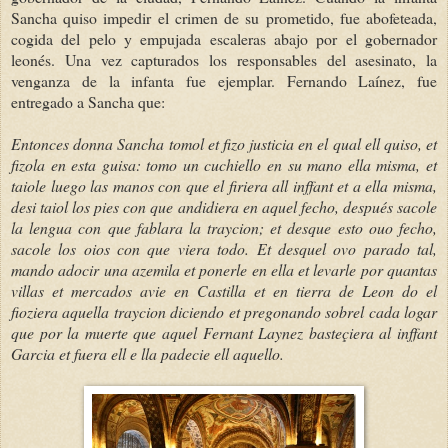
Sancha quiso impedir el crimen de su prometido, fue abofeteada,
cogida del pelo y empujada escaleras abajo por el gobernador
leonés. Una vez capturados los responsables del asesinato, la
venganza de la infanta fue ejemplar. Fernando Laínez, fue
entregado a Sancha que:
Entonces donna Sancha tomol et fizo justicia en el qual ell quiso, et
fizola en esta guisa: tomo un cuchiello en su mano ella misma, et
taiole luego las manos con que el firiera all inffant et a ella misma,
desi taiol los pies con que andidiera en aquel fecho, después sacole
la lengua con que fablara la traycion; et desque esto ouo fecho,
sacole los oios con que viera todo. Et desquel ovo parado tal,
mando adocir una azemila et ponerle en ella et levarle por quantas
villas et mercados avie en Castilla et en tierra de Leon do el
fioziera aquella traycion diciendo et pregonando sobrel cada logar
que por la muerte que aquel Fernant Laynez basteçiera al inffant
Garcia et fuera ell e lla padecie ell aquello.