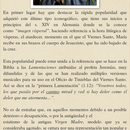
En primer lugar hay que destacar la rápida popularidad que
adquirió este último tipo iconográfico, que tiene sus inicios a
principios del s. XIV en Alemania donde se la conoce
como
“imagen vísperal”,
haciendo referencia a la hora litúrgica de
vísperas, el atardecer, momento en el que el Viernes Santo, María
recibe en sus brazos el cuerpo de Jesucristo, que ha sido bajado de
la cruz.
Esta popularidad puede estar unida a la referencia que se hace en la
Biblia a las
Lamentaciones
atribuidas al profeta Jeremías, muy
difundidas y de las que se han realizado múltiples versiones
musicales para su uso en el Oficio de Tinieblas del Viernes Santo.
Así se dice en la “primera Lamentación” (1.12):
“Vosotros todos,
los que pasáis por el
camino
mirad y ved si hay dolor como el
dolor que me atormenta…”.
No es de extrañar que, en aquellos momentos debido a un posible
deterioro o desaparición, o por la antigüedad y el
estatismo de la antigua
Virgen Madre,
modelo que ya se
consideraba agotado, se optara por una representación tan popular e