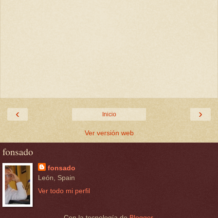
‹
›
Inicio
Ver versión web
fonsado
fonsado
León, Spain
Ver todo mi perfil
Con la tecnología de
Blogger
.