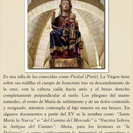
Es una talla de las conocidas como
Piedad
(
Pietá
). La Virgen tiene
sobre sus rodillas el cuerpo de Jesucristo tras su descendimiento de
la cruz, con la cabeza caída hacia atrás y el brazo derecho
completamente perpendicular al suelo. Los pliegues del manto
naturales, el rostro de María de sufrimiento y de un dolor contenido
y resignado, mientras contempla al hijo muerto en sus brazos.
En
algunos documentos a partir del XV se la nombra como
“Santa
María la Nueva”
o
“del Camino del Mercado”
o “
Nuestra Señora
la Antigua del Camino”.
Ahora, para los leoneses es
“
la
Dolorosa
”, o como cariñosamente la denominó el compañero y