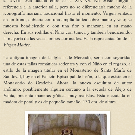
s. XVIII, está datada entre el s. XIV-XV. No existe ninguna
referencia a la anterior talla, pero no se diferenciaría mucho de la
iconografía mariana tradicional hasta el momento: Virgen sentada
en un trono, cubierta con una amplia túnica sobre manto y velo; se
muestra bendiciendo o con una flor o manzana en su mano
derecha. En sus rodillas el Niño con túnica y también bendiciendo;
la mayoría de las veces ambos coronados. Es la representación de la
Virgen Madre
.
La antigua imagen de la Iglesia de Mercado, sería con seguridad
una de estas tallas románicas sedentes y con el Niño en el regazo, al
estilo de la imagen titular en el Monasterio de Santa María de
Sandoval, hoy en el Palacio Episcopal de León, o la que existe en el
Monasterio de Gradefes. Ahora, la nueva escultura de autor
anónimo, posiblemente alguien cercano a la escuela de Alejo de
Vahía, presenta maneras góticas muy realistas. Está ejecutada en
madera de peral y es de pequeño tamaño: 130 cm. de altura.