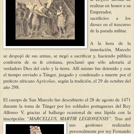
realizar en honor a su
Emperador,
sacrificios a los
dioses en el trascurso
de la parada militar.
A la hora de la
inmolación, Marcelo
se despojó de sus armas, se negó a sacrificar y, haciendo pública
confesión de su fe cristiana, proclamó que sólo adoraría al
verdadero Dios del cielo y la tierra. Allí mismo fue detenido y con
el tiempo enviado a Tánger, juzgado y condenado a muerte por el
prefecto africano
Agricolao
, según la tradición, el 29 de octubre del
año 298.
El cuerpo de San Marcelo fue descubierto el 28 de agosto de 1471
durante la toma de Tánger por los soldados portugueses del Rey
Alfonso V, gracias al hallazgo ocasional de una lápida con la
inscripción: “
MARCELLUS, MARTIR
LEGIONENSIS”
. Tras ard
uas gestiones realizadas
personalmente por rey Fernando