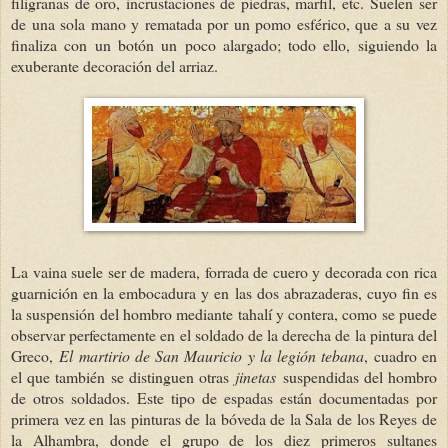
filigranas de oro, incrustaciones de piedras, marfil, etc. Suelen ser
de una sola mano y rematada por un pomo esférico, que a su vez
finaliza con un botón un poco alargado; todo ello, siguiendo la
exuberante decoración del arriaz.
La vaina suele ser de madera, forrada de cuero y decorada con rica
guarnición en la embocadura y en las dos abrazaderas, cuyo fin es
la suspensión del hombro mediante tahalí y contera, como se puede
observar perfectamente en el soldado de la derecha de la pintura del
Greco,
El martirio de San Mauricio y la legión tebana
, cuadro en
el que también se distinguen otras
jinetas
suspendidas del hombro
de otros soldados. Este tipo de espadas están documentadas por
primera vez en las pinturas de la bóveda de la Sala de los Reyes de
la Alhambra, donde el grupo de los diez primeros sultanes