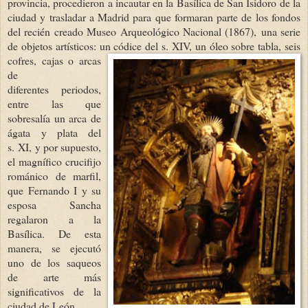
provincia, procedieron a incautar en la Basílica de San Isidoro de la
ciudad y trasladar a Madrid para que formaran parte de los fondos
del recién creado Museo Arqueológico Nacional (1867), una serie
de objetos artísticos: un códice de
l s. XIV, un óleo sobre tabla, seis
cofres, cajas o arcas
de
diferentes periodos,
entre las que
sobresalía un arca de
ágata y plata del
s. XI, y por supuesto,
el magnífico crucifijo
románico de marfil,
que Fernando I y su
esposa Sancha
regalaron a la
Basílica. De esta
manera, se ejecutó
uno de los saqueos
de arte más
significativos de la
ciudad de León.