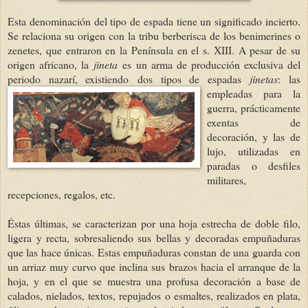
Esta denominación del tipo de espada tiene un significado incierto.
Se relaciona su origen con la tribu berberisca de los benimerines o
zenetes, que entraron en la Península en el s. XIII. A pesar de su
origen africano, la
jineta
es un arma de producción exclusiva del
periodo nazarí, existiendo
dos tipos de espadas
jinetas
: las
empleadas para la
guerra, prácticamente
exentas de
decoración, y las de
lujo, utilizadas en
paradas o desfiles
militares,
recepciones, regalos, etc.
Éstas últimas, se caracterizan por una hoja estrecha de doble filo,
ligera y recta, sobresaliendo sus bellas y decoradas empuñaduras
que las hace únicas. Estas empuñaduras constan de una guarda con
un arriaz muy curvo que inclina sus brazos hacia el arranque de la
hoja, y en el que se muestra una profusa decoración a base de
calados, nielados, textos, repujados o esmaltes, realizados en plata,