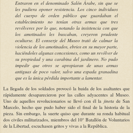
Entraron en el denominado Salón Árabe, sin que se
les pudiera oponer resistencia. Los cinco individuos
del cuerpo de orden público que guardaban el
establecimiento no tenían otras armas que tres
revólveres por lo que, notando la insistencia con que
los amotinados les buscaban, creyeron prudente
ocultarse. El conserje del Museo trató de calmar la
violencia de los amotinados, ebrios en su mayor parte,
haciéndoles algunas concesiones, como un revólver de
su propiedad y una carabina del jardinero. No pudo
impedir que otros se apropiaran de unas armas
antiguas de poco valor, salvo una espada granadina
que es la única pérdida importante a lamentar.
La llegada de los soldados provocó la huida de los asaltantes que
rápidamente desaparecieron por las calles adyacentes al Museo.
Uno de aquellos revolucionarios se llevó con él la
jineta
de San
Marcelo, hecho que pudo haber sido el final de la historia de la
pieza. Sin embargo, la suerte quiso que durante su ronda habitual
dos civiles militarizados, miembros del 10° Batallón de Voluntarios
de la Libertad, escuchasen gritos y vivas a la República.