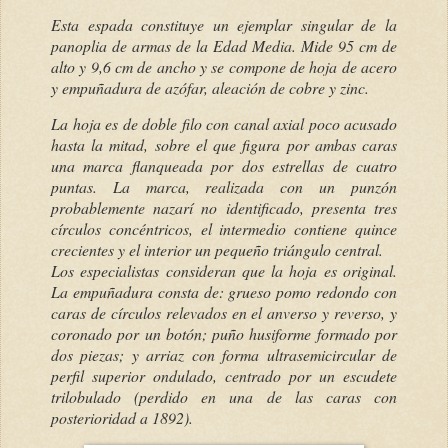
Esta espada constituye un ejemplar singular de la
panoplia de armas de la Edad Media. Mide 95 cm de
alto y 9,6 cm de ancho y se compone de hoja de acero
y empuñadura de azófar, aleación de cobre y zinc.
La hoja es de doble filo con canal axial poco acusado
hasta la mitad, sobre el que figura por ambas caras
una marca flanqueada por dos estrellas de cuatro
puntas. La marca, realizada con un punzón
probablemente nazarí no identificado, presenta tres
círculos concéntricos, el intermedio contiene quince
crecientes y el interior un pequeño triángulo central.
Los especialistas consideran que la hoja es original.
La empuñadura consta de: grueso pomo redondo con
caras de círculos relevados en el anverso y reverso, y
coronado por un botón; puño husiforme formado por
dos piezas; y arriaz con forma ultrasemicircular de
perfil superior ondulado, centrado por un escudete
trilobulado (perdido en una de las caras con
posterioridad a 1892).