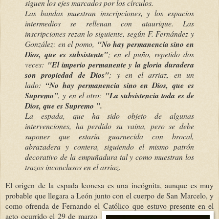
siguen los ejes marcados por los círculos.
Las bandas muestran inscripciones, y los espacios
intermedios se rellenan con ataurique. Las
inscripciones rezan lo siguiente, según F. Fernández y
González: en el pomo,
"No hay permanencia sino en
Dios, que es subsistente"
; en el puño, repetido dos
veces:
"El imperio permanente y la gloria duradera
son propiedad de Dios"
; y en el arriaz, en un
lado:
“No hay permanencia sino en Dios, que es
Supremo"
, y en el otro:
"La subsistencia toda es de
Dios, que es Supremo ".
La espada, que ha sido objeto de algunas
intervenciones, ha perdido su vaina, pero se debe
suponer que estaría guarnecida con brocal,
abrazadera y contera, siguiendo el mismo patrón
decorativo de la empuñadura tal y como muestran los
trazos inconclusos en el arriaz.
El origen de la espada leonesa es una incógnita, aunque es muy
probable que llegara a León junto con el cuerpo de San Marcelo, y
como ofrenda de Fernando el Católico que
estuvo presente en el
acto ocurrido el 29 de marzo