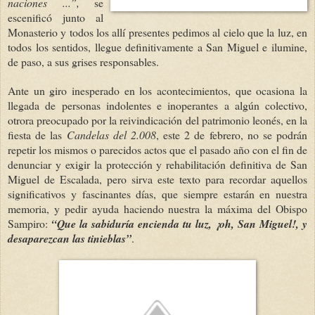
naciones ...”,
se
escenificó junto al
Monasterio y todos los allí presentes pedimos al cielo que la luz, en
todos los sentidos, llegue definitivamente a San Miguel e ilumine,
de paso, a sus grises responsables.
Ante un giro inesperado en los acontecimientos, que ocasiona la
llegada de personas indolentes e inoperantes a algún colectivo,
otrora preocupado por la reivindicación del patrimonio leonés, en la
fiesta de las
Candelas del 2.008
, este 2 de febrero, no se podrán
repetir los mismos o parecidos actos que el pasado año con el fin de
denunciar y exigir la protección y rehabilitación definitiva de San
Miguel de Escalada, pero sirva este texto para recordar aquellos
significativos y fascinantes días, que siempre estarán en nuestra
memoria, y pedir ayuda haciendo nuestra la máxima del Obispo
Sampiro:
“Que la sabiduría encienda tu luz, ¡oh, San Miguel!, y
desaparezcan las tinie
blas
”
.