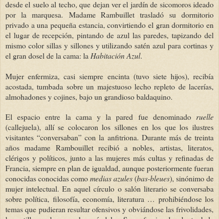
desde el suelo al techo, que dejan ver el jardín de sicomoros ideado
por la marquesa. Madame Rambuillet trasladó su dormitorio
privado a una pequeña estancia, convirtiendo el gran dormitorio en
el lugar de recepción, pintando de azul las paredes, tapizando del
mismo color sillas y sillones y utilizando satén azul para cortinas y
el gran dosel de la cama: la
Habitación Azul
.
Mujer enfermiza, casi siempre encinta (tuvo siete hijos), recibía
acostada, tumbada sobre un majestuoso lecho repleto de lacerías,
almohadones y cojines, bajo un grandioso baldaquino.
El espacio entre la cama y la pared fue denominado
ruelle
(callejuela), allí se colocaron los sillones en los que los ilustres
visitantes “conversaban” con la anfitriona. Durante más de treinta
años madame Rambouillet recibió a nobles, artistas, literatos,
clérigos y políticos, junto a las mujeres más cultas y refinadas de
Francia, siempre en plan de igualdad, aunque posteriormente fueran
conocidas conocidas como
medias azules
(
bas-bleues
), sinónimo de
mujer intelectual. En aquel círculo o salón literario se conversaba
sobre política, filosofía, economía, literatura … prohibiéndose los
temas que pudieran resultar ofensivos y obviándose las frivolidades,