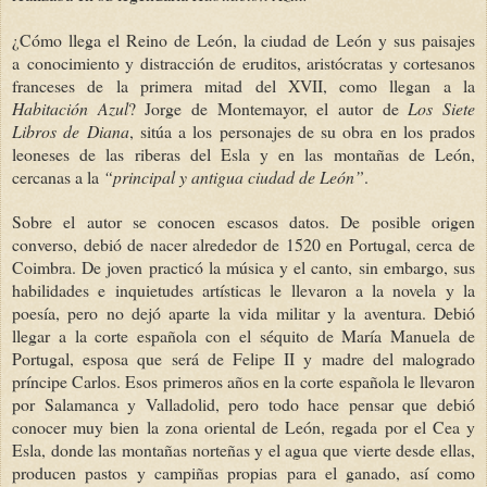
¿Cómo llega el Reino de León, la ciudad de León y sus paisajes
a conocimiento y distracción de eruditos, aristócratas y cortesanos
franceses de la primera mitad del XVII, como llegan a la
Habitación Azul
? Jorge de Montemayor, el autor de
Los Siete
Libros de Diana
, sitúa a los personajes de su obra en los prados
leoneses de las riberas del Esla y en las montañas de León,
cercanas a la
“principal y antigua ciudad de León”
.
Sobre el autor se conocen escasos datos. De posible origen
converso, debió de nacer alrededor de 1520 en Portugal, cerca de
Coimbra. De joven practicó la música y el canto, sin embargo, sus
habilidades e inquietudes artísticas le llevaron a la novela y la
poesía, pero no dejó aparte la vida militar y la aventura. Debió
llegar a la corte española con el séquito de María Manuela de
Portugal, esposa que será de Felipe II y madre del malogrado
príncipe Carlos. Esos primeros años en la corte española le llevaron
por Salamanca y Valladolid, pero todo hace pensar que debió
conocer muy bien la zona oriental de León, regada por el Cea y
Esla, donde las montañas norteñas y el agua que vierte desde ellas,
producen pastos y campiñas propias para el ganado, así como