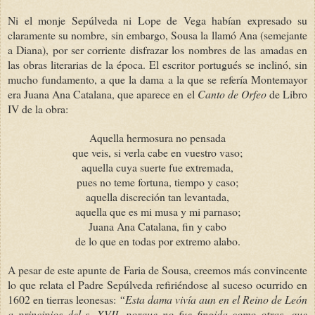
Ni el monje Sepúlveda ni Lope de Vega habían expresado su
claramente su nombre, sin embargo, Sousa la llamó Ana (semejante
a Diana), por ser corriente disfrazar los nombres de las amadas en
las obras literarias de la época. El escritor portugués se inclinó, sin
mucho fundamento, a que la dama a la que se refería Montemayor
era Juana Ana Catalana, que aparece en el
Canto de Orfeo
de Libro
IV de la obra:
Aquella hermosura no pensada
que veis, si verla cabe en vuestro vaso;
aquella cuya suerte fue extremada,
pues no teme fortuna, tiempo y caso;
aquella discreción tan levantada,
aquella que es mi musa y mi parnaso;
Juana Ana Catalana, fin y cabo
de lo que en todas por extremo alabo.
A pesar de este apunte de Faria de Sousa, creemos más convincente
lo que relata el Padre Sepúlveda refiriéndose al suceso ocurrido en
1602 en tierras leonesas:
“Esta dama vivía aun en el Reino de León
a principios del s. XVII, porque no fue fingida como otras, que