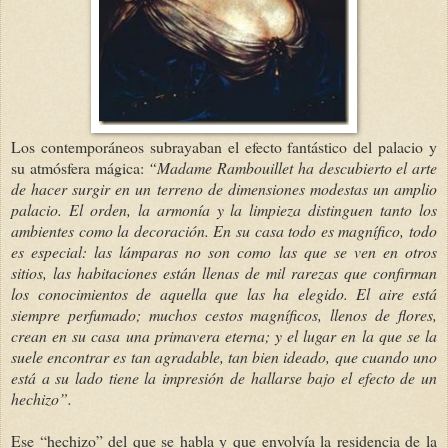
Los contemporáneos subrayaban el efecto fantástico del palacio y
su atmósfera mágica:
“Madame Rambouillet ha descubierto el arte
de hacer surgir en un terreno de dimensiones modestas un amplio
palacio. El orden, la armonía y la limpieza distinguen tanto los
ambientes como la decoración. En su casa todo es magnífico, todo
es especial: las lámparas no son como las que se ven en otros
sitios, las habitaciones están llenas de mil rarezas que confirman
los conocimientos de aquella que las ha elegido. El aire está
siempre perfumado; muchos cestos magníficos, llenos de flores,
crean en su casa una primavera eterna; y el lugar en la que se la
suele encontrar es tan agradable, tan bien ideado, que cuando uno
está a su lado tiene la impresión de hallarse bajo el efecto de un
hechizo”.
Ese “hechizo” del que se habla y que envolvía la residencia de la