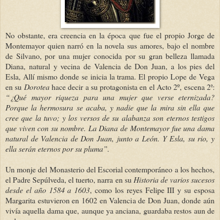
No obstante, era creencia en la época que fue el propio Jorge de
Montemayor quien narró en la novela sus amores, bajo el nombre
de Silvano, por una mujer conocida por su gran belleza llamada
Diana, natural y vecina de Valencia de Don Juan, a los pies del
Esla, Allí mismo donde se inicia la trama. El propio Lope de Vega
en su
Dorotea
hace decir a su protagonista en el Acto 2º, escena 2ª:
“¿Qué mayor riqueza para una mujer que verse eternizada?
Porque la hermosura se acaba, y nadie que la mira sin ella que
cree que la tuvo; y los versos de su alabanza son eternos testigos
que viven con su nombre. La Diana de Montemayor fue una dama
natural de Valencia de Don Juan, junto a León. Y Esla, su rio, y
ella serán eternos por su pluma”.
Un monje del Monasterio del Escorial contemporáneo a los hechos,
el Padre Sepúlveda, el tuerto, narra en su
Historia de varios sucesos
desde el año 1584 a 1603
, como los reyes Felipe III y su esposa
Margarita estuvieron en 1602 en Valencia de Don Juan, donde aún
vivía aquella dama que, aunque ya anciana, guardaba restos aun de