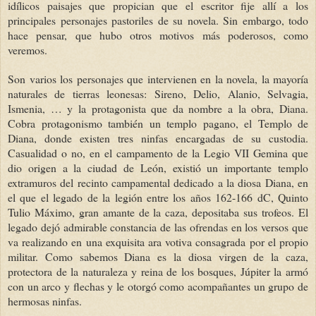
idílicos paisajes que propician que el escritor fije allí a los
principales personajes pastoriles de su novela. Sin embargo, todo
hace pensar, que hubo otros motivos más poderosos, como
veremos.
Son varios los personajes que intervienen en la novela, la mayoría
naturales de tierras leonesas: Sireno, Delio, Alanio, Selvagia,
Ismenia, … y la protagonista que da nombre a la obra, Diana.
Cobra protagonismo también un templo pagano, el Templo de
Diana, donde existen tres ninfas encargadas de su custodia.
Casualidad o no, en el campamento de la Legio VII Gemina que
dio origen a la ciudad de León, existió un importante templo
extramuros del recinto campamental dedicado a la diosa Diana, en
el que el legado de la legión entre los años 162-166 dC, Quinto
Tulio Máximo, gran amante de la caza, depositaba sus trofeos. El
legado dejó admirable constancia de las ofrendas en los versos que
va realizando en una exquisita ara votiva consagrada por el propio
militar. Como sabemos Diana es la diosa virgen de la caza,
protectora de la naturaleza y reina de los bosques, Júpiter la armó
con un arco y flechas y le otorgó como acompañantes un grupo de
hermosas ninfas.