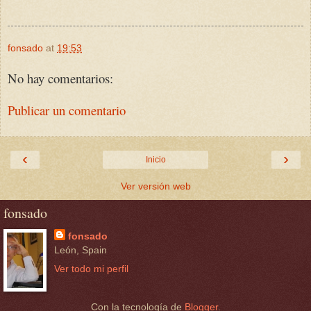
fonsado
at
19:53
No hay comentarios:
Publicar un comentario
‹
›
Inicio
Ver versión web
fonsado
fonsado
León, Spain
Ver todo mi perfil
Con la tecnología de
Blogger
.