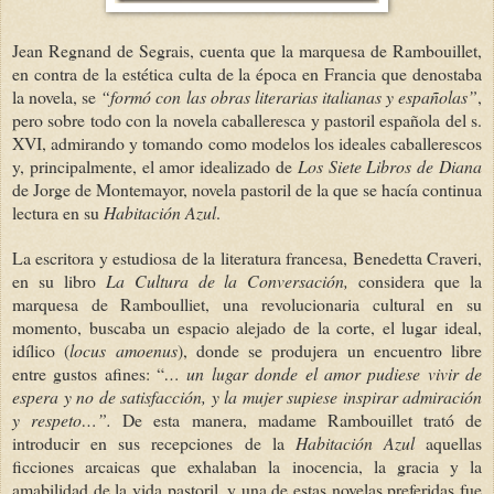
Jean Regnand de Segrais, cuenta que la marquesa de Rambouillet,
en contra de la estética culta de la época en Francia que denostaba
la novela, se
“formó con las obras literarias italianas y españolas”
,
pero sobre todo con la novela caballeresca y pastoril española del s.
XVI, admirando y tomando como modelos los ideales caballerescos
y, principalmente, el amor idealizado de
Los
Siete Libros de Diana
de Jorge de Montemayor, novela pastoril de la que se hacía continua
lectura en su
Habitación Azul
.
La escritora y estudiosa de la literatura francesa, Benedetta Craveri,
en su libro
La Cultura de la Conversación,
considera que la
marquesa de Ramboulliet, una revolucionaria cultural en su
momento, buscaba un espacio alejado de la corte, el lugar ideal,
idílico (
locus amoenus
), donde se produjera un encuentro libre
entre gustos afines: “
… un lugar donde el amor pudiese vivir de
espera y no de satisfacción, y la mujer supiese inspirar admiración
y respeto…”.
De esta manera, madame Rambouillet trató de
introducir en sus recepciones de la
Habitación Azul
aquellas
ficciones arcaicas que exhalaban la inocencia, la gracia y la
amabilidad de la vida pastoril, y una de estas novelas preferidas fue