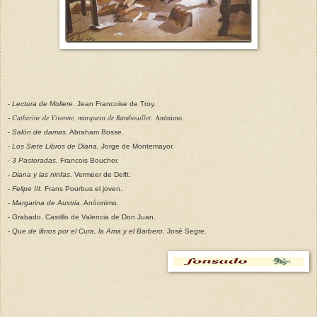
-
Lectura de Moliere
. Jean Francoise de Troy.
Catherine de Vivonne, marquesa de Rambouillet.
Anónimo.
-
-
Salón de damas.
Abraham Bosse.
-
Los Siete Libros de Diana,
Jorge de Montemayor.
-
3 Pastoradas.
Francois Boucher.
-
Diana y las ninfas
. Vermeer de Delft.
-
Felipe III.
Frans Pourbus el joven.
-
Margarina de Austria
. Anóonimo.
- Grabado. Castillo de Valencia de Don Juan.
-
Que de libros por el Cura, la Ama y el Barbero
. José Segre.