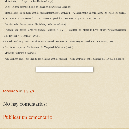
- Monumento en Regueiro dos Hortos (Lugo).
- Lugo. Puente sobre el Miño en la antigua carretera a Santiago.
- Impronta sigilar sudario de San Froilán del obispo de León J. Albertino que autentificaba los restos del Santo,
s, XII. Catedral Sta. María de León. (Fotoa exposición "San Froilán y su tiempo", 2005).
- Ermitas sobre las cuevas de Ruitelán y Valdorria (León).
- Imagen San Froilán, obra del platero Rebollo, s, XVIII. Catedral Sta. María de León. (Fotografía exposición
"San Froilán y su tiempo", 2005).
- Arca de madera y plata. Contiene los restos de San Froilán. Altar Mayor Catedral de Sta. María, León.
- Distintas etapas del Santuario de la Virgen del Camino (León).
- Morcilla tradicional leonesa.
- Para conocer más: "Siguiendo las Huellas de San Froilán" , Julio de Prado. Edit. S. Esteban, 1994. Salamanca.
fonsado
at
15:28
No hay comentarios:
Publicar un comentario