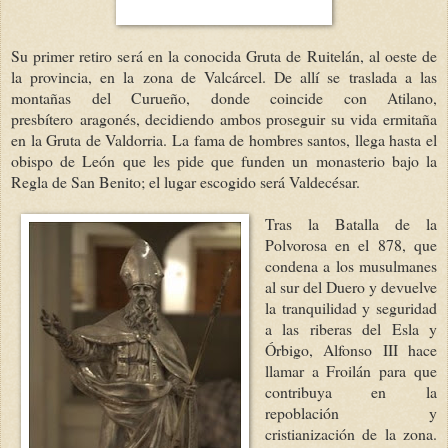
Su primer retiro será en la conocida Gruta de Ruitelán, al oeste de
la provincia, en la zona de Valcárcel. De allí se traslada a las
montañas del Curueño, donde coincide con Atilano,
presbítero aragonés, decidiendo ambos proseguir su vida ermitaña
en la Gruta de Valdorria. La fama de hombres santos, llega hasta el
obispo de León que les pide que funden un monasterio bajo la
Regla de San Benito; el lugar escogido será Valdecésar.
Tras la Batalla de la
Polvorosa en el 878, que
condena a los musulmanes
al sur del Duero y devuelve
la tranquilidad y seguridad
a las riberas del Esla y
Órbigo, Alfonso III hace
llamar a Froilán para que
contribuya en la
repoblación y
cristianización de la zona.