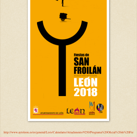
http://www.aytoleon.es/es/general/Lists/Calendario/Attachments/9250/Programa%20Oficial%20de%20Fie