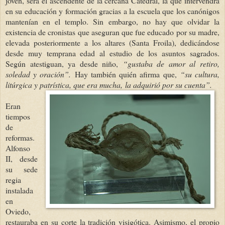
joven, será el ascendente de la cercana Catedral, la que intervendrá
en su educación y formación gracias a la escuela que los canónigos
mantenían en el templo. Sin embargo, no hay que olvidar la
existencia de cronistas que aseguran que fue educado por su madre,
elevada posteriormente a los altares (Santa Froila), dedicándose
desde muy temprana edad al estudio de los asuntos sagrados.
Según atestiguan, ya desde niño,
“gustaba de amor al retiro,
soledad y o
ración”.
Hay también quién afirma que,
“su cultura,
litúrgica y patrística, que era mucha,
la adquirió por su cuenta”.
Eran
tiempos
de
reformas.
Alfonso
II, desde
su sede
regia
instalada
en
Oviedo,
restauraba en su corte la tradición visigótica. Asimismo, el propio