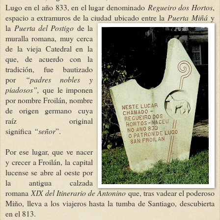
Lugo en el año 833, en el lugar denominado
Regueiro dos Hortos
,
espacio a extramuros de la ciudad ubicado entre la
Puerta
Miñá
y
la
Puerta del Postigo
de la
muralla romana, muy cerca
de la vieja Catedral en la
que, de acuerdo con la
tradición, fue bautizado
por
“padres nobles y
piadosos”,
que le imponen
por nombre Froilán, nombre
de origen germano cuya
raíz original
significa
“señor
”.
Por ese lugar, que ve nacer
y crecer a Froilán, la capital
lucense se abre al oeste por
la antigua calzada
romana
XIX del Itinerario de Antonino
que, tras vadear el poderoso
Miño, lleva a los viajeros hasta la tumba de Santiago, descubierta
en el 813.