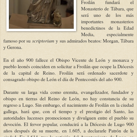
Froilán fundará el
Monasterio de Tábara, que
será uno de los más
importantes monasterios
benedictinos de la Edad
Media, especialmente
famoso por su
scriptorium
y sus admirados beatos: Morgan, Tábara
y Gerona.
En el año 900 fallece el Obispo Vicente de León y monarca y
pueblo leonés coinciden en solicitar a Froilán que ocupe la Diócesis
de la capital de Reino. Froilán será ordenado sacerdote y
consagrado obispo de León el día de Pentecostés del año 900.
Durante su larga vida como eremita, evangelizador, fundador y
obispo en tierras del Reino de León, no hay constancia de su
regreso a Lugo. Sin embargo, el nacimiento de Froilán en la ciudad
gallega, hará que, con el tiempo y el prestigio del Santo, las
autoridades lucenses promocionen y divulguen entre el pueblo su
devoción. El fervor popular, conducirá a la Diócesis de Lugo 900
años después de su muerte, en 1.605, a declararle Patrón de la
ciudad. En 1.614, tras la petición del Ayuntamiento de Lugo, se