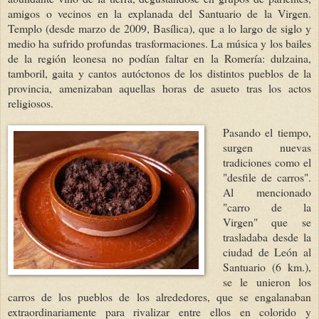
amigos o vecinos en la explanada del Santuario de la Virgen.
Templo (desde marzo de 2009, Basílica), que a lo largo de siglo y
medio ha sufrido profundas trasformaciones. La música y los bailes
de la región leonesa no podían faltar en la Romería: dulzaina,
tamboril, gaita y cantos autóctonos de los distintos pueblos de la
provincia, amenizaban aquellas horas de asueto tras los actos
religiosos.
Pasando el tiempo,
surgen nuevas
tradiciones como el
"desfile de carros".
Al mencionado
"carro de la
Virgen" que se
trasladaba desde la
ciudad de León al
Santuario (6 km.),
se le unieron los
carros de los pueblos de los alrededores, que se engalanaban
extraordinariamente para rivalizar entre ellos en colorido y