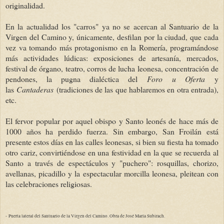
originalidad.
En la actualidad los "carros" ya no se acercan al Santuario de la
Virgen del Camino y, únicamente, desfilan por la ciudad, que cada
vez va tomando más protagonismo en la Romería, programándose
más actividades lúdicas: exposiciones de artesanía, mercados,
festival de órgano, teatro, corros de lucha leonesa, concentración de
pendones, la pugna dialéctica del
Foro
u Oferta
y
las
Cantaderas
(tradiciones de las que hablaremos en otra entrada),
etc.
El fervor popular por aquel obispo y Santo leonés de hace más de
1000 años ha perdido fuerza. Sin embargo, San Froilán está
presente estos días en las calles leonesas, si bien su fiesta ha tomado
otro cariz, convirtiéndose en una festividad en la que se recuerda al
Santo a través de espectáculos y "puchero": rosquillas, chorizo,
avellanas, picadillo y la espectacular morcilla leonesa, pleitean con
las celebraciones religiosas.
-
Puerta lateral del Santuario de la Virgen del Camino. Obra de José María Subirach.