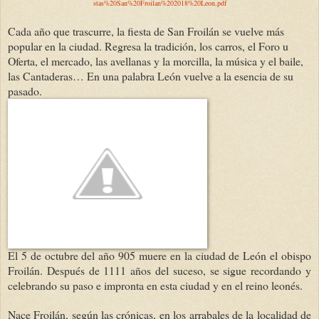
stas%20San%20Froilan%202018%20Leon.pdf
Cada año que trascurre, la fiesta de San Froilán se vuelve más
popular en la ciudad. Regresa la tradición, los carros, el Foro u
Oferta, el mercado, las avellanas y la morcilla, la música y el baile,
las Cantaderas… En una palabra León vuelve a la esencia de su
pasado.
El 5 de octubre del año 905 muere en la ciudad de León el obispo
Froilán. Después de 1111 años del suceso, se sigue recordando y
celebrando su paso e impronta en esta ciudad y en el reino leonés.
Nace Froilán, según las crónicas, en los arrabales de la localidad de