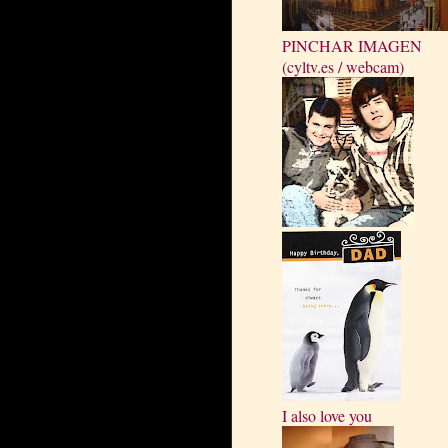
PINCHAR IMAGEN
(cyltv.es / webcam)
I also love you