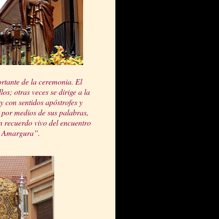
rtante de la ceremonia. El
os; otras veces se dirige a la
 y con sentidos apóstrofes y
por medios de sus palabras,
n recuerdo vivo del encuentro
a Amargura
”.