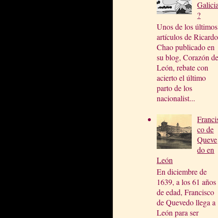
Galici
?
Unos de los últimos
artículos de Ricardo
Chao publicado en
su blog, Corazón d
León, rebate con
acierto el último
parto de los
nacionalist...
Franci
co de
Queve
do en
León
En diciembre de
1639, a los 61 años
de edad, Francisco
de Quevedo llega a
León para ser