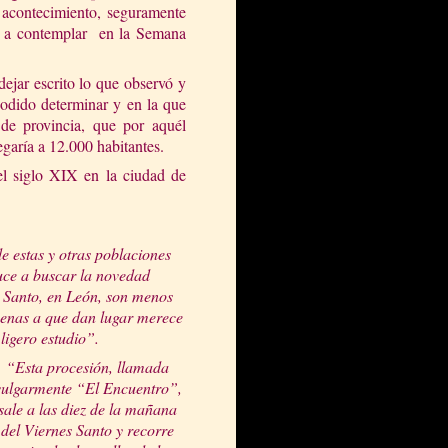
el acontecimiento, seguramente
do a contemplar en la Semana
 dejar escrito lo que observó y
podido determinar y en la que
 de provincia, que por aquél
egaría a 12.000 habitantes.
l siglo XIX en la ciudad de
de estas y otras poblaciones
duce a buscar la novedad
 Santo, en León, son menos
scenas a que dan lugar merece
ligero estudio”.
“Esta procesión, llamada
vulgarmente “El Encuentro”,
sale a las diez de la mañana
del Viernes Santo y recorre