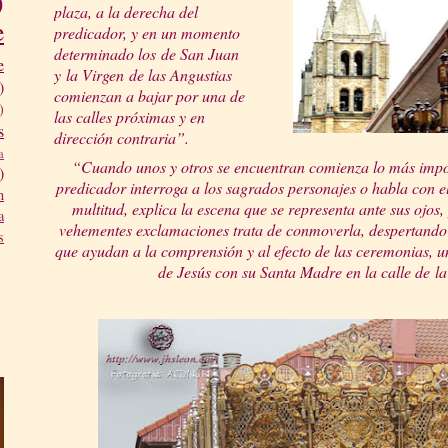
)
plaz
a, a la derecha del
e
predicador, y en un momento
determinado los
de San Juan
e
y
la Virgen
de las Angustias
)
comienzan a bajar por una de
)
las calles próximas y en
s
dirección contraria”.
a
“Cuando unos y otros se encuentran comienza lo más impo
)
predicador interroga a los sagrados personajes o habla con ell
n
multitud, explica la escena que se representa ante sus ojos,
a
vehementes exclamaciones trata de conmoverla, despertando 
s
que ayudan a la comprensión y al efecto de las ceremonias, u
de Jesús con su Santa Madre en la calle de
l