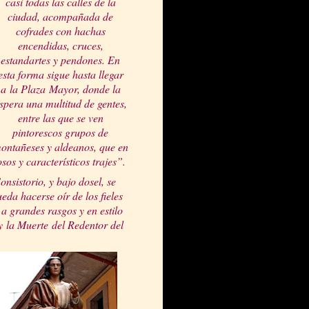
casi todas las calles de la
ciudad, acompañada de
cofrades con hachas
encendidas, cruces,
estandartes y pendones. En
esta forma sigue hasta llegar
a
la Plaza
Mayor
, donde la
spera una multitud de gentes,
entre las que se ven
pintores
cos grupos de
ontañeses y aldeanos, que en
sos y característicos trajes”.
nsistorio, y bajo dosel, se
eda hacerse oír de los fieles
a grandes rasgos y en estilo
y
la Muerte
del Redentor del