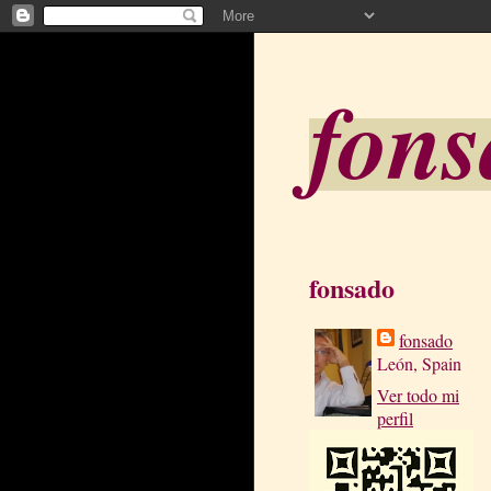
fon
fonsado
fonsado
León, Spain
Ver todo mi
perfil