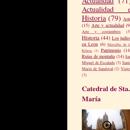
Actualidad
(71
Actualidad 
Historia
(79)
Art
(15)
Arte y actualidad
(9
Arte y costumbres
(5
Historia
(44)
Los judío
en León
(6)
Marialba de l
Patrimonio
(14
Ribera
(1)
Rutas de montaña
(14)
Sa
Miguel de Escalada
(5)
Sant
María de Sandoval
(2)
Viaje
(3)
Catedral de Sta.
María