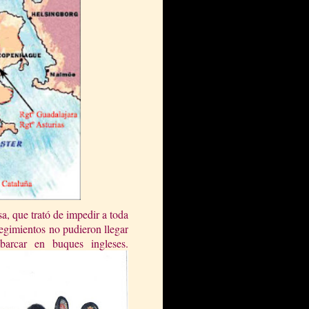
a, que trató de impedir a toda
egimientos no pudieron llegar
mbarcar en buques in
gleses.