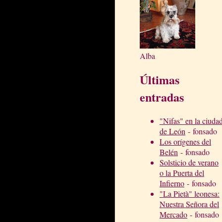
Alba
Últimas
entradas
"Nifas" en la ciuda
de León
- fonsado
Los orígenes del
Belén
- fonsado
Solsticio de verano
o la Puerta del
Infierno
- fonsado
"La Pietà" leonesa:
Nuestra Señora del
Mercado
- fonsado