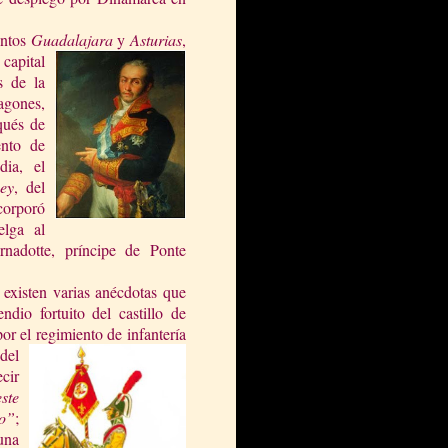
entos
Guadalajara
y
Astu
rias
,
 capital
os de
la
agones,
qués de
ento de
dia, el
ey
, del
corporó
elga al
nadotte, príncipe de Ponte
 existen varias anécdotas que
dio fortuito del castillo de
or el regimien
to de infantería
 del
cir
ste
lo”
;
una