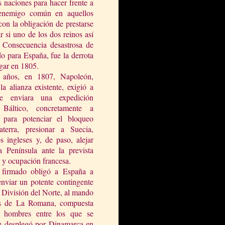
s naciones para hacer frente a
, enemigo común en aquellos
on la obligación de prestarse
r si uno de los dos reinos así
. Consecuencia desastrosa de
o para España, fue la derrota
gar en 1805.
 años, en 1807, Napoleón,
a alianza existente, exigió a
e enviara una expedición
 Báltico, concretamente a
 para potenciar el bloqueo
aterra, presionar a Suecia,
s ingleses y, de paso, alejar
la Península
ante la prevista
 y ocupación francesa.
 firmado obligó a España a
enviar un potente contingente
a División
del Norte, al mando
és de
La Rom
ana
, compuesta
 hombres entre los que se
se desplegó por Dinamarca en