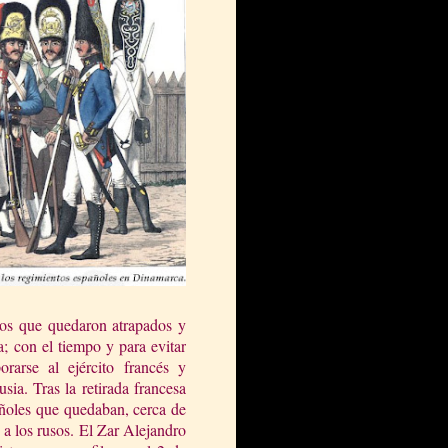
 los que quedaron atrapados y
; con el tiempo y para evitar
porarse al ejército francés y
ia. Tras la retirada francesa
pañoles que quedaban, cerca de
 a los rusos. El Zar Alejandro