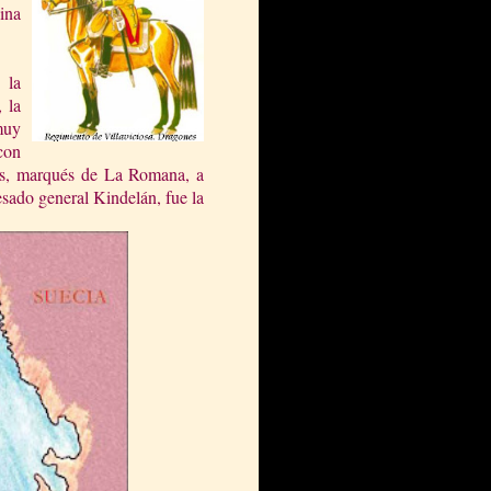
lina
en
la
 la
muy
con
las, marqués de
La Romana
, a
esado general Kindelán, fue la