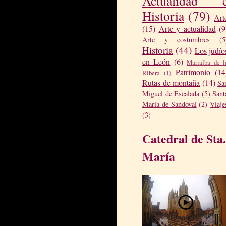
Actualidad 
Historia
(79)
Art
(15)
Arte y actualidad
(9
Arte y costumbres
(5
Historia
(44)
Los judío
en León
(6)
Marialba de l
Patrimonio
(14
Ribera
(1)
Rutas de montaña
(14)
Sa
Miguel de Escalada
(5)
Sant
María de Sandoval
(2)
Viaje
(3)
Catedral de Sta.
María