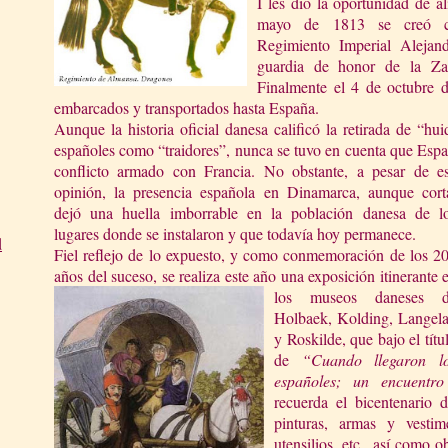
I les dio la oportunidad de al
mayo de 1813 se creó co
Regimiento Imperial Alejan
guardia de honor de
la
Zar
Finalmente el 4 de octubre d
embarcados y transportados hasta España.
Aunque la historia oficial danesa calificó la retirada de “hu
españoles como “traidores”, nunca se tuvo en cuenta que Esp
conflicto armado con Francia. No obstante, a pesar de e
opinión, la presencia española en Dinamarca, aunque cort
dejó una huella imborrable en la población danesa de l
lugares donde se instalaron y que todavía hoy permanece.
d
Fiel reflejo de lo expuesto, y como conmemoración de los 2
años del suceso, se realiza este año una exposición itinerant
e 
los museos daneses 
Holbaek, Kolding, Langel
y Roskilde, que bajo el títu
de
“Cuando llegaron l
españoles; un encuentr
recuerda el bicentenario 
pinturas, armas y vestim
utensilios, etc., así como o