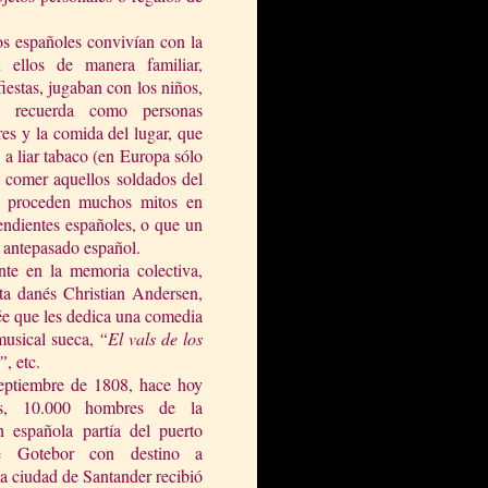
s españoles convivían con la
 ellos de manera familiar,
fiestas, jugaban con los niños,
 recuerda como personas
es y la comida del lugar, que
 a liar tabaco (en Europa sólo
a comer aquellos soldados del
cia proceden muchos mitos en
ndientes españoles, o que un
n antepasado español.
nte en la memoria colectiva,
ista danés Christian Andersen,
e que les dedica una comedia
musical sueca,
“El vals de los
”
, etc.
eptiembre de 1808, hace hoy
s, 10.000 hombres de la
n española partía del puerto
e Gotebor con destino a
a ciudad de Santander recibió