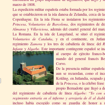
marzo de 1808.
La expedición militar española estaba formada por los regimi
que se establecieron en la isla danesa de Zelandia, cerca de la
Copenhague. En la isla Fiona se instalaron los regimient
Princesa
,
Voluntarios de Barcelona
, dos regimientos de dr
Almansa
y
Villa
viciosa
, además del cuartel general del mar
La Romana. En
la isla de Langeland, se situó el regimi
Voluntarios de Cataluña
, y en el continente, en Jutlan
regimiento
Zamora
y los tres de caballería de línea: del
R
Infante
y
Algarbe
. Este importante contingente es
pañol se in
al cuerpo de ejército franco-b
mando del general francés Ber
Corvo.
De la presencia militar española
aun se recuerdan, como el incen
Kolding, en Jutlandia, ocupado p
de
la
Princesa
, o la célebre frase
propio Bernadotte que llegó a de
del regimiento de caballería de línea
Algarbe:
“
Yo con e
regimiento entraría en el infier
no y arrojaría de él al diab
incluso había escogido como su guardia de honor a 