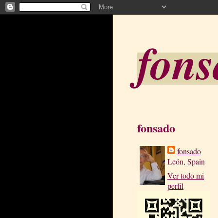
fon
fonsado
fonsado
León, Spain
Ver todo mi
perfil