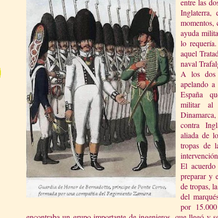
entre las do
Inglaterra
momentos, c
ayuda milita
lo requería
aquel Tratad
naval Trafal
A los dos
apelando a l
España qu
militar al
Dinamarca,
contra Ingl
aliada de lo
tropas de
intervención
El acuerdo
preparar y 
de tropas,
l
del marqu
por 15.000
encontraba un grupo importante de ingenieros, que llegó y 