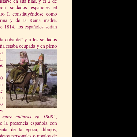
istarse en sus filas, y el 2 de
n soldados españoles el
dro I, constituyéndose como
ina
y de
la Reina
madre.
e 1814, los españoles serían
ida cobarde” y a los soldados
aña estaba ocupada y e
n pleno
sa
a,
os
00
en
de
an
lo
os
o entre culturas en
1808”
,
de la presencia española con
enta de la época, dibujos,
bjetos personales o regalos de