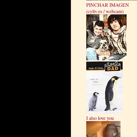
PINCHAR IMAGEN
(cyltv.es / webcam)
I also love you