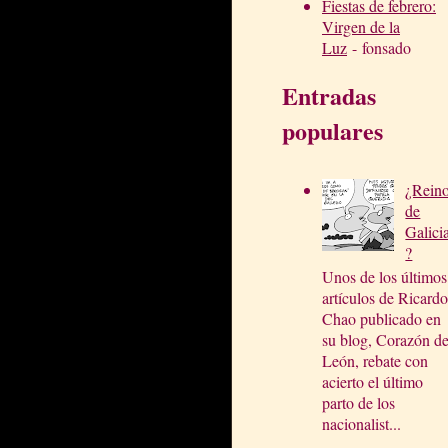
Fiestas de febrero:
Virgen de la
Luz
- fonsado
Entradas
populares
¿Rein
de
Galici
?
Unos de los últimos
artículos de Ricardo
Chao publicado en
su blog, Corazón d
León, rebate con
acierto el último
parto de los
nacionalist...