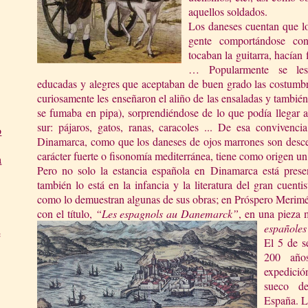
aquellos soldados.
Los daneses cuentan que lo
gente comportándose con
tocaban la guitarra, hacían 
… Popularmente se les
educadas y alegres que aceptaban de buen grado las costumbr
curiosamente les enseñaron el aliño de las ensaladas y también
se fumaba en pipa), sorprendiéndose de lo que podía llegar 
sur: pájaros, gatos, ranas, caracoles ... De esa conviven
o
Dinamarca, como que los daneses de ojos marrones son desce
carácter fuerte o fisonomía mediterránea, tiene como origen u
a
Pero no solo la estancia española en Dinamarca está prese
también lo está en la infancia y la literatura del gran cuent
como lo demuestran algunas de sus obras; en Próspero Merimé
con el título,
“Les espagnols au Danemarc
k”
, en una pieza 
españoles
e
El 5 de s
200 año
expedició
sueco d
España. L