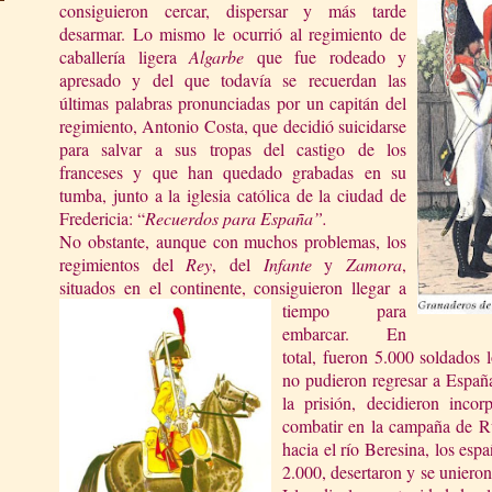
consiguieron cercar, dispersar y más tarde
desarmar. Lo mismo le ocurrió al regimiento de
caballería ligera
Algarbe
que fue rodeado y
apresado y del que todavía se recuerdan las
últimas palabras pronunciadas por un capitán del
regimiento, Antonio Costa, que decidió suicidarse
para salvar a sus tropas del castigo de los
franceses y que han quedado grabadas en su
tumba, junto a la iglesia católica de la ciudad de
Fredericia: “
Recuerdos para España”.
No obstante, aunque con muchos problemas, los
regimientos del
Rey
, del
Infante
y
Zamora
,
situados en el continente, consigui
eron llegar a
tiempo para
embarcar. En
total, fueron 5.000 soldados
no pudieron regresar a España
la prisión, decidieron incor
combatir en la campaña de Rus
hacia el río Beresina, los es
2.000, desertaron y se unieron