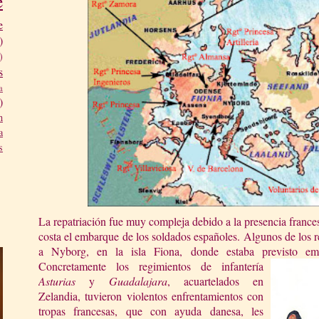
e
e
)
)
s
a
)
n
a
s
La repatriación fue muy compleja debido a la presencia frances
costa el embarque de los soldados españoles. Algunos de los r
a Nyborg, en la isla Fiona, donde estaba previsto e
Concretamente los regimientos de infantería
Asturias
y
Guadalajara
, acuartelados en
Zelandia, tuvieron violentos enfrentamientos con
tropas francesas, que con ayuda danesa, les