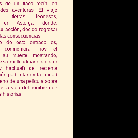
s de un flaco rocín, en
des aventuras. El via
je
n tierras leonesas,
e en Astorga, donde,
su acción, decide regresar
 las consecuencias.
o de esta entrada es,
te, conmemorar hoy el
e su muerte, mostrando,
 su multitudinario entierro
 habitual) del reciente
ón particular en la ciudad
reno de una película sobre
bre la vida del hombre que
 historias.