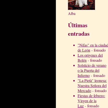
Alba
Últimas
entradas
"Nifas" en la ciuda
de León
- fonsado
Los orígenes del
Belén
- fonsado
Solsticio de verano
o la Puerta del
Infierno
- fonsado
"La Pietà" leonesa:
Nuestra Señora del
Mercado
- fonsado
Fiestas de febrero:
Virgen de la
Luz
- fonsado