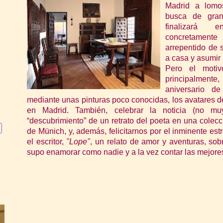
Madrid a lomo
busca de gran
fin
alizará e
concretament
arrepentido de 
a casa y asumir
Pero el motiv
principalmen
aniversario d
mediante un
as pinturas poco conocidas, los avatares de
en Madrid. También, c
elebrar la noticia (no muy
“descubrimiento” de un retrato del poeta en una colecci
de Münich, y, además, felicitarnos por el inminente est
el escritor,
"Lope"
, un relato de amor y aventuras, so
supo enamorar como nadie y a la vez contar las mejores