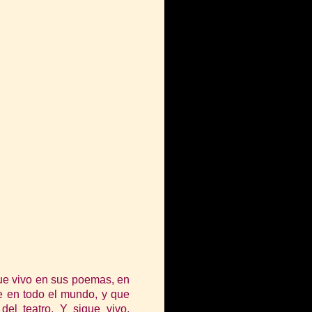
ue vivo en sus poemas, en
e en todo el mundo, y que
del teatro. Y sigue vivo,