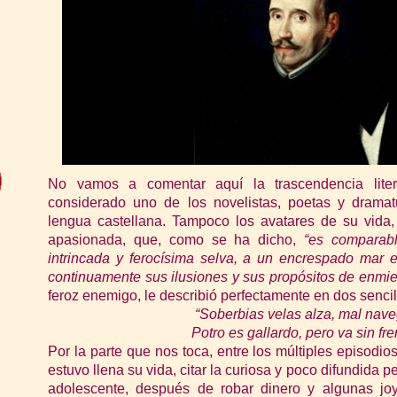
No vamo
s a comentar aquí la trascendencia lit
considerado uno de los novelistas, poetas y drama
lengua castellana. Tampoco los avatares de su vida, c
apasionada, que, como se ha dicho,
“es comparab
intrincada y ferocísima selva, a un encrespado mar
co
ntinuamente sus ilusiones y sus propósitos de enmi
feroz enemigo,
le describió perfectamente en dos sencil
“Soberbias velas alza, mal nave
Potro es gallardo, pero va sin fre
Por la parte que nos toca, entre los múltiples episodi
estuvo llena su
vida, cit
ar la curiosa
y
poco difundida pe
adolescente, después de robar dinero y algunas jo