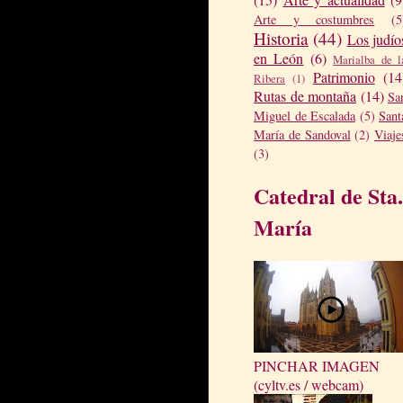
Arte y costumbres
(5
Historia
(44)
Los judío
en León
(6)
Marialba de l
Patrimonio
(14
Ribera
(1)
Rutas de montaña
(14)
Sa
Miguel de Escalada
(5)
Sant
María de Sandoval
(2)
Viaje
(3)
Catedral de Sta.
María
PINCHAR IMAGEN
(cyltv.es / webcam)