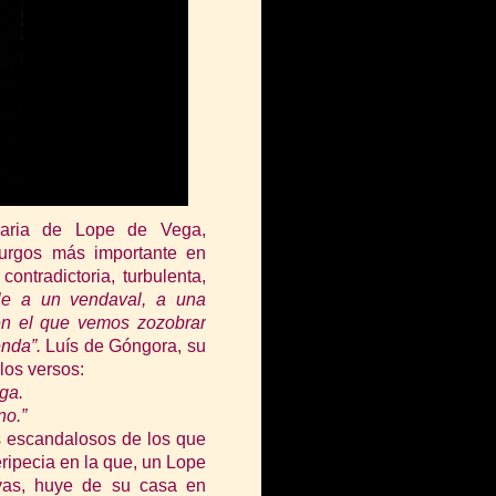
eraria de Lope de Vega,
turgos más importante en
ontradictoria, turbulenta,
le a un vendaval, a una
 en el que vemos zozobrar
enda”.
Luís de Góngora, su
los versos:
ga.
no.”
os escandalosos de los que
ripecia en la que, un Lope
yas,
huy
e de su casa en