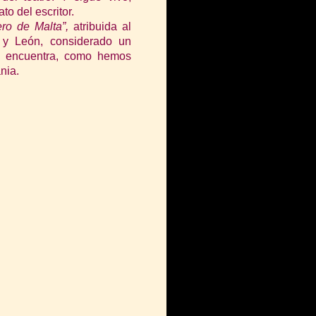
o del escritor.
ro de Malta”,
atribuida al
y León, considerado un
 se encuentra, como hemos
nia.