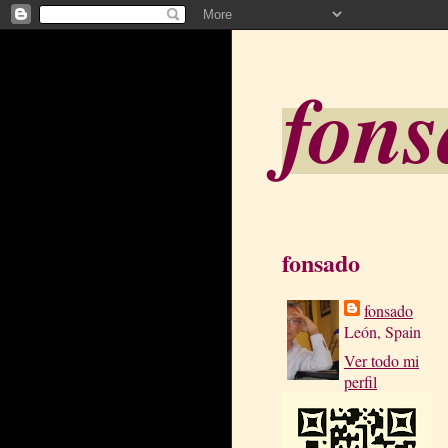
fon
fonsado
fonsado
León, Spain
Ver todo mi
perfil