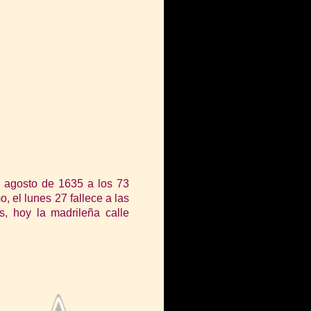
 agosto de 1635 a los 73
, el lunes 27 fallece a las
s, hoy la madrileña calle