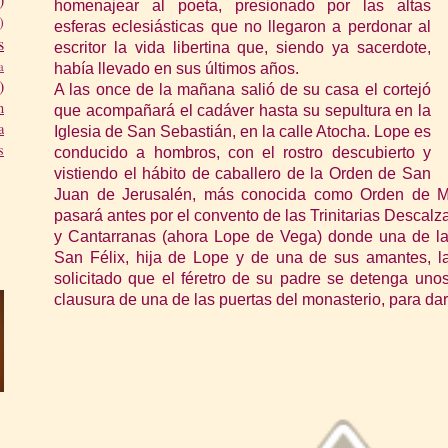
homenajear al poeta, presionado por las altas
)
esferas eclesiásticas que no llegaron a perdonar al
s
escritor la vida libertina que, siendo ya sacerdote,
a
había llevado en sus últimos años.
)
A las once de la mañana salió de su casa el cortejó
n
que acompañará el cadáver hasta su sepultura en la
a
Iglesia de San Sebastián, en la calle Atocha. Lope es
s
conducido a hombros, con el rostro descubierto y
vistiendo el hábito de caballero de la Orden de San
Juan de Jerusalén, más conocida como Orden de Ma
pasará antes por el convento de las Trinitarias Descalza
y Cantarranas (ahora Lope de Vega) donde una de la
San Félix, hija de Lope y de una de sus amantes, la
solicitado que el féretro de su padre se detenga unos
clausura de una de las puertas del monasterio, para dar