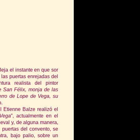
eja el instante en que sor
las puertas enrejadas del
ura realista del pintor
e San Félix, monja de las
ierro de Lope de Vega, su
o.
l Etienne Balze realizó el
 Vega
”, actualmente en el
eval y, de alguna manera,
s puertas del convento, se
tra, bajo palio, sobre un