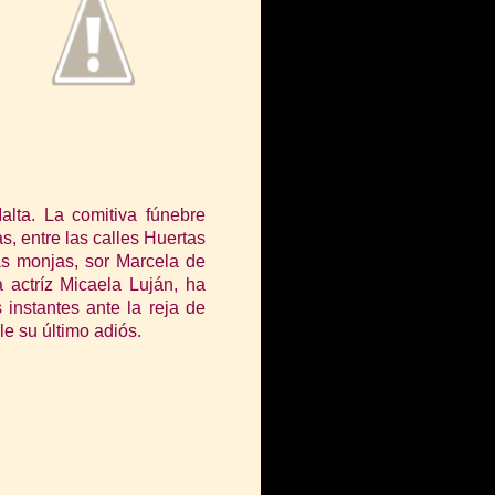
lta. La comitiva fúnebre
s, entre las calles Huertas
s monjas, sor Marcela de
 actríz Micaela Luján, ha
 instantes ante la reja de
le su último adiós.