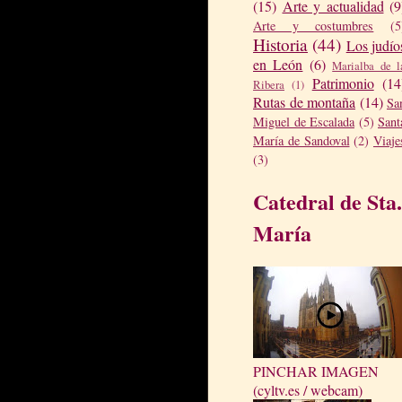
(15)
Arte y actualidad
(9
Arte y costumbres
(5
Historia
(44)
Los judío
en León
(6)
Marialba de l
Patrimonio
(14
Ribera
(1)
Rutas de montaña
(14)
Sa
Miguel de Escalada
(5)
Sant
María de Sandoval
(2)
Viaje
(3)
Catedral de Sta.
María
PINCHAR IMAGEN
(cyltv.es / webcam)