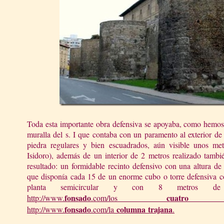
Toda esta importante obra defensiva se apoyaba, como hemos 
muralla del s. I que contaba con un paramento al exterior d
piedra regulares y bien escuadrados, aún visible unos met
Isidoro), además de un interior de 2 metros realizado tamb
resultado: un formidable recinto defensivo con una altura d
que disponía cada 15 de un enorme cubo o torre defensiva con
planta semicircular y con 8 metros de
fonsado
cuatro
http://
www.
.com/los
fonsado
columna
trajana
http://
www.
.com/la
.