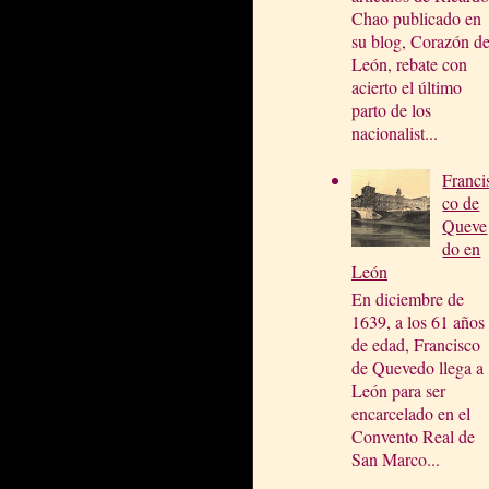
Chao publicado en
su blog, Corazón d
León, rebate con
acierto el último
parto de los
nacionalist...
Franci
co de
Queve
do en
León
En diciembre de
1639, a los 61 años
de edad, Francisco
de Quevedo llega a
León para ser
encarcelado en el
Convento Real de
San Marco...