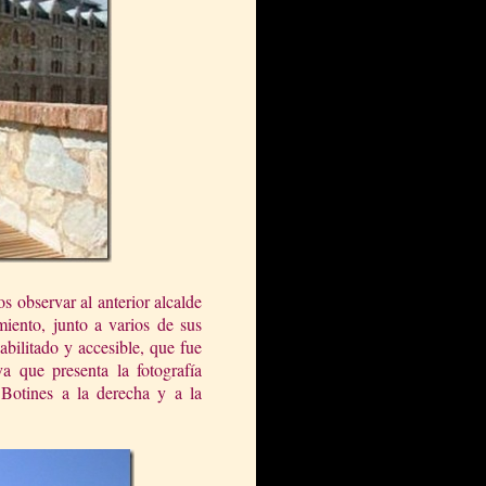
s observar al anterior alcalde
miento, junto a varios de sus
bilitado y accesible, que fue
a que presenta la fotografía
e Botines a la derecha y a la