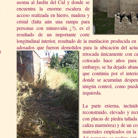
asoma al Jardín del Cid y donde se
encuentra la enorme escalera de
e
acceso realizada en
hierro, madera y
cristal (falta aún una rampa para
personas con minusvalía ¿?), es el
resultado de un importante corte
longitudinal interior, resultado de la mutilación producida e
adosados que fueron demolidos para la ubicación del actua
s
retocada únicamente con ca
colocado hace años para 
embargo, se ha dejado abando
que continúa por el interio
donde se acumulan desperd
ningún control, como puede 
izquierda.
La parte externa, inclui
reconstruido, elevado y recu
con placas de piedra tallada
caliza marmórea) y de un co
materiales empleados en la 
del parapeto se realiza con