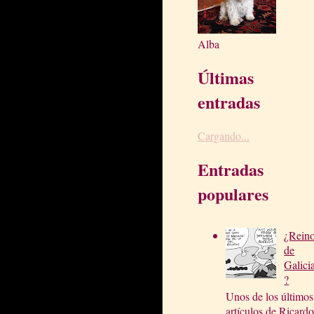
Alba
Últimas
entradas
Cargando...
Entradas
populares
¿Rein
de
Galici
?
Unos de los últimos
artículos de Ricardo