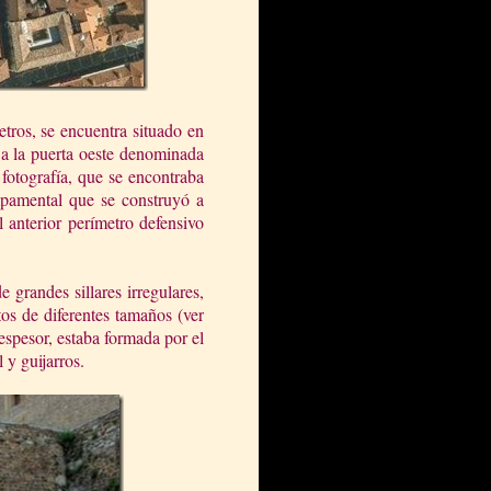
tros, se encuentra situado en
 a la puerta oeste denominada
fotografía, que se encontraba
mpamental que se construyó a
al anterior perímetro defensivo
e grandes sillares irregulares,
os de diferentes tamaños (ver
 espesor, estaba formada por el
 y guijarros.