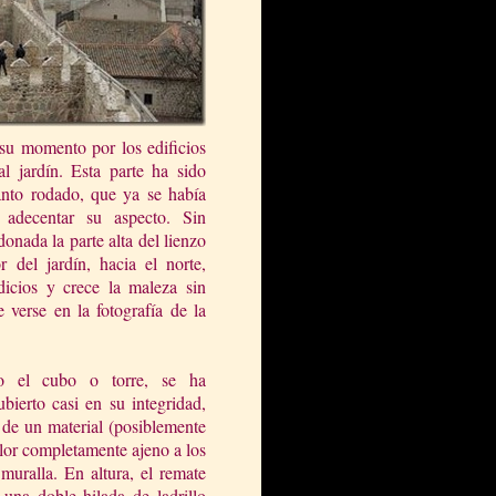
n su momento por los edificios
l jardín. Esta parte ha sido
nto rodado, que ya se había
adecentar su aspecto. Sin
nada la parte alta del lienzo
r del jardín, hacia el norte,
icios y crece la maleza sin
verse en la fotografía de la
do el cubo o torre, se ha
bierto casi en su integridad,
 de un material (posiblemente
lor completamente ajeno a los
muralla. En altura, el remate
 una doble hilada de ladrillo