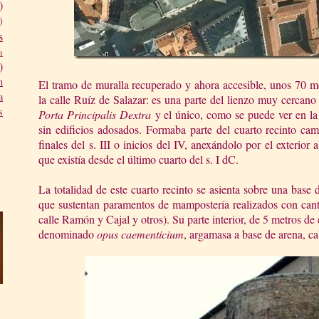
)
)
s
a
)
n
El tramo de muralla recuperado y ahora accesible, unos 70 me
a
la calle Ruíz de Salazar: es una parte del lienzo muy cercano
s
Porta Principalis Dextra
y el único, como se puede ver en la 
sin edificios adosados. Formaba parte del cuarto recinto ca
finales del s. III o inicios del IV, anexándolo por el exterior 
que existía desde el último cuarto del s. I dC.
La totalidad de este cuarto recinto se asienta sobre una base d
que sustentan paramentos de mampostería realizados con cant
calle Ramón y Cajal y otros). Su parte interior, de 5 metros de
denominado
opus caementicium
, argamasa a base de arena, cal