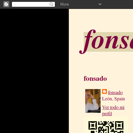
fon
fonsado
fonsado
León, Spain
Ver todo mi
perfil