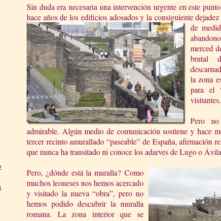
Sin duda era necesaria una intervención urgente en este punto
hace años de los edificios adosados y la consiguiente dejadez
de medida
abandono 
merced de
brutal 
descarnad
la zona e
para el 
visitantes.
Pero no 
admirable. Algún medio de comunicación sostiene y hace me
tercer recinto amurallado “paseable” de España, afirmación re
que nunca ha transitado ni conoce los adarves de Lugo o Ávil
o
Pero, ¿dónde está la muralla?
Como
muchos leoneses nos hemos acercado
a
y visitado la nueva “obra”, pero no
hemos podido descubrir la muralla
romana. La zona interior que se