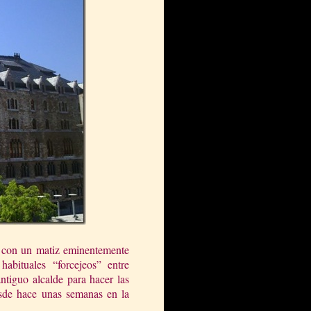
o, con un matiz eminentemente
abituales “forcejeos” entre
ntiguo alcalde para hacer las
esde hace unas semanas en la