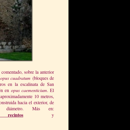
comentado, sobre la anterior
e
opus cuadratum
(bloques de
ros en la escalinata de San
ién en
opus caementicium
. El
e aproximadamente 10 metros,
struida hacia el exterior, de
 diámetro. Más en:
recintos
y