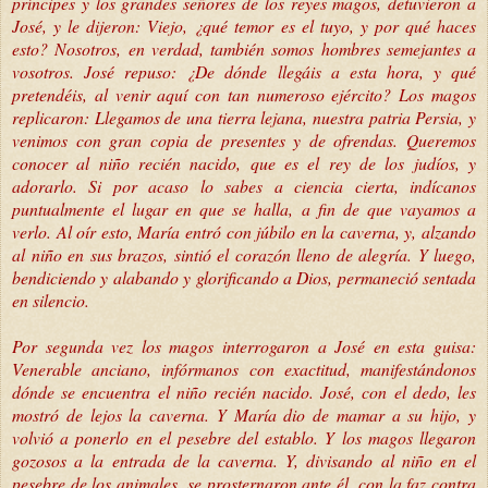
príncipes y los grandes señores de los reyes magos, detuvieron a
José, y le dijeron: Viejo, ¿qué temor es el tuyo, y por qué haces
esto? Nosotros, en verdad, también somos hombres semejantes a
vosotros. José repuso: ¿De dónde llegáis a esta hora, y qué
pretendéis, al venir aquí con tan numeroso ejército? Los magos
replicaron: Llegamos de una tierra lejana, nuestra patria Persia, y
venimos con gran copia de presentes y de ofrendas. Queremos
conocer al niño recién nacido, que es el rey de los judíos, y
adorarlo. Si por acaso lo sabes a ciencia cierta, indícanos
puntualmente el lugar en que se halla, a fin de que vayamos a
verlo. Al oír esto, María entró con júbilo en la caverna, y, alzando
al niño en sus brazos, sintió el corazón lleno de alegría. Y luego,
bendiciendo y alabando y glorificando a Dios, permaneció sentada
en silencio.
Por segunda vez los magos interrogaron a José en esta guisa:
Venerable anciano, infórmanos con exactitud, manifestándonos
dónde se encuentra el niño recién nacido. José, con el dedo, les
mostró de lejos la caverna. Y María dio de mamar a su hijo, y
volvió a ponerlo en el pesebre del establo. Y los magos llegaron
gozosos a la entrada de la caverna. Y, divisando al niño en el
pesebre de los animales, se prosternaron ante él, con la faz contra