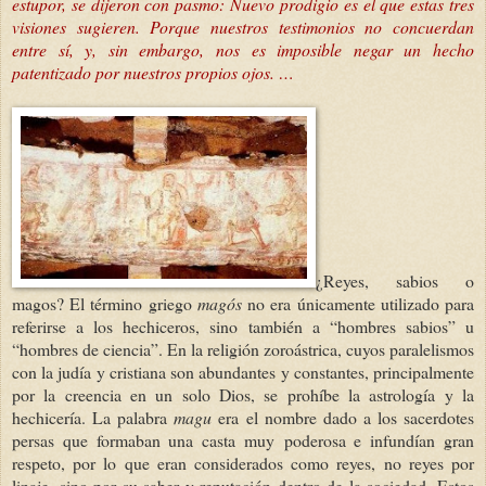
estupor, se dijeron con pasmo: Nuevo prodigio es el que estas tres
visiones sugieren. Porque nuestros testimonios no concuerdan
entre sí, y, sin embargo, nos es imposible negar un hecho
patentizado por nuestros propios ojos. …
¿Reyes, sabios o
magos? El término griego
magós
no era únicamente utilizado para
referirse a los hechiceros, sino también a “hombres sabios” u
“hombres de ciencia”. En la religión zoroástrica, cuyos paralelismos
con la judía y cristiana son abundantes y constantes, principalmente
por la creencia en un solo Dios, se prohíbe la astrología y la
hechicería. La palabra
magu
era el nombre dado a los sacerdotes
persas que formaban una casta muy
poderosa e infundían gran
respeto, por lo que eran considerados como reyes, no reyes por
linaje, sino por su saber y reputación dentro de la sociedad. Estos