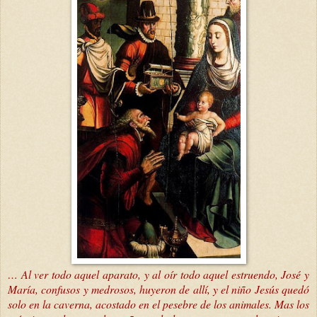
… Al ver todo aquel aparato, y al oír todo aquel estruendo, José y
María, confusos y medrosos, huyeron de allí, y el niño Jesús quedó
solo en la caverna, acostado en el pesebre de los animales. Mas los