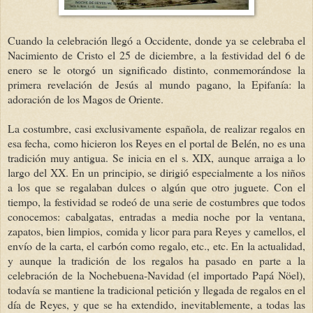
Cuando la celebración llegó a Occidente, donde ya se celebraba el
Nacimiento de Cristo el 25 de diciembre, a la festividad del 6 de
enero se le otorgó un significado distinto, conmemorándose la
primera revelación de Jesús al mundo pagano, la Epifanía: la
adoración de los Magos de Oriente.
La costumbre, casi exclusivamente española, de realizar regalos en
esa fecha, como hicieron los Reyes en el portal de Belén, no es una
tradición muy antigua. Se inicia en el s. XIX, aunque arraiga a lo
largo del XX. En un principio, se dirigió especialmente a los niños
a los que se regalaban dulces o algún que otro juguete. Con el
tiempo, la festividad se rodeó de una serie de costumbres que todos
conocemos: cabalgatas, entradas a media noche por la ventana,
zapatos, bien limpios, comida y licor para para Reyes y camellos, el
envío de la carta, el carbón como regalo, etc., etc. En la actualidad,
y aunque la tradición de los regalos ha pasado en parte a la
celebración de la Nochebuena-Navidad (el importado Papá Nöel),
todavía se mantiene la tradicional petición y llegada de regalos en el
día de Reyes, y que se ha extendido, inevitablemente, a todas las