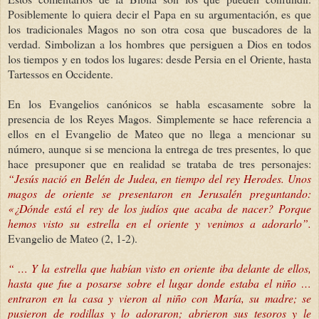
Posiblemente lo quiera decir el Papa en su argumentación, es que
los tradicionales Magos no son otra cosa que buscadores de la
verdad. Simbolizan a los hombres que persiguen a Dios en todos
los tiempos y en todos los lugares: desde Persia en el Oriente, hasta
Tartessos en Occidente.
En los Evangelios canónicos se habla escasamente sobre la
presencia de los Reyes Magos. Simplemente se hace referencia a
ellos en el Evangelio de Mateo que no llega a mencionar su
número, aunque si se menciona la entrega de tres presentes, lo que
hace presuponer que en realidad se trataba de tres personajes:
“Jesús nació en Belén de Judea, en tiempo del rey Herodes. Unos
magos de oriente se presentaron en Jerusalén preguntando:
«¿Dónde está el rey de los judíos que acaba de nacer? Porque
hemos visto su estrella en el oriente y venimos a adorarlo”.
Evangelio de Mateo (2, 1-2).
“ … Y la estrella que habían visto en oriente iba delante de ellos,
hasta que fue a posarse sobre el lugar donde estaba el niño …
entraron en la casa y vieron al niño con María, su madre; se
pusieron de rodillas y lo adoraron; abrieron sus tesoros y le