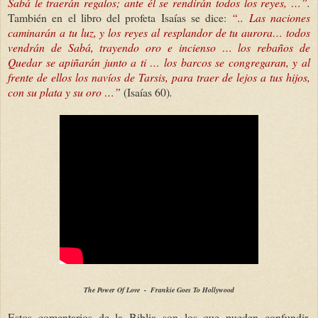
Sabá le traerán regalos; ante él se rendirán todos los reyes, …”
.
También en el libro del profeta Isaías se dice:
“.. Las naciones
caminarán a tu luz, y los reyes al resplandor de tu aurora… todos
vendrán de Sabá, trayendo oro e incienso … los rebaños de
Quedar se apiñarán junto a ti … los barcos se congregaran, y al
frente de ellos los navíos de Tarsis, para traer de lejos a tus hijos,
con su plata y su oro …”
(Isaías 60)
.
The Power Of Love - Frankie Goes To Hollywood
Estos comentarios de la Biblia son los que pueden confundir.