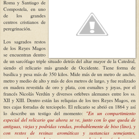
Roma y Santiago de
Compostela, en uno
de los grandes
centros cristianos de
peregrinación.
Los sagrados restos
de los Reyes Magos
se encuentran dentro
de un sarcófago triple situado detrás del altar mayor de la Catedral,
siendo el relicario más grande de Occidente. Tiene forma de
basílica y pesa más de 350 kilos. Mide más de un metro de ancho,
metro y medio de alto y más de dos metros de largo, y fue realizado
en madera revestida de oro y plata, con esmaltes y joyas, por el
francés Nicolás Verdún y diversos orfebres alemanes entre los ss.
XII y XIII. Dentro están las reliquias de los tres Reyes Magos, en
tres cajas forradas de terciopelo. El relicario se abrió en 1864 y así
lo describe un testigo del momento:
"En un compartimiento
especial del relicario que ahora se ve, junto con lo que queda de
antiguas, viejas y podridas vendas, probablemente de biso (lino), y
con restos de resinas aromáticas y sustancias semejantes,