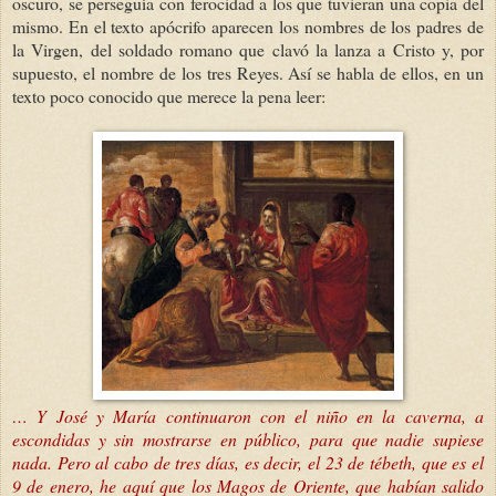
oscuro, se perseguía con ferocidad a los que tuvieran una copia del
mismo. En el texto apócrifo aparecen los nombres de los padres de
la Virgen, del soldado romano que clavó la lanza a Cristo y, por
supuesto, el nombre de los tres Reyes. Así se habla de ellos, en un
texto poco conocido que merece la pena leer:
… Y José y María continuaron con el niño en la caverna, a
escondidas y sin mostrarse en público, para que nadie supiese
nada. Pero al cabo de tres días, es decir, el 23 de
tébeth,
que es el
9 de enero, he aquí que los Magos de Oriente, que habían salido