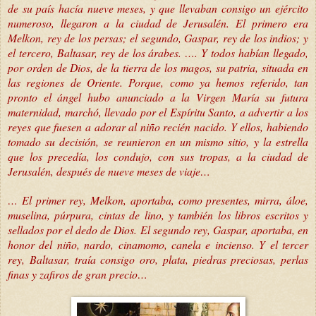
de su país hacía nueve meses, y que llevaban consigo un ejército
numeroso, llegaron a la ciudad de Jerusalén. El primero era
Melkon, rey de los persas; el segundo, Gaspar, rey de los indios; y
el tercero, Baltasar, rey de los árabes. …. Y todos habían llegado,
por orden de Dios, de la tierra de los magos, su patria, situada en
las regiones de Oriente. Porque, como ya hemos referido, tan
pronto el ángel hubo anunciado a la Virgen María su futura
maternidad, marchó, llevado por el Espíritu Santo, a advertir a los
reyes que fuesen a adorar al niño recién nacido. Y ellos, habiendo
tomado su decisión, se reunieron en un mismo sitio, y la estrella
que los precedía, los condujo, con sus tropas, a la ciudad de
Jerusalén, después de nueve meses de viaje…
… El primer rey, Melkon, aportaba, como presentes, mirra, áloe,
muselina, púrpura, cintas de lino, y también los libros escritos y
sellados por el dedo de Dios. El segundo rey, Gaspar, aportaba, en
honor del niño, nardo, cinamomo, canela e incienso. Y el tercer
rey, Baltasar, traía consigo oro, plata, piedras preciosas, perlas
finas y zafiros de gran precio…