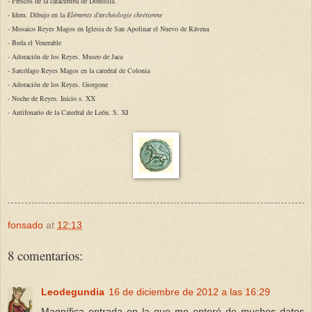
- Frescos de la catacumba de Domitila.
- Idem. Dibujo en la
Eléments d'archéologie chrétienne
- Mosaico Reyes Magos en Iglesia de San Apolinar el Nuevo de Rávena
- Beda el Venerable
- Adoración de los Reyes. Museo de Jaca
- Sarcófago Reyes Magos en la catedral de Colonia
- Adoración de los Reyes. Giorgone
- Noche de Reyes. Inicio s. XX
-
Antifonario de la Catedral de León. S. XI
fonsado
at
12:13
8 comentarios:
Leodegundia
16 de diciembre de 2012 a las 16:29
Magnífica entrada en la que me enteré de muchos datos