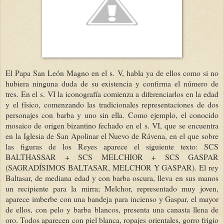
El Papa San León Magno en el s. V, habla ya de ellos como si no
hubiera ninguna duda de su existencia y confirma el número de
tres. En el s. VI la iconografía comienza a diferenciarlos en la edad
y el físico, comenzando las tradicionales representaciones de dos
personajes con barba y uno sin ella. Como ejemplo, el conocido
mosaico de origen bizantino fechado en el s. VI, que se encuentra
en la Iglesia de San Apolinar el Nuevo de Rávena, en el que sobre
las figuras de los Reyes aparece el siguiente texto: SCS
BALTHASSAR + SCS MELCHIOR + SCS GASPAR
(SAGRADÍSIMOS BALTASAR, MELCHOR Y GASPAR). El rey
Baltasar, de mediana edad y con barba oscura, lleva en sus manos
un recipiente para la mirra; Melchor, representado muy joven,
aparece imberbe con una bandeja para incienso y Gaspar, el mayor
de ellos, con pelo y barba blancos, presenta una canasta llena de
oro. Todos aparecen con piel blanca, ropajes orientales, gorro frigio