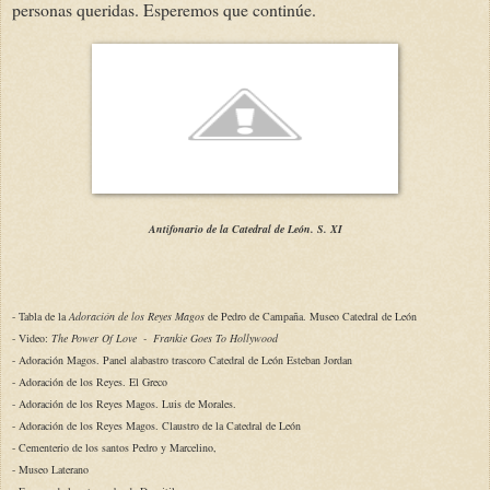
personas queridas. Esperemos que continúe.
Antifonario de la Catedral de León. S. XI
-
Tabla de la
Adoración de los Reyes Magos
de Pedro de Campaña. Museo Catedral de León
- Video:
The Power Of Love - Frankie Goes To Hollywood
-
Adoración Magos. Panel alabastro trascoro Catedral de León Esteban Jordan
- Adoración de los Reyes. El Greco
- Adoración de los Reyes Magos. Luis de Morales.
-
Adoración de los Reyes Magos. Claustro de la Catedral de León
- Cementerio
de los santos Pedro y Marcelino,
- Museo Laterano