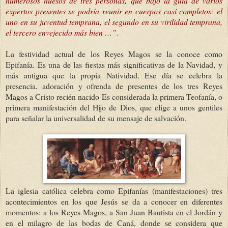
numerosos huesos de tres personas, que bajo la guía de varios
expertos presentes se podría reunir en cuerpos casi completos: el
uno en su juventud temprana, el segundo en su virilidad temprana,
el tercero envejecido más bien …”.
La festividad actual de los Reyes Magos se la conoce como
Epifanía. Es una de las fiestas más significativas de la Navidad, y
más antigua que la propia Natividad. Ese día se celebra la
presencia, adoración y ofrenda de presentes de los tres Reyes
Magos a Cristo recién nacido Es considerada la primera Teofanía, o
primera manifestación del Hijo de Dios, que elige a unos gentiles
para señalar la universalidad de su mensaje de salvación.
La iglesia católica celebra como Epifanías (manifestaciones) tres
acontecimientos en los que Jesús se da a conocer en diferentes
momentos: a los Reyes Magos, a San Juan Bautista en el Jordán y
en el milagro de las bodas de Caná, donde se considera que