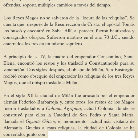
ofrendas, soporta múltiples cambios a través del tiempo.
Los Reyes Magos no se salvaron de la “locura de las reliquias”. Se
cuenta que, después de la Resurrección de Cristo, el apóstol Tomás
los buscó y encontró en Saba. Allí, al parecer, fueron bautizados y
consagrados obispos. Sufrieron martirio en el año 70 d.C., siendo
enterrados los tres en un mismo sepulcro.
A principio del s. IV, la madre del emperador Constantino, Santa
Elena, encontró los restos y los trasladó a Constantinopla para su
veneración. Dos siglos después, el obispo de Milán, San Eustrogio,
recibió como obsequio del emperador las reliquias de los tres Reyes
Magos, que el obispo trasladó a Milán.
En el siglo XII la ciudad de Milán fue arrasada por el emperador
alemán Federico Barbarroja y, entre otros, los restos de los Magos
fueron trasladados a
Colonia Agripina
, actual Colonia, donde se
construyó para ellos la Catedral de San Pedro y Santa María,
llamada el
Gigante Gótico
, el monumento actual más visitado de
Alemania. Gracias a estas reliquias, la ciudad de Colonia s
e ha
convertido, junto con