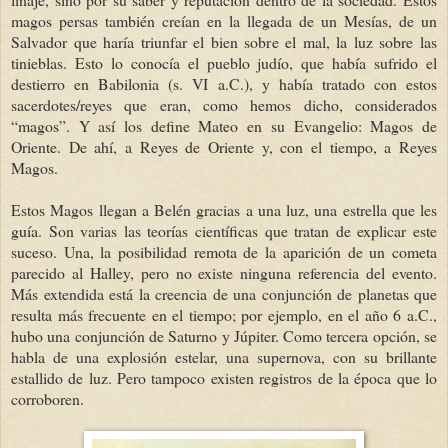
magos persas también creían en la llegada de un Mesías, de un
Salvador que haría triunfar el bien sobre el mal, la luz sobre las
tinieblas. Esto lo conocía el pueblo judío, que había sufrido el
destierro en Babilonia (s. VI a.C.), y había tratado con estos
sacerdotes/reyes que eran, como hemos dicho, considerados
“magos”. Y así los define Mateo en su Evangelio: Magos de
Oriente. De ahí, a Reyes de Oriente y, con el tiempo, a Reyes
Magos.
Estos Magos llegan a Belén gracias a una luz, una estrella que les
guía. Son varias las teorías científicas que tratan de explicar este
suceso. Una, la posibilidad remota de la aparición de un cometa
parecido al Halley, pero no existe ninguna referencia del evento.
Más extendida está la creencia de una conjunción de planetas que
resulta más frecuente en el tiempo; por ejemplo, en el año 6 a.C.,
hubo una conjunción de Saturno y Júpiter. Como tercera opción, se
habla de una explosión estelar, una supernova, con su brillante
estallido de luz. Pero tampoco existen registros de la época que lo
corroboren.