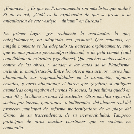
¿Entonces? ¿ Es que en Promonumenta son más listos que nadie?
Si no es así, ¿Cuál es la explicación de que se preste a la
aniquilación de este vestigio, “únicum” en Europa?
En primer lugar, ¿Es realmente la asociación, la que,
colegiadamente, ha adoptado esa postura? Que sepamos, en
ningún momento se ha adoptado tal acuerdo orgánicamente, sino
que es una postura personal/presidencial, o de petit comité (cual
conciliábulo de estornino y gavilanes). Que muchos socios están en
contra de las obras, y acuden a los actos de la Plataforma,
incluida la manifestación. Entre los otrora más activos, varios han
abandonado sus responsabilidades en la asociación, algunos
cesados, y otros abandonan el barco que zozobra; si antiguas
asambleas congregaban al menos 70 socios, la penúltima quedó en
unos 40, y la última en unos 12 asistentes. Otros muchos siguen de
socios, por inercia, ignorantes –o indiferentes- del alcance real del
proyecto municipal de reforma modernizadora de la plaza del
Grano, de su trascendencia, de su irreversibilidad. Tampoco
participan de otras muchas cuestiones que se cocinan en
comandita.