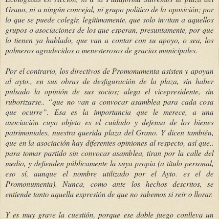
Grano, ni a ningún concejal, ni grupo político de la oposición; por
lo que se puede colegir, legítimamente, que solo invitan a aquellos
grupos o asociaciones de los que esperan, presuntamente, por que
lo tienen ya hablado, que van a contar con su apoyo, o sea, los
palmeros agradecidos o menesterosos de gracias municipales.
Por el contrario, los directivos de Promonumenta asisten y apoyan
al ayto., en sus obras de desfiguración de la plaza, sin haber
pulsado la opinión de sus socios; alega el vicepresidente, sin
ruborizarse.. “que no van a convocar asamblea para cada cosa
que ocurre”. Esa es la importancia que le merece, a una
asociación cuyo objeto es el cuidado y defensa de los bienes
patrimoniales, nuestra querida plaza del Grano. Y dicen también,
que en la asociación hay diferentes opiniones al respecto, así que..
para tomar partido sin convocar asamblea, tiran por la calle del
medio, y defienden públicamente la suya propia (a título personal,
eso sí, aunque el nombre utilizado por el Ayto. es el de
Promonumenta). Nunca, como ante los hechos descritos, se
entiende tanto aquella expresión de que no sabemos si reir o llorar.
Y es muy grave la cuestión, porque ese doble juego conlleva un