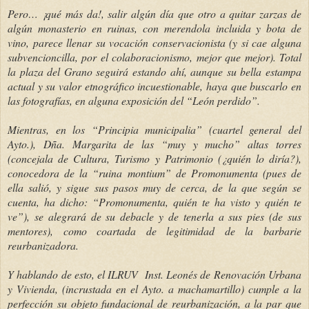
Pero… ¡qué más da!, salir algún día que otro a quitar zarzas de
algún monasterio en ruinas, con merendola incluida y bota de
vino, parece llenar su vocación conservacionista (y si cae alguna
subvencioncilla, por el colaboracionismo, mejor que mejor). Total
la plaza del Grano seguirá estando ahí, aunque su bella estampa
actual y su valor etnográfico incuestionable, haya que buscarlo en
las fotografías, en alguna exposición del “León perdido”.
Mientras, en los “Principia municipalia” (cuartel general del
Ayto.), Dña. Margarita de las “muy y mucho” altas torres
(concejala de Cultura, Turismo y Patrimonio (¿quién lo diría?),
conocedora de la “ruina montium” de Promonumenta (pues de
ella salió, y sigue sus pasos muy de cerca, de la que según se
cuenta, ha dicho: “Promonumenta, quién te ha visto y quién te
ve”), se alegrará de su debacle y de tenerla a sus pies (de sus
mentores), como coartada de legitimidad de la barbarie
reurbanizadora.
Y hablando de esto, el ILRUV Inst. Leonés de Renovación Urbana
y Vivienda, (incrustada en el Ayto. a machamartillo) cumple a la
perfección su objeto fundacional de reurbanización, a la par que