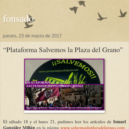
fonsado
jueves, 23 de marzo de 2017
“Plataforma Salvemos la Plaza del Grano”
Ismael
El sábado 18 y el lunes 21, pudimos leer los artículos de
González Millán
en la página
www.salvemoslaplazadelgrano.com,