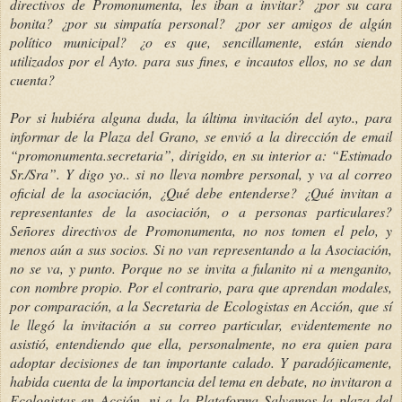
directivos de Promonumenta, les iban a invitar? ¿por su cara
bonita? ¿por su simpatía personal? ¿por ser amigos de algún
político municipal? ¿o es que, sencillamente, están siendo
utilizados por el Ayto. para sus fines, e incautos ellos, no se dan
cuenta?
Por si hubiéra alguna duda, la última invitación del ayto., para
informar de la Plaza del Grano, se envió a la dirección de email
“promonumenta.secretaria”, dirigido, en su interior a: “Estimado
Sr./Sra”. Y digo yo.. si no lleva nombre personal, y va al correo
oficial de la asociación, ¿Qué debe entenderse? ¿Qué invitan a
representantes de la asociación, o a personas particulares?
Señores directivos de Promonumenta, no nos tomen el pelo, y
menos aún a sus socios. Si no van representando a la Asociación,
no se va, y punto. Porque no se invita a fulanito ni a menganito,
con nombre propio. Por el contrario, para que aprendan modales,
por comparación, a la Secretaria de Ecologistas en Acción, que sí
le llegó la invitación a su correo particular, evidentemente no
asistió, entendiendo que ella, personalmente, no era quien para
adoptar decisiones de tan importante calado. Y paradójicamente,
habida cuenta de la importancia del tema en debate, no invitaron a
Ecologistas en Acción, ni a la Plataforma Salvemos la plaza del