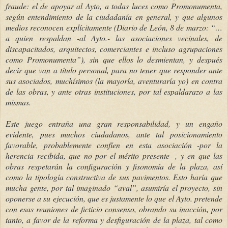
fraude: el de apoyar al Ayto, a todas luces como Promonumenta,
según entendimiento de la ciudadanía en general, y que algunos
medios reconocen explícitamente (Diario de León, 8 de marzo: “…
a quien respaldan -al Ayto.- las asociaciones vecinales, de
discapacitados, arquitectos, comerciantes e incluso agrupaciones
como Promonumenta”), sin que ellos lo desmientan, y después
decir que van a título personal, para no tener que responder ante
sus asociados, muchísimos (la mayoría, aventuraría yo) en contra
de las obras, y ante otras instituciones, por tal espaldarazo a las
mismas.
Este juego entraña una gran responsabilidad, y un engaño
evidente, pues muchos ciudadanos, ante tal posicionamiento
favorable, probablemente confíen en esta asociación -por la
herencia recibida, que no por el mérito presente- , y en que las
obras respetarán la configuración y fisonomía de la plaza, así
como la tipología constructiva de sus pavimentos. Esto haría que
mucha gente, por tal imaginado “aval”, asumiría el proyecto, sin
oponerse a su ejecución, que es justamente lo que el Ayto. pretende
con esas reuniones de ficticio consenso, obrando su inacción, por
tanto, a favor de la reforma y desfiguración de la plaza, tal como