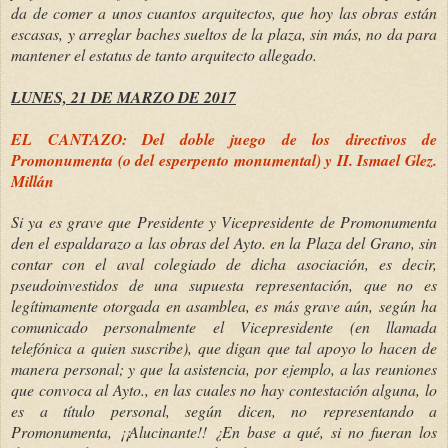
da de comer a unos cuantos arquitectos, que hoy las obras están
escasas, y arreglar baches sueltos de la plaza, sin más, no da para
mantener el estatus de tanto arquitecto allegado.
LUNES, 21 DE MARZO DE 2017
EL CANTAZO: Del doble juego de los directivos de
Promonumenta (o del esperpento monumental) y II. Ismael Glez.
Millán
Si ya es grave que Presidente y Vicepresidente de Promonumenta
den el espaldarazo a las obras del Ayto. en la Plaza del Grano, sin
contar con el aval colegiado de dicha asociación, es decir,
pseudoinvestidos de una supuesta representación, que no es
legítimamente otorgada en asamblea, es más grave aún, según ha
comunicado personalmente el Vicepresidente (en llamada
telefónica a quien suscribe), que digan que tal apoyo lo hacen de
manera personal; y que la asistencia, por ejemplo, a las reuniones
que convoca al Ayto., en las cuales no hay contestación alguna, lo
es a título personal, según dicen, no representando a
Promonumenta, ¡¡Alucinante!! ¿En base a qué, si no fueran los