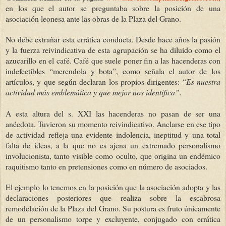
en los que el autor se preguntaba sobre la posición de una
asociación leonesa ante las obras de la Plaza del Grano.
No debe extrañar esta errática conducta. Desde hace años la pasión
y la fuerza reivindicativa de esta agrupación se ha diluido como el
azucarillo en el café. Café que suele poner fin a las hacenderas con
indefectibles “merendola y bota”, como señala el autor de los
artículos, y que según declaran los propios dirigentes: “
Es nuestra
actividad más emblemática y que mejor nos identifica”.
A esta altura del s. XXI las hacenderas no pasan de ser una
anécdota. Tuvieron su momento reivindicativo. Anclarse en ese tipo
de actividad refleja una evidente indolencia, ineptitud y una total
falta de ideas, a la que no es ajena un extremado personalismo
involucionista, tanto visible como oculto, que origina un endémico
raquitismo tanto en pretensiones como en número de asociados.
El ejemplo lo tenemos en la posición que la asociación adopta y las
declaraciones posteriores que realiza sobre la escabrosa
remodelación de la Plaza del Grano. Su postura es fruto únicamente
de un personalismo torpe y excluyente, conjugado con errática