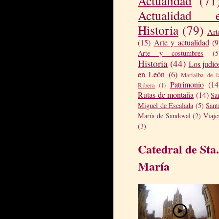
Actualidad
(71
Actualidad 
Historia
(79)
Art
(15)
Arte y actualidad
(9
Arte y costumbres
(5
Historia
(44)
Los judío
en León
(6)
Marialba de l
Patrimonio
(14
Ribera
(1)
Rutas de montaña
(14)
Sa
Miguel de Escalada
(5)
Sant
María de Sandoval
(2)
Viaje
(3)
Catedral de Sta.
María