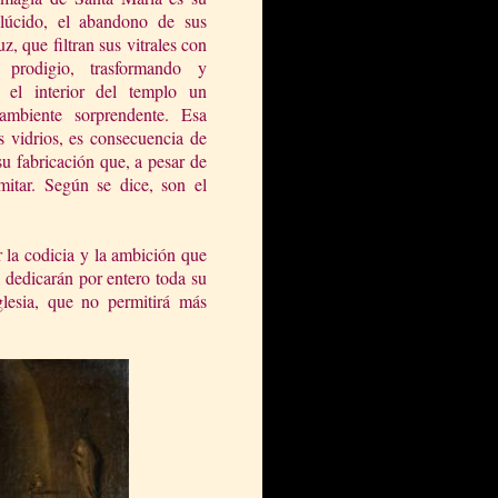
slúcido, el abandono de sus
z, que filtran sus vitrales con
o prodigio, trasformando y
 el interior del templo un
ambiente sorprendente. Esa
s vidrios, es consecuencia de
su fabricación que, a pesar de
mitar. Según se dice, son el
r la codicia y la ambición que
s dedicarán por entero toda su
glesia
, que no permitirá más