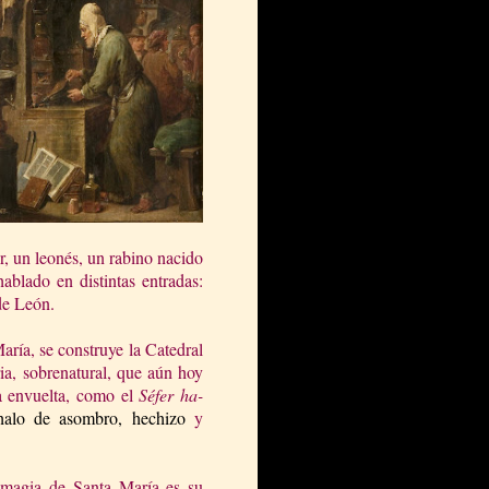
r, un leonés, un rabino nacido
blado en distintas entradas:
de León.
María, se construye
la Catedral
ia, sobrenatural, que aún hoy
a envuelta, como el
Séfer ha-
halo de asombro, hechizo
y
 magia de Santa María es su