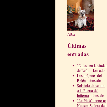
Alba
Últimas
entradas
"Nifas" en la ciuda
de León
- fonsado
Los orígenes del
Belén
- fonsado
Solsticio de verano
o la Puerta del
Infierno
- fonsado
"La Pietà" leonesa:
Nuestra Señora del