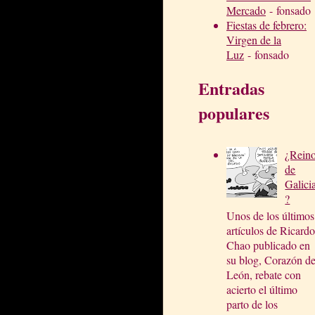
Mercado
- fonsado
Fiestas de febrero:
Virgen de la
Luz
- fonsado
Entradas
populares
¿Rein
de
Galici
?
Unos de los últimos
artículos de Ricardo
Chao publicado en
su blog, Corazón d
León, rebate con
acierto el último
parto de los