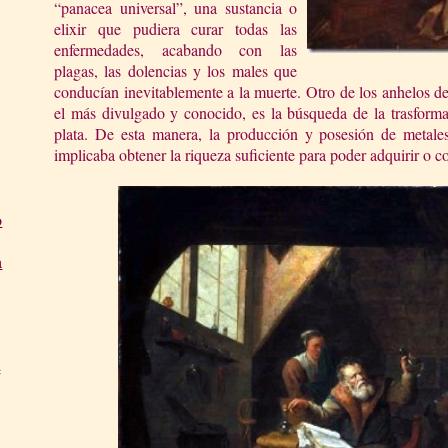
“panacea universal”, una sustancia o
elixir que pudiera curar todas las
enfermedades, acabando con las
plagas, las dolencias y los males que
conducían inevitablemente a la muerte. Otro de los anhelos de
el más divulgado y conocido, es la búsqueda de la trasforma
plata. De esta manera, la producción y posesión de metales
implicaba obtener la riqueza suficiente para poder adquirir o c
o
a
e