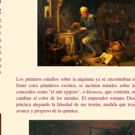
)
e
e
)
)
s
a
)
n
a
s
Los primeros estudios sobre la alquimia ya se encontraban en
Entre estos primitivos escritos, se incluían tratados sobre l
conocidos como "el arte egipcio", o
khemeia,
que contenía, e
cambiar el color de los metales. El emperador romano Diocl
práctica alegando la falsedad de sus teorías, medida que res
avance y progreso de la química.