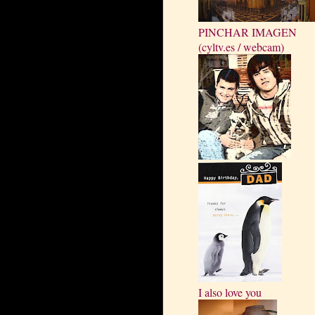
PINCHAR IMAGEN
(cyltv.es / webcam)
I also love you