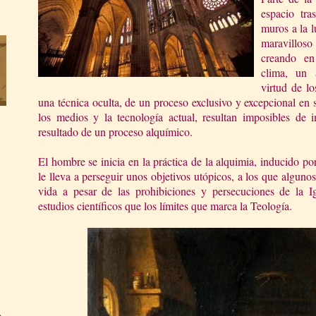
espacio tra
muros a la lu
maravillos
creando en
clima, un 
virtud de lo
una técnica oculta, de un proceso exclusivo y excepcional en 
los medios y la tecnología actual, resultan imposibles de i
resultado de un proceso alquímico.
El hombre se inicia en la práctica de la alquimia, inducido po
le lleva a perseguir unos objetivos utópicos, a los que alguno
vida a pesar de las prohibiciones y persecuciones de
la I
estudios científicos que los límites que marca
la Teología.