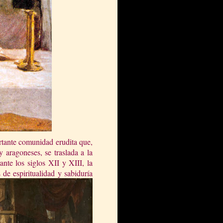
ortante comunidad erudita que,
y aragoneses, se traslada a la
nte los siglos XII y XIII, la
de espiritualidad y sabiduría