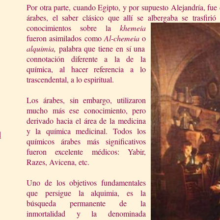
Por otra parte, cuando Egipto, y por supuesto Alejandría, fue
árabes, el saber clásico que allí se albergaba se trasfiri
conocimientos sobre la
khemeia
fueron asimilados como
Al-chemeia
o
a
lquimia,
palabra que tiene en sí una
connotación diferente a la de la
química, al hacer referencia a lo
trascendental, a lo espiritual.
Los árabes, sin embargo, utilizaron
mucho más ese conocimiento, pero
derivado hacia el área de la medicina
y la química medicinal. Todos los
d
químicos árabes más significativos
fueron excelente médicos: Yabir,
Razes, Avicena, etc.
Uno de los objetivos fundamentales
que persigue la alquimia, es la
búsqueda permanente de la
inmortalidad y la denominada