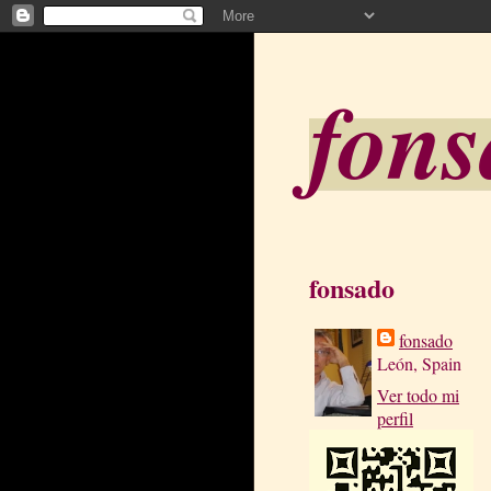
fon
fonsado
fonsado
León, Spain
Ver todo mi
perfil