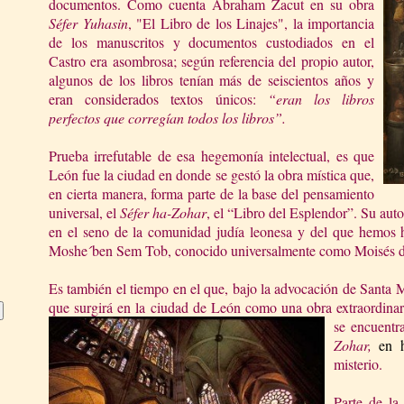
documentos. Como cuenta Abraham Zacut en su obra
Séfer Yuhasin
, "El Libro de los Linajes", la importancia
de los manuscritos y documentos custodiados en el
Castro era asombrosa; según referencia del propio autor,
algunos de los libros tenían más de seiscientos años y
eran considerados textos únicos:
“eran los libros
perfectos que corregían todos los libros”.
Prueba irrefutable de esa hegemonía intelectual, es que
León fue la ciudad en donde se gestó la obra mística que,
en cierta manera, forma parte de la base del pensamiento
universal, el
Séfer ha-Zohar
, el “Libro del Esplendor”. Su auto
en el seno de la comunidad judía leonesa y del que hemos ha
Moshe´ben Sem Tob, conocido universalmente como Moisés 
Es también el tiempo en el que, bajo la advocación de Santa 
que surgirá en la ciudad de León como una obra extraordinar
se encuentr
Zohar,
en 
misterio.
Parte de la