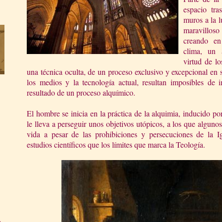
espacio tra
muros a la lu
maravillos
creando en
clima, un 
virtud de lo
una técnica oculta, de un proceso exclusivo y excepcional en 
los medios y la tecnología actual, resultan imposibles de i
resultado de un proceso alquímico.
El hombre se inicia en la práctica de la alquimia, inducido po
le lleva a perseguir unos objetivos utópicos, a los que alguno
vida a pesar de las prohibiciones y persecuciones de
la I
estudios científicos que los límites que marca
la Teología.