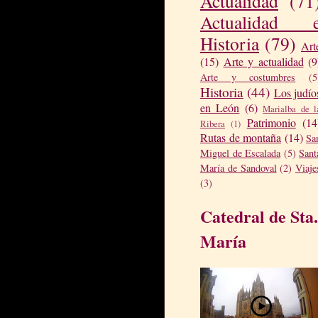
Actualidad
(71
Actualidad 
Historia
(79)
Art
(15)
Arte y actualidad
(9
Arte y costumbres
(5
Historia
(44)
Los judío
en León
(6)
Marialba de l
Patrimonio
(14
Ribera
(1)
Rutas de montaña
(14)
Sa
Miguel de Escalada
(5)
Sant
María de Sandoval
(2)
Viaje
(3)
Catedral de Sta.
María