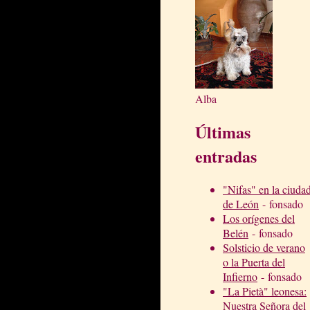
Alba
Últimas
entradas
"Nifas" en la ciuda
de León
- fonsado
Los orígenes del
Belén
- fonsado
Solsticio de verano
o la Puerta del
Infierno
- fonsado
"La Pietà" leonesa:
Nuestra Señora del