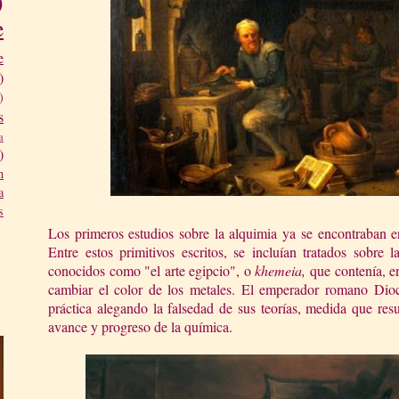
)
e
e
)
)
s
a
)
n
a
s
Los primeros estudios sobre la alquimia ya se encontraban en
Entre estos primitivos escritos, se incluían tratados sobre l
conocidos como "el arte egipcio", o
khemeia,
que contenía, e
cambiar el color de los metales. El emperador romano Diocl
práctica alegando la falsedad de sus teorías, medida que res
avance y progreso de la química.