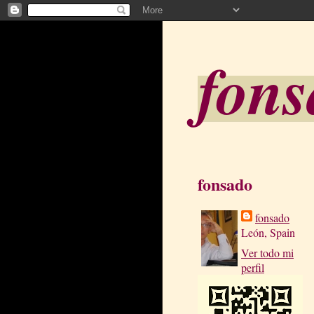
fon
fonsado
fonsado
León, Spain
Ver todo mi
perfil