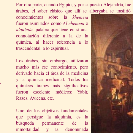
Por otra parte, cuando Egipto, y por supuesto Alejandría, fue
árabes, el saber clásico que allí se albergaba se trasfiri
conocimientos sobre la
khemeia
fueron asimilados como
Al-chemeia
o
a
lquimia,
palabra que tiene en sí una
connotación diferente a la de la
química, al hacer referencia a lo
trascendental, a lo espiritual.
Los árabes, sin embargo, utilizaron
mucho más ese conocimiento, pero
derivado hacia el área de la medicina
y la química medicinal. Todos los
d
químicos árabes más significativos
fueron excelente médicos: Yabir,
Razes, Avicena, etc.
Uno de los objetivos fundamentales
que persigue la alquimia, es la
búsqueda permanente de la
inmortalidad y la denominada