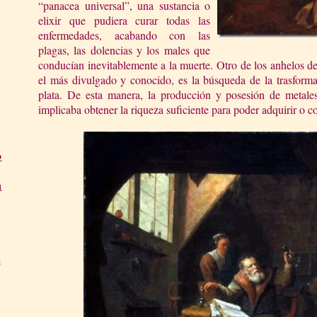
“panacea universal”, una sustancia o
elixir que pudiera curar todas las
enfermedades, acabando con las
plagas, las dolencias y los males que
conducían inevitablemente a la muerte. Otro de los anhelos de
el más divulgado y conocido, es la búsqueda de la trasforma
plata. De esta manera, la producción y posesión de metales
implicaba obtener la riqueza suficiente para poder adquirir o c
o
a
e