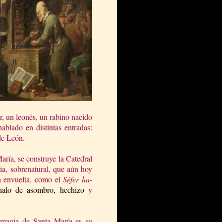
r, un leonés, un rabino nacido
blado en distintas entradas:
de León.
María, se construye
la Catedral
ia, sobrenatural, que aún hoy
a envuelta, como el
Séfer ha-
halo de asombro, hechizo
y
 magia de Santa María es su