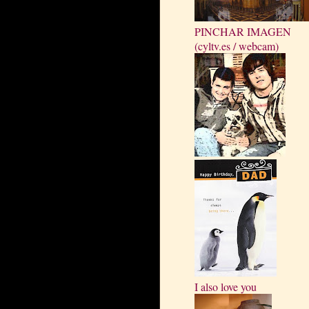
PINCHAR IMAGEN
(cyltv.es / webcam)
I also love you