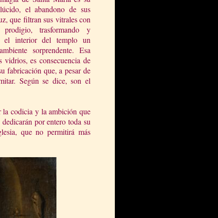
slúcido, el abandono de sus
z, que filtran sus vitrales con
o prodigio, trasformando y
 el interior del templo un
ambiente sorprendente. Esa
s vidrios, es consecuencia de
su fabricación que, a pesar de
mitar. Según se dice, son el
r la codicia y la ambición que
s dedicarán por entero toda su
glesia
, que no permitirá más