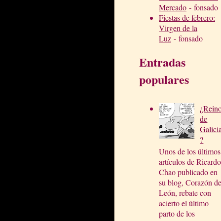
Mercado
- fonsado
Fiestas de febrero:
Virgen de la
Luz
- fonsado
Entradas
populares
¿Rein
de
Galici
?
Unos de los últimos
artículos de Ricardo
Chao publicado en
su blog, Corazón d
León, rebate con
acierto el último
parto de los