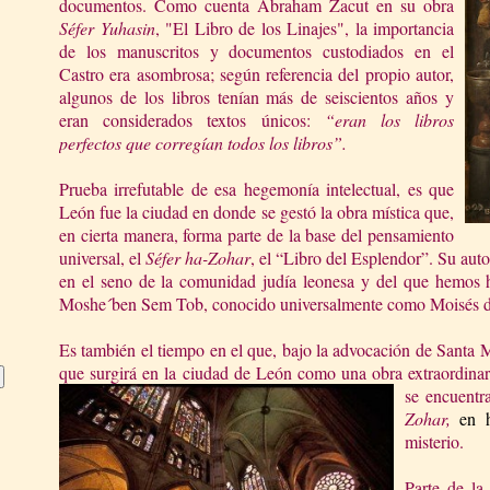
documentos. Como cuenta Abraham Zacut en su obra
Séfer Yuhasin
, "El Libro de los Linajes", la importancia
de los manuscritos y documentos custodiados en el
Castro era asombrosa; según referencia del propio autor,
algunos de los libros tenían más de seiscientos años y
eran considerados textos únicos:
“eran los libros
perfectos que corregían todos los libros”.
Prueba irrefutable de esa hegemonía intelectual, es que
León fue la ciudad en donde se gestó la obra mística que,
en cierta manera, forma parte de la base del pensamiento
universal, el
Séfer ha-Zohar
, el “Libro del Esplendor”. Su auto
en el seno de la comunidad judía leonesa y del que hemos ha
Moshe´ben Sem Tob, conocido universalmente como Moisés 
Es también el tiempo en el que, bajo la advocación de Santa 
que surgirá en la ciudad de León como una obra extraordinar
se encuentr
Zohar,
en 
misterio.
Parte de la