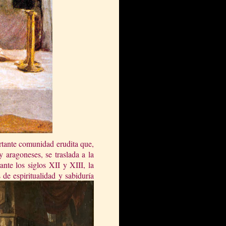
ortante comunidad erudita que,
y aragoneses, se traslada a la
nte los siglos XII y XIII, la
de espiritualidad y sabiduría