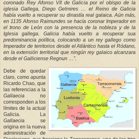
coronado Rey Afonso VII de Galicia por el obispo de la
iglesia Gallega, Diego Gelmires … el Reino de Galicia
había vuelto a recuperar su dinastía real
galaica. Aún más,
en 1135 Afonso Raimundes se
hacía coronar Imperador e
n
el trono de León con la presencia de la nob
leza y de
la
Iglesia
gallega. Galicia había vuelto a recuperar sua
predominancia política, colocando a un rey gallego como
Imperador de territorios desde el Atlántico hasta el Ródano,
en la extensió
n territorial que ningún re
y galaico alcanzara
desde el Galliciense Regnun …”.
Debe de quedar
claro, como apunta
Ricardo Chao, que
las referencias a
la
Ga
llaecia
no
corresponden a los
límites de la actual
Galicia.
La
Gallaecia
se
origina en la nueva
administración de