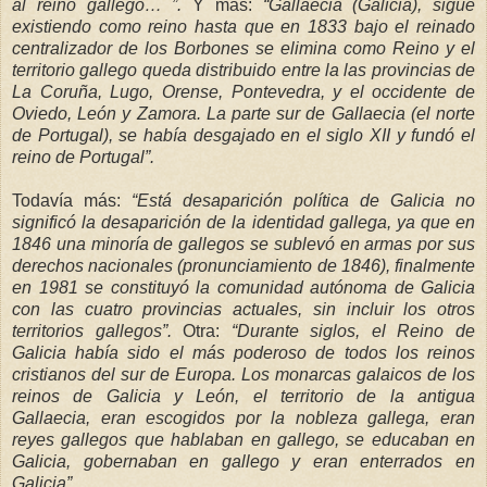
al
reino gallego… ”.
Y más:
“Gallaecia (Galicia), sigue
existiendo como reino hasta que en 1833 bajo el reinado
centralizador de los Borbones se elimina como Reino y
el
territorio gallego queda distribuido entre la las provincias de
La
Coruña
, Lugo, Orense, Pontevedra, y el occidente de
Oviedo, León y Zamora. La parte sur de Gallaecia (el norte
de
Portugal), se había desgajado en el siglo XII y fundó el
reino de Portugal”.
Todavía más:
“Está desaparición política de Galicia no
significó la desaparición de la identidad gallega, ya que en
1846 una minoría de gallegos se sublevó en armas por
sus
derechos nacionales (pronunciamiento de 1846), finalmente
en 1981 se constituyó la comunidad autónoma de Galicia
con las cuatro provincias actuales, sin incluir los otros
territorios gallegos”.
Otra:
“Durante siglos, el Reino de
Galicia había sido el más poderoso de todos los reinos
cristianos del sur de Europa. Los monarcas galaicos de los
reinos de Galicia y León, el territorio de la antigua
Gallaecia, eran escogidos por la nobleza gallega, eran
reyes gallegos que hablaban en gallego, se educaban en
Galicia, gobernaban en gallego
y eran enterrados en
Galicia”.