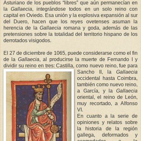
Asturiano de los pueblos “libres” que aún permanecían en
la
Gallaecia
, integrándose todos en un solo reino con
capital en Oviedo. Esa unión y la explosiva expansión al sur
del Duero, hacen que los reyes ovetenses asuman la
herencia de
la
Gallaecia
romana y goda, además de las
pretensiones sobre la totalidad del territorio hispano de los
derrotados visigodos.
El 27 de diciembre de 1065, puede considerarse como el fin
de
la
Gallaecia
, al producirse la muerte de Fernando I y
dividir su reino en tres: Castilla, como nuevo reino, fue para
Sancho II,
la
Gallaecia
occidental hasta Coimbra,
también como nuevo reino,
a García, y
la
Gallaecia
oriental, el reino de León,
muy recortado, a Alfonso
VI.
En cuanto a la serie de
opiniones y relatos sobre
la historia de la región
gallega, deformados y