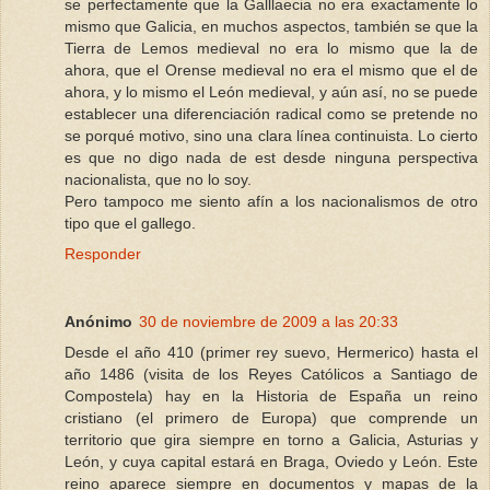
se perfectamente que la Galllaecia no era exactamente lo
mismo que Galicia, en muchos aspectos, también se que la
Tierra de Lemos medieval no era lo mismo que la de
ahora, que el Orense medieval no era el mismo que el de
ahora, y lo mismo el León medieval, y aún así, no se puede
establecer una diferenciación radical como se pretende no
se porqué motivo, sino una clara línea continuista. Lo cierto
es que no digo nada de est desde ninguna perspectiva
nacionalista, que no lo soy.
Pero tampoco me siento afín a los nacionalismos de otro
tipo que el gallego.
Responder
Anónimo
30 de noviembre de 2009 a las 20:33
Desde el año 410 (primer rey suevo, Hermerico) hasta el
año 1486 (visita de los Reyes Católicos a Santiago de
Compostela) hay en la Historia de España un reino
cristiano (el primero de Europa) que comprende un
territorio que gira siempre en torno a Galicia, Asturias y
León, y cuya capital estará en Braga, Oviedo y León. Este
reino aparece siempre en documentos y mapas de la