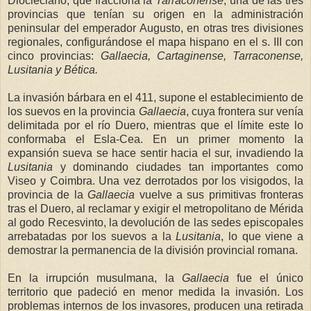
Diocleciano, que fracciona
la
Tarraconense
, una de las tres
provincias que tenían su origen en la administración
peninsular del emperador Augusto, en otras tres divisiones
regionales, configurándose el mapa hispano en el s. III con
cinco provincias:
Gallaecia, Cartaginense, Tarraconense,
Lusita
nia y Bética.
La invasión bárbara en el 411, supone el establecimiento de
los suevos en la provincia
Gallaecia
, cuya frontera sur venía
delimitada por el río Duero, mientras que el límite este lo
conformaba el Esla-Cea. En un primer momento la
expansión sueva se hace sentir hacia el sur, invadiendo
la
Lusitania
y dominando ciudades tan importantes como
Viseo y Coimbra. Una vez derrotados por los visigodos, la
provincia de
la
Gallaecia
vuelve a sus primitivas fronteras
tras el Duero, al reclamar y exigir el metropolitano de Mérida
al godo Recesvinto, la devolución de las sedes episcopales
arrebatadas por los suevos a
la
Lusitania
, lo que viene a
demostrar la permanencia de la división provincial romana.
En la irrupción musulmana,
la
Gallaecia
fue el único
territorio que padeció en menor medida la invasión. Los
problemas internos de los invasores, producen una retirada