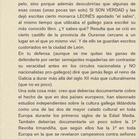
pelo, sino porque además descubrirías que algunas de
esas cosas (unas pocas tan solo) SI SON VERDAD y las
dejó escritas cierto monarca LEONÉS apodado "el sabio",
al mismo tiempo que utilizaba el gallego para escribir su
más conocido libro. ¿Y sabes qué? Resulta que se crió en
cierto castillo de la provincia de Ourense cercano a un
lugar en el que yo mismo viví. Y de ello se guardan escritos
custoriados en la ciudad de León.
En tu defensa (aunque se me quitan las ganas de
defenderte por verter semejantes majaderías sin contrastar
su veracidad antes en los circulos nacionalista y NO
nacionalistas pro-gallegos) diré que jamás llego el reino de
Galicia a durar más allá del siglo XII más que culturalmente
(que no es poco).
Una sola cosa más: creo que deberías documentarte cobre
el hecho de que en dos países europeos, han elavorado
estudios independientes sobre la cultura gallega tildándola
como una de las dos de mayor calado cultural en toda
Europa durante los primeros siglos de la Edad Media.
También deberías documentarte un poco sobre la 1ª
Revolta Irmandiña, que según ellos fue la 1º en toda
Europa en la que se revelaron campesinos contra señores