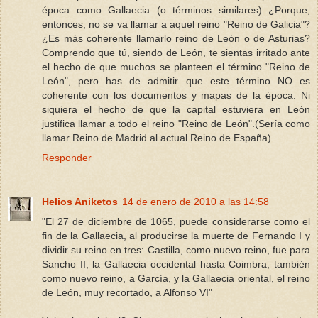
época como Gallaecia (o términos similares) ¿Porque,
entonces, no se va llamar a aquel reino "Reino de Galicia"?
¿Es más coherente llamarlo reino de León o de Asturias?
Comprendo que tú, siendo de León, te sientas irritado ante
el hecho de que muchos se planteen el término "Reino de
León", pero has de admitir que este término NO es
coherente con los documentos y mapas de la época. Ni
siquiera el hecho de que la capital estuviera en León
justifica llamar a todo el reino "Reino de León".(Sería como
llamar Reino de Madrid al actual Reino de España)
Responder
Helios Aniketos
14 de enero de 2010 a las 14:58
"El 27 de diciembre de 1065, puede considerarse como el
fin de la Gallaecia, al producirse la muerte de Fernando I y
dividir su reino en tres: Castilla, como nuevo reino, fue para
Sancho II, la Gallaecia occidental hasta Coimbra, también
como nuevo reino, a García, y la Gallaecia oriental, el reino
de León, muy recortado, a Alfonso VI"