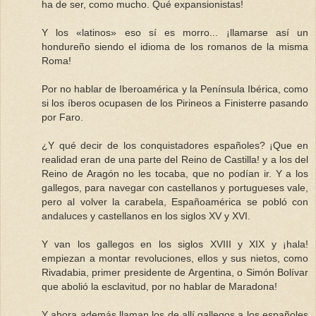
ha de ser, como mucho. Qué expansionistas!
Y los «latinos» eso sí es morro... ¡llamarse así un
hondureño siendo el idioma de los romanos de la misma
Roma!
Por no hablar de Iberoamérica y la Península Ibérica, como
si los íberos ocupasen de los Pirineos a Finisterre pasando
por Faro.
¿Y qué decir de los conquistadores españoles? ¡Que en
realidad eran de una parte del Reino de Castilla! y a los del
Reino de Aragón no les tocaba, que no podían ir. Y a los
gallegos, para navegar con castellanos y portugueses vale,
pero al volver la carabela, Españoamérica se pobló con
andaluces y castellanos en los siglos XV y XVI.
Y van los gallegos en los siglos XVIII y XIX y ¡hala!
empiezan a montar revoluciones, ellos y sus nietos, como
Rivadabia, primer presidente de Argentina, o Simón Bolívar
que abolió la esclavitud, por no hablar de Maradona!
Y ahora además llaman los de allí gallegos a los españoles