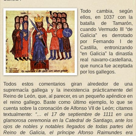
Todo cambia, según
ellos, en 1037 con la
batalla de Tamarón,
cuando Vermudo III “de
Galicia” es derrotado
por Fernando I de
Castilla, entronizando
“en Galicia” la dinastía
real navarro-castellana,
que nunca fue aceptada
por los gallegos.
Todos estos comentarios giran alrededor de una
supremacía gallega y la inexistencia prácticamente del
Reino de León, que, al parecer, es un pequeño apéndice en
el reino gallego. Baste como último ejemplo, lo que se
cuenta sobre la coronación de Alfonso VII de León; citamos
textualmente:
“… el 17 de septiembre de 1111 en una
glamorosa ceremonia en
la Catedral
de Santia
go, ante los
oj
os de nobles y notables lle
gados de todas partes del
Reino de Galicia, el príncipe Afonso Raimundes era