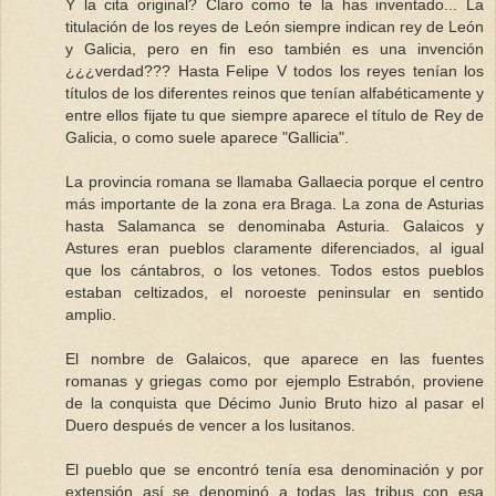
Y la cita original? Claro como te la has inventado... La
titulación de los reyes de León siempre indican rey de León
y Galicia, pero en fin eso también es una invención
¿¿¿verdad??? Hasta Felipe V todos los reyes tenían los
títulos de los diferentes reinos que tenían alfabéticamente y
entre ellos fijate tu que siempre aparece el título de Rey de
Galicia, o como suele aparece "Gallicia".
La provincia romana se llamaba Gallaecia porque el centro
más importante de la zona era Braga. La zona de Asturias
hasta Salamanca se denominaba Asturia. Galaicos y
Astures eran pueblos claramente diferenciados, al igual
que los cántabros, o los vetones. Todos estos pueblos
estaban celtizados, el noroeste peninsular en sentido
amplio.
El nombre de Galaicos, que aparece en las fuentes
romanas y griegas como por ejemplo Estrabón, proviene
de la conquista que Décimo Junio Bruto hizo al pasar el
Duero después de vencer a los lusitanos.
El pueblo que se encontró tenía esa denominación y por
extensión así se denominó a todas las tribus con esa