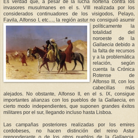
Es verdad que, a pesar de la lucha norteña contra los
invasores musulmanes en el s. VIII realizada por los
considerados continuadores de los visigodos, Pelayo,
Favila, Alfonso I, etc…, la región astur no consiguió
asumir
políticamente la
totalidad del
noroeste de
la
Gallaecia
debido a
la falta de recursos
y a la problemática
relación, según
cuenta
la Crónica
Rotense
de
Alfonso III, con los
cabecillas más
alejados. No obstante, Alfonso II, en el s. IX, consigue
importantes alianzas con los pueblos de
la
Gallaecia
,
en
cierto modo independientes, que suponen grandes éxitos
militares por el sur, llegando incluso hasta Lisboa.
Las campañas posteriores realizadas por los emires
cordobeses, no hacen distinción del reino Astur
preponderante o de los otros pueblos de
la
Gallaeci
a
,