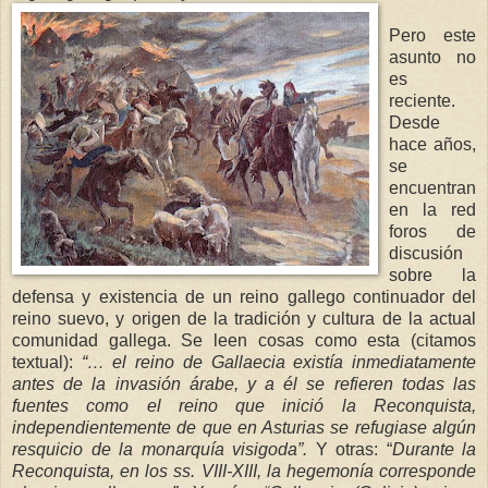
Pero este
asunto no
es
reciente.
Desde
hace años,
se
encuentran
en la red
foros de
discusión
sobre la
defensa y existencia de un reino gallego continuador del
reino suevo, y origen de la tradición y cultura de la actual
comunidad gallega. Se leen cosas como esta (citamos
textual):
“… el reino de Gallaec
ia existía
inmediatamente
antes de la invasión árabe, y a él se refieren todas las
fuentes c
omo el reino que inició
la Reconquista
,
independientemente de que en Asturias se refugiase algún
resquicio de la monarquía visigoda”.
Y otras: “
Durante
la
Reconquista
, en los ss. VIII-XIII, la hege
monía corresponde