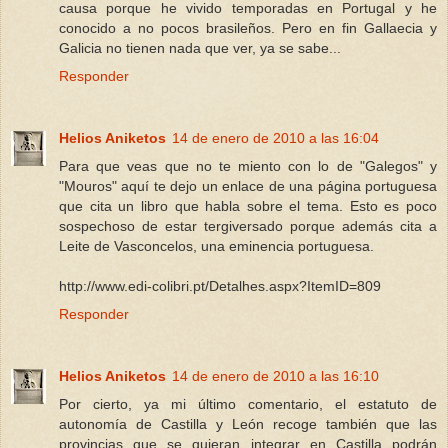
causa porque he vivido temporadas en Portugal y he
conocido a no pocos brasileños. Pero en fin Gallaecia y
Galicia no tienen nada que ver, ya se sabe...
Responder
Helios Aniketos
14 de enero de 2010 a las 16:04
Para que veas que no te miento con lo de "Galegos" y
"Mouros" aquí te dejo un enlace de una página portuguesa
que cita un libro que habla sobre el tema. Esto es poco
sospechoso de estar tergiversado porque además cita a
Leite de Vasconcelos, una eminencia portuguesa.
http://www.edi-colibri.pt/Detalhes.aspx?ItemID=809
Responder
Helios Aniketos
14 de enero de 2010 a las 16:10
Por cierto, ya mi último comentario, el estatuto de
autonomía de Castilla y León recoge también que las
provincias que se quieran integrar en Castilla podrán