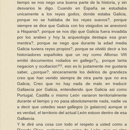
tiempo se nos nego una buena parte de la historia, y sin
desvarios le digo. Cuando en España se estudiaba
unicamente a los reyes godos, donde estaba Galicia,
porque no se hablaba de los reyes suevos?, porque
siempre se dice que Galicia con los visigodos se anexionó
a Hispania?, porque se nos dijo que Galicia fuera invadida
por los arabes y hoy la arqueologia destapa esa gran
mentira?, porque se nego que durante la edad media
Galicia tuviera reyes propios?, porque se olvidó decir a los
historiadores españoles que un rey como Alfonso VIII
emitió documentos rodados en gallego?¿, porque tanta
negacion y ocultacion??, eso es lo justamente me gustaria
saber, ¿porque?, sinceramente los delirios de grandeza
creo que han venido siempre de otra parte que no era
Galicia, Creo que no hay nada de malo en traducir
Gallaecia por Galicia, entendiendo que Galicia asi como
Portugal, Castilla o mismo León variaron territorialmente
durante el tiempo y no pasa absolutamente nada, nadie va
a decir que ustedes sean gallegos (o galaicos) aunque si
es verdad, el territorio del actual León estuvo dentro de esa
Gallaecia.
Y le diré una cosa con todo el respeto a usted como a
Ricardo Chao, reclamen su reino de León, que es algo