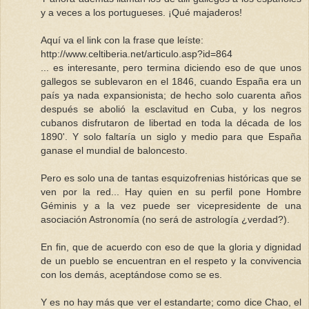
y a veces a los portugueses. ¡Qué majaderos!
Aquí va el link con la frase que leíste:
http://www.celtiberia.net/articulo.asp?id=864
... es interesante, pero termina diciendo eso de que unos
gallegos se sublevaron en el 1846, cuando España era un
país ya nada expansionista; de hecho solo cuarenta años
después se abolió la esclavitud en Cuba, y los negros
cubanos disfrutaron de libertad en toda la década de los
1890'. Y solo faltaría un siglo y medio para que España
ganase el mundial de baloncesto.
Pero es solo una de tantas esquizofrenias históricas que se
ven por la red... Hay quien en su perfil pone Hombre
Géminis y a la vez puede ser vicepresidente de una
asociación Astronomía (no será de astrología ¿verdad?).
En fin, que de acuerdo con eso de que la gloria y dignidad
de un pueblo se encuentran en el respeto y la convivencia
con los demás, aceptándose como se es.
Y es no hay más que ver el estandarte; como dice Chao, el