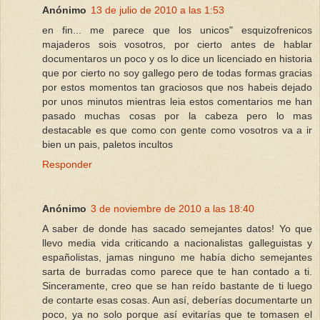
Anónimo
13 de julio de 2010 a las 1:53
en fin... me parece que los unicos" esquizofrenicos
majaderos sois vosotros, por cierto antes de hablar
documentaros un poco y os lo dice un licenciado en historia
que por cierto no soy gallego pero de todas formas gracias
por estos momentos tan graciosos que nos habeis dejado
por unos minutos mientras leia estos comentarios me han
pasado muchas cosas por la cabeza pero lo mas
destacable es que como con gente como vosotros va a ir
bien un pais, paletos incultos
Responder
Anónimo
3 de noviembre de 2010 a las 18:40
A saber de donde has sacado semejantes datos! Yo que
llevo media vida criticando a nacionalistas galleguistas y
españolistas, jamas ninguno me había dicho semejantes
sarta de burradas como parece que te han contado a ti.
Sinceramente, creo que se han reído bastante de ti luego
de contarte esas cosas. Aun así, deberías documentarte un
poco, ya no solo porque así evitarías que te tomasen el