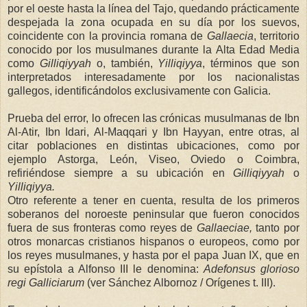
por el oeste hasta la línea del Tajo, quedando prácticamente
despejada la zona ocupada en su día por los suevos,
coincidente con la provincia romana de
Gallaecia
, territorio
conocido por los musulmanes durante
la Alta Edad
Media
como
Gilliqiyyah
o, también,
Yilliqiyya
, términos que son
interpretados interesadamente por los nacionalistas
gallegos, identificándolos exclusivamente con Galicia.
Prueba del error, lo ofrecen las crónicas musulmanas de Ibn
Al-Atir, Ibn Idari, Al-Maqqari y Ibn Hayyan, entre otras, al
citar poblaciones en distintas ubicaciones, como por
ejemplo Astorga, León, Viseo, Oviedo o Coimbra,
refiriéndose siempre a su ubicación en
Gilliqiyyah
o
Yilliqiyya.
Otro referente a tener en cuenta, resulta de los primeros
soberanos del noroeste peninsular que fueron conocidos
fuera de sus fronteras como reyes de
Gallaeciae,
tanto por
otros monarcas cristianos hispanos o europeos, como por
los reyes musulmanes, y hasta por el papa Juan IX, que en
su epístola a Alfonso III le denomina:
Adefonsus glorioso
regi
Galliciarum
(ver Sánchez Albornoz / Orígenes t. III).