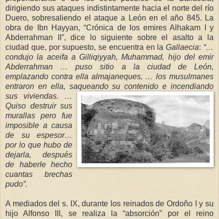
dirigiendo sus ataques indistintamente hacia el norte del río
Duero, sobresaliendo el ataque a León en el año 845. La
obra de Ibn Hayyan, “Crónica de los emires Alhakam I y
Abderrahman II”, dice lo siguiente sobre el asalto a la
ciudad que, por supuesto, se encuentra en
l
a
Gallaecia
:
“…
c
onduj
o la aceifa a Gilliqiyyah
, Muhammad, hijo del emir
Abderrahman … puso sitio a la ciudad de León,
emplazando contra ella almajaneques, … los
mu
sulmanes
entraron en ella, saqueando su contenido e incendiando
sus v
iviendas. …
Quiso destruir sus
murallas pero fue
imposible a causa
de su espesor…
por lo que hubo de
dejarla, después
de haberle hecho
cuantas brechas
pudo”.
A mediados del s. IX, durante los reinados de Ordoño I y su
hijo Alfonso III, se realiza la “absorción” por el reino