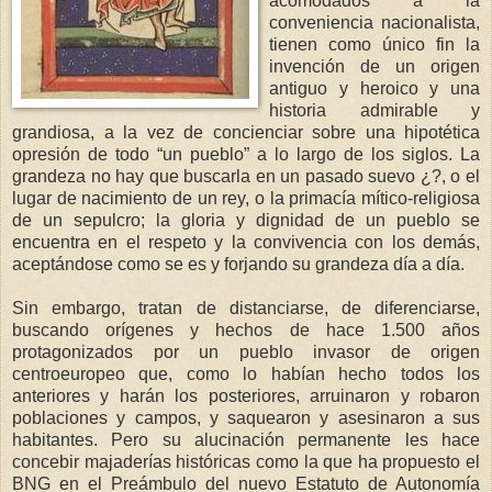
acomodados a la
conveniencia nacionalista,
tienen como único fin la
invención de un origen
antiguo y heroico y una
historia admirable y
grandiosa, a la vez de concienciar sobre una hipotética
opresión de todo “un pueblo” a lo largo de los siglos. La
grandeza no hay que buscarla en un pasado suevo ¿?, o el
lugar de nacimiento de un rey, o la primacía mítico-religiosa
de un sepulcro; la gloria y dignidad de un pueblo se
encuentra en el respeto y la convivencia con los demás,
aceptándose como se es y forjando su grandeza día a día.
Sin embargo, tratan de distanciarse, de diferenciarse,
buscando orígenes y hechos de hace 1.500 años
protagonizados por un pueblo invasor de origen
centroeuropeo que, como lo habían hecho todos los
anteriores y harán los posteriores, arruinaron y robaron
poblaciones y campos, y saquearon y asesinaron a sus
habitantes. Pero su alucinación permanente les hace
concebir majaderías históricas como la que ha propuesto el
BNG en el Preámbulo del nuevo Estatuto de Autonomía