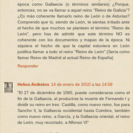
época como Gallaecia (o términos similares) ¿Porque,
entonces, no se va llamar a aquel reino "Reino de Galicia"?
¿Es más coherente llamarlo reino de León o de Asturias?
Comprendo que tú, siendo de León, te sientas irritado ante
el hecho de que muchos se planteen el término "Reino de
León", pero has de admitir que este término NO es
coherente con los documentos y mapas de la época. Ni
siquiera el hecho de que la capital estuviera en León
justifica llamar a todo el reino "Reino de León".(Sería como
llamar Reino de Madrid al actual Reino de España)
Responder
Helios Aniketos
14 de enero de 2010 a las 14:58
"El 27 de diciembre de 1065, puede considerarse como el
fin de la Gallaecia, al producirse la muerte de Fernando I y
dividir su reino en tres: Castilla, como nuevo reino, fue para
Sancho II, la Gallaecia occidental hasta Coimbra, también
como nuevo reino, a García, y la Gallaecia oriental, el reino
de León, muy recortado, a Alfonso VI"