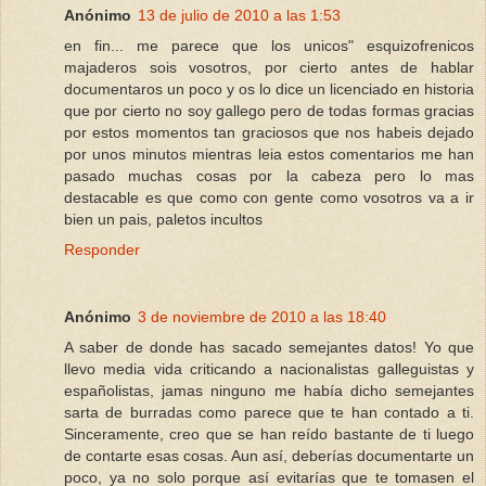
Anónimo
13 de julio de 2010 a las 1:53
en fin... me parece que los unicos" esquizofrenicos
majaderos sois vosotros, por cierto antes de hablar
documentaros un poco y os lo dice un licenciado en historia
que por cierto no soy gallego pero de todas formas gracias
por estos momentos tan graciosos que nos habeis dejado
por unos minutos mientras leia estos comentarios me han
pasado muchas cosas por la cabeza pero lo mas
destacable es que como con gente como vosotros va a ir
bien un pais, paletos incultos
Responder
Anónimo
3 de noviembre de 2010 a las 18:40
A saber de donde has sacado semejantes datos! Yo que
llevo media vida criticando a nacionalistas galleguistas y
españolistas, jamas ninguno me había dicho semejantes
sarta de burradas como parece que te han contado a ti.
Sinceramente, creo que se han reído bastante de ti luego
de contarte esas cosas. Aun así, deberías documentarte un
poco, ya no solo porque así evitarías que te tomasen el