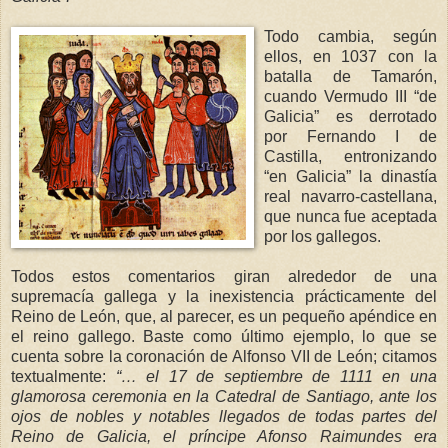
Todo cambia, según
ellos, en 1037 con la
batalla de Tamarón,
cuando Vermudo III “de
Galicia” es derrotado
por Fernando I de
Castilla, entronizando
“en Galicia” la dinastía
real navarro-castellana,
que nunca fue aceptada
por los gallegos.
Todos estos comentarios giran alrededor de una
supremacía gallega y la inexistencia prácticamente del
Reino de León, que, al parecer, es un pequeño apéndice en
el reino gallego. Baste como último ejemplo, lo que se
cuenta sobre la coronación de Alfonso VII de León; citamos
textualmente:
“… el 17 de septiembre de 1111 en una
glamorosa ceremonia en
la Catedral
de Santia
go, ante los
oj
os de nobles y notables lle
gados de todas partes del
Reino de Galicia, el príncipe Afonso Raimundes era