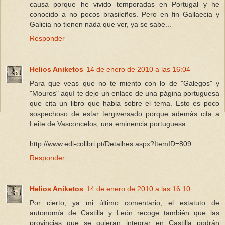
causa porque he vivido temporadas en Portugal y he
conocido a no pocos brasileños. Pero en fin Gallaecia y
Galicia no tienen nada que ver, ya se sabe...
Responder
Helios Aniketos
14 de enero de 2010 a las 16:04
Para que veas que no te miento con lo de "Galegos" y
"Mouros" aquí te dejo un enlace de una página portuguesa
que cita un libro que habla sobre el tema. Esto es poco
sospechoso de estar tergiversado porque además cita a
Leite de Vasconcelos, una eminencia portuguesa.
http://www.edi-colibri.pt/Detalhes.aspx?ItemID=809
Responder
Helios Aniketos
14 de enero de 2010 a las 16:10
Por cierto, ya mi último comentario, el estatuto de
autonomía de Castilla y León recoge también que las
provincias que se quieran integrar en Castilla podrán