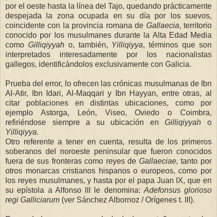
por el oeste hasta la línea del Tajo, quedando prácticamente
despejada la zona ocupada en su día por los suevos,
coincidente con la provincia romana de
Gallaecia
, territorio
conocido por los musulmanes durante
la Alta Edad
Media
como
Gilliqiyyah
o, también,
Yilliqiyya
, términos que son
interpretados interesadamente por los nacionalistas
gallegos, identificándolos exclusivamente con Galicia.
Prueba del error, lo ofrecen las crónicas musulmanas de Ibn
Al-Atir, Ibn Idari, Al-Maqqari y Ibn Hayyan, entre otras, al
citar poblaciones en distintas ubicaciones, como por
ejemplo Astorga, León, Viseo, Oviedo o Coimbra,
refiriéndose siempre a su ubicación en
Gilliqiyyah
o
Yilliqiyya.
Otro referente a tener en cuenta, resulta de los primeros
soberanos del noroeste peninsular que fueron conocidos
fuera de sus fronteras como reyes de
Gallaeciae,
tanto por
otros monarcas cristianos hispanos o europeos, como por
los reyes musulmanes, y hasta por el papa Juan IX, que en
su epístola a Alfonso III le denomina:
Adefonsus glorioso
regi
Galliciarum
(ver Sánchez Albornoz / Orígenes t. III).