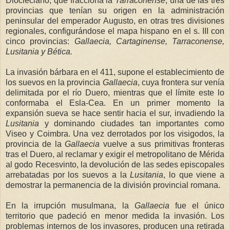
Diocleciano, que fracciona
la
Tarraconense
, una de las tres
provincias que tenían su origen en la administración
peninsular del emperador Augusto, en otras tres divisiones
regionales, configurándose el mapa hispano en el s. III con
cinco provincias:
Gallaecia, Cartaginense, Tarraconense,
Lusita
nia y Bética.
La invasión bárbara en el 411, supone el establecimiento de
los suevos en la provincia
Gallaecia
, cuya frontera sur venía
delimitada por el río Duero, mientras que el límite este lo
conformaba el Esla-Cea. En un primer momento la
expansión sueva se hace sentir hacia el sur, invadiendo
la
Lusitania
y dominando ciudades tan importantes como
Viseo y Coimbra. Una vez derrotados por los visigodos, la
provincia de
la
Gallaecia
vuelve a sus primitivas fronteras
tras el Duero, al reclamar y exigir el metropolitano de Mérida
al godo Recesvinto, la devolución de las sedes episcopales
arrebatadas por los suevos a
la
Lusitania
, lo que viene a
demostrar la permanencia de la división provincial romana.
En la irrupción musulmana,
la
Gallaecia
fue el único
territorio que padeció en menor medida la invasión. Los
problemas internos de los invasores, producen una retirada