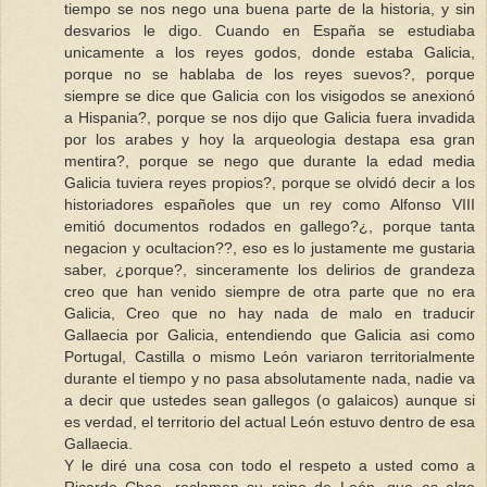
tiempo se nos nego una buena parte de la historia, y sin
desvarios le digo. Cuando en España se estudiaba
unicamente a los reyes godos, donde estaba Galicia,
porque no se hablaba de los reyes suevos?, porque
siempre se dice que Galicia con los visigodos se anexionó
a Hispania?, porque se nos dijo que Galicia fuera invadida
por los arabes y hoy la arqueologia destapa esa gran
mentira?, porque se nego que durante la edad media
Galicia tuviera reyes propios?, porque se olvidó decir a los
historiadores españoles que un rey como Alfonso VIII
emitió documentos rodados en gallego?¿, porque tanta
negacion y ocultacion??, eso es lo justamente me gustaria
saber, ¿porque?, sinceramente los delirios de grandeza
creo que han venido siempre de otra parte que no era
Galicia, Creo que no hay nada de malo en traducir
Gallaecia por Galicia, entendiendo que Galicia asi como
Portugal, Castilla o mismo León variaron territorialmente
durante el tiempo y no pasa absolutamente nada, nadie va
a decir que ustedes sean gallegos (o galaicos) aunque si
es verdad, el territorio del actual León estuvo dentro de esa
Gallaecia.
Y le diré una cosa con todo el respeto a usted como a
Ricardo Chao, reclamen su reino de León, que es algo