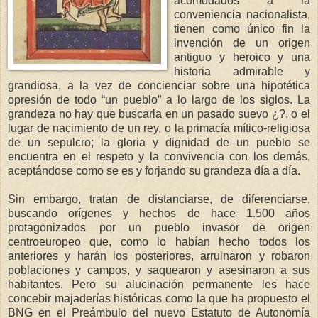
acomodados a la
conveniencia nacionalista,
tienen como único fin la
invención de un origen
antiguo y heroico y una
historia admirable y
grandiosa, a la vez de concienciar sobre una hipotética
opresión de todo “un pueblo” a lo largo de los siglos. La
grandeza no hay que buscarla en un pasado suevo ¿?, o el
lugar de nacimiento de un rey, o la primacía mítico-religiosa
de un sepulcro; la gloria y dignidad de un pueblo se
encuentra en el respeto y la convivencia con los demás,
aceptándose como se es y forjando su grandeza día a día.
Sin embargo, tratan de distanciarse, de diferenciarse,
buscando orígenes y hechos de hace 1.500 años
protagonizados por un pueblo invasor de origen
centroeuropeo que, como lo habían hecho todos los
anteriores y harán los posteriores, arruinaron y robaron
poblaciones y campos, y saquearon y asesinaron a sus
habitantes. Pero su alucinación permanente les hace
concebir majaderías históricas como la que ha propuesto el
BNG en el Preámbulo del nuevo Estatuto de Autonomía