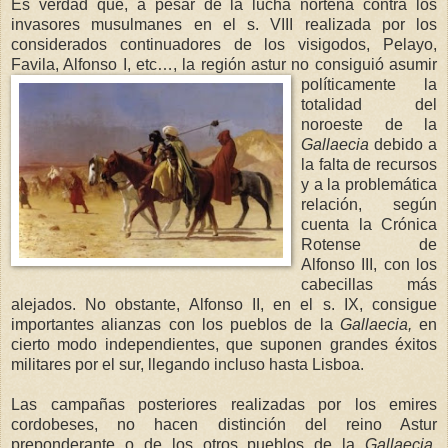
Es verdad que, a pesar de la lucha norteña contra los
invasores musulmanes en el s. VIII realizada por los
considerados continuadores de los visigodos, Pelayo,
Favila, Alfonso I, etc…, la región astur no consiguió
asumir
políticamente la
totalidad del
noroeste de
la
Gallaecia
debido a
la falta de recursos
y a la problemática
relación, según
cuenta
la Crónica
Rotense
de
Alfonso III, con los
cabecillas más
alejados. No obstante, Alfonso II, en el s. IX, consigue
importantes alianzas con los pueblos de
la
Gallaecia
,
en
cierto modo independientes, que suponen grandes éxitos
militares por el sur, llegando incluso hasta Lisboa.
Las campañas posteriores realizadas por los emires
cordobeses, no hacen distinción del reino Astur
preponderante o de los otros pueblos de
la
Gallaeci
a
,