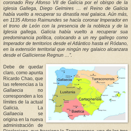
coronado Rey Afonso VII de Galicia por el obispo de la
iglesia Gallega, Diego Gelmires … el Reino de Galicia
había vuelto a recuperar su dinastía real
galaica. Aún más,
en 1135 Afonso Raimundes se
hacía coronar Imperador e
n
el trono de León con la presencia de la nob
leza y de
la
Iglesia
gallega. Galicia había vuelto a recuperar sua
predominancia política, colocando a un rey gallego como
Imperador de territorios desde el Atlántico hasta el Ródano,
en la extensió
n territorial que ningún re
y galaico alcanzara
desde el Galliciense Regnun …”.
Debe de quedar
claro, como apunta
Ricardo Chao, que
las referencias a
la
Ga
llaecia
no
corresponden a los
límites de la actual
Galicia.
La
Gallaecia
se
origina en la nueva
administración de