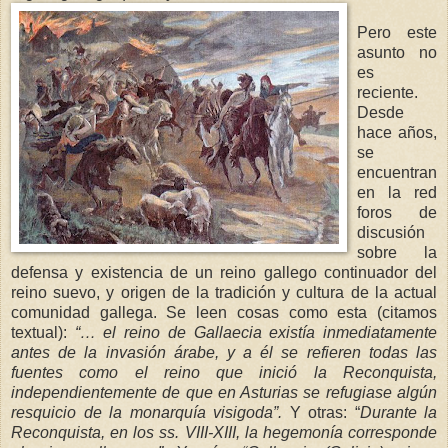
Pero este
asunto no
es
reciente.
Desde
hace años,
se
encuentran
en la red
foros de
discusión
sobre la
defensa y existencia de un reino gallego continuador del
reino suevo, y origen de la tradición y cultura de la actual
comunidad gallega. Se leen cosas como esta (citamos
textual):
“… el reino de Gallaec
ia existía
inmediatamente
antes de la invasión árabe, y a él se refieren todas las
fuentes c
omo el reino que inició
la Reconquista
,
independientemente de que en Asturias se refugiase algún
resquicio de la monarquía visigoda”.
Y otras: “
Durante
la
Reconquista
, en los ss. VIII-XIII, la hege
monía corresponde