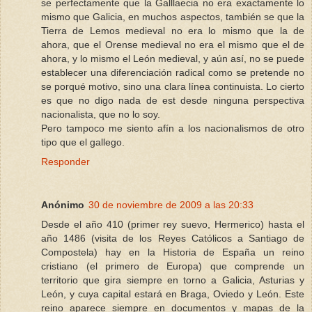
se perfectamente que la Galllaecia no era exactamente lo
mismo que Galicia, en muchos aspectos, también se que la
Tierra de Lemos medieval no era lo mismo que la de
ahora, que el Orense medieval no era el mismo que el de
ahora, y lo mismo el León medieval, y aún así, no se puede
establecer una diferenciación radical como se pretende no
se porqué motivo, sino una clara línea continuista. Lo cierto
es que no digo nada de est desde ninguna perspectiva
nacionalista, que no lo soy.
Pero tampoco me siento afín a los nacionalismos de otro
tipo que el gallego.
Responder
Anónimo
30 de noviembre de 2009 a las 20:33
Desde el año 410 (primer rey suevo, Hermerico) hasta el
año 1486 (visita de los Reyes Católicos a Santiago de
Compostela) hay en la Historia de España un reino
cristiano (el primero de Europa) que comprende un
territorio que gira siempre en torno a Galicia, Asturias y
León, y cuya capital estará en Braga, Oviedo y León. Este
reino aparece siempre en documentos y mapas de la