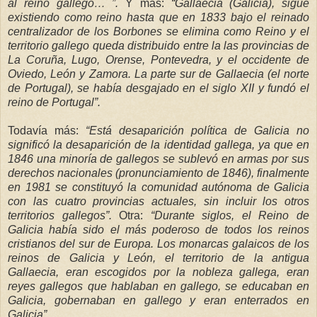
al
reino gallego… ”.
Y más:
“Gallaecia (Galicia), sigue
existiendo como reino hasta que en 1833 bajo el reinado
centralizador de los Borbones se elimina como Reino y
el
territorio gallego queda distribuido entre la las provincias de
La
Coruña
, Lugo, Orense, Pontevedra, y el occidente de
Oviedo, León y Zamora. La parte sur de Gallaecia (el norte
de
Portugal), se había desgajado en el siglo XII y fundó el
reino de Portugal”.
Todavía más:
“Está desaparición política de Galicia no
significó la desaparición de la identidad gallega, ya que en
1846 una minoría de gallegos se sublevó en armas por
sus
derechos nacionales (pronunciamiento de 1846), finalmente
en 1981 se constituyó la comunidad autónoma de Galicia
con las cuatro provincias actuales, sin incluir los otros
territorios gallegos”.
Otra:
“Durante siglos, el Reino de
Galicia había sido el más poderoso de todos los reinos
cristianos del sur de Europa. Los monarcas galaicos de los
reinos de Galicia y León, el territorio de la antigua
Gallaecia, eran escogidos por la nobleza gallega, eran
reyes gallegos que hablaban en gallego, se educaban en
Galicia, gobernaban en gallego
y eran enterrados en
Galicia”.