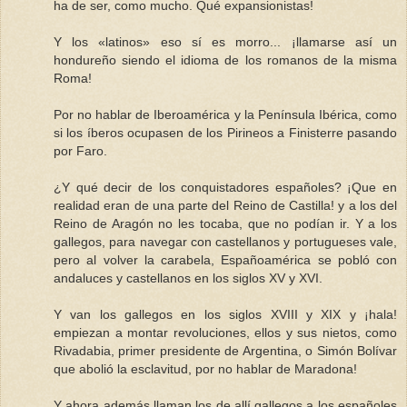
ha de ser, como mucho. Qué expansionistas!
Y los «latinos» eso sí es morro... ¡llamarse así un
hondureño siendo el idioma de los romanos de la misma
Roma!
Por no hablar de Iberoamérica y la Península Ibérica, como
si los íberos ocupasen de los Pirineos a Finisterre pasando
por Faro.
¿Y qué decir de los conquistadores españoles? ¡Que en
realidad eran de una parte del Reino de Castilla! y a los del
Reino de Aragón no les tocaba, que no podían ir. Y a los
gallegos, para navegar con castellanos y portugueses vale,
pero al volver la carabela, Españoamérica se pobló con
andaluces y castellanos en los siglos XV y XVI.
Y van los gallegos en los siglos XVIII y XIX y ¡hala!
empiezan a montar revoluciones, ellos y sus nietos, como
Rivadabia, primer presidente de Argentina, o Simón Bolívar
que abolió la esclavitud, por no hablar de Maradona!
Y ahora además llaman los de allí gallegos a los españoles