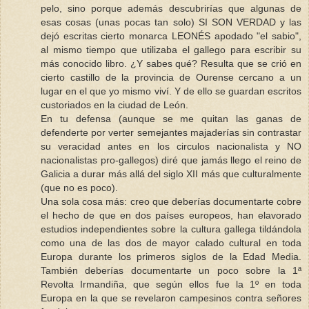
pelo, sino porque además descubrirías que algunas de
esas cosas (unas pocas tan solo) SI SON VERDAD y las
dejó escritas cierto monarca LEONÉS apodado "el sabio",
al mismo tiempo que utilizaba el gallego para escribir su
más conocido libro. ¿Y sabes qué? Resulta que se crió en
cierto castillo de la provincia de Ourense cercano a un
lugar en el que yo mismo viví. Y de ello se guardan escritos
custoriados en la ciudad de León.
En tu defensa (aunque se me quitan las ganas de
defenderte por verter semejantes majaderías sin contrastar
su veracidad antes en los circulos nacionalista y NO
nacionalistas pro-gallegos) diré que jamás llego el reino de
Galicia a durar más allá del siglo XII más que culturalmente
(que no es poco).
Una sola cosa más: creo que deberías documentarte cobre
el hecho de que en dos países europeos, han elavorado
estudios independientes sobre la cultura gallega tildándola
como una de las dos de mayor calado cultural en toda
Europa durante los primeros siglos de la Edad Media.
También deberías documentarte un poco sobre la 1ª
Revolta Irmandiña, que según ellos fue la 1º en toda
Europa en la que se revelaron campesinos contra señores