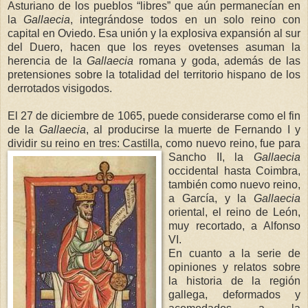
Asturiano de los pueblos “libres” que aún permanecían en
la
Gallaecia
, integrándose todos en un solo reino con
capital en Oviedo. Esa unión y la explosiva expansión al sur
del Duero, hacen que los reyes ovetenses asuman la
herencia de
la
Gallaecia
romana y goda, además de las
pretensiones sobre la totalidad del territorio hispano de los
derrotados visigodos.
El 27 de diciembre de 1065, puede considerarse como el fin
de
la
Gallaecia
, al producirse la muerte de Fernando I y
dividir su reino en tres: Castilla, como nuevo reino, fue para
Sancho II,
la
Gallaecia
occidental hasta Coimbra,
también como nuevo reino,
a García, y
la
Gallaecia
oriental, el reino de León,
muy recortado, a Alfonso
VI.
En cuanto a la serie de
opiniones y relatos sobre
la historia de la región
gallega, deformados y