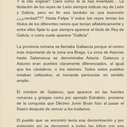
Y la cita original? Claro como te la has inventado... La
titulación de los reyes de León siempre indican rey de León
y Galicia, pero en fin eso también es una invención
¿¿¿verdad??? Hasta Felipe V todos los reyes tenían los
títulos de los diferentes reinos que tenían alfabéticamente y
entre ellos fijate tu que siempre aparece el título de Rey de
Galicia, o como suele aparece "Gallicia".
La provincia romana se llamaba Gallaecia porque el centro
más importante de la zona era Braga. La zona de Asturias
hasta Salamanca se denominaba Asturia. Galaicos y
Astures eran pueblos claramente diferenciados, al igual
que los cántabros, o los vetones. Todos estos pueblos
estaban celtizados, el noroeste peninsular en sentido
amplio.
El nombre de Galaicos, que aparece en las fuentes
romanas y griegas como por ejemplo Estrabón, proviene
de la conquista que Décimo Junio Bruto hizo al pasar el
Duero después de vencer a los lusitanos.
El pueblo que se encontró tenía esa denominación y por
extensión así se denominó a todas las tribus con esa