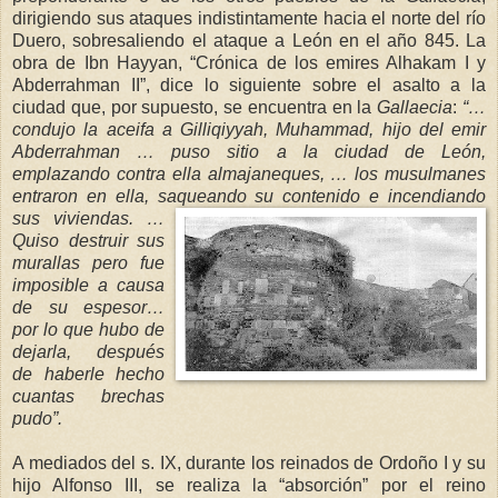
dirigiendo sus ataques indistintamente hacia el norte del río
Duero, sobresaliendo el ataque a León en el año 845. La
obra de Ibn Hayyan, “Crónica de los emires Alhakam I y
Abderrahman II”, dice lo siguiente sobre el asalto a la
ciudad que, por supuesto, se encuentra en
l
a
Gallaecia
:
“…
c
onduj
o la aceifa a Gilliqiyyah
, Muhammad, hijo del emir
Abderrahman … puso sitio a la ciudad de León,
emplazando contra ella almajaneques, … los
mu
sulmanes
entraron en ella, saqueando su contenido e incendiando
sus v
iviendas. …
Quiso destruir sus
murallas pero fue
imposible a causa
de su espesor…
por lo que hubo de
dejarla, después
de haberle hecho
cuantas brechas
pudo”.
A mediados del s. IX, durante los reinados de Ordoño I y su
hijo Alfonso III, se realiza la “absorción” por el reino