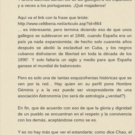
y a veces a los portugueses. ¡Qué majaderos!
Aquí va el link con la frase que leíste:
http://www.celtiberia.net/articulo.asp?id=864
... es interesante, pero termina diciendo eso de que unos
gallegos se sublevaron en el 1846, cuando España era un
país ya nada expansionista; de hecho solo cuarenta años
después se abolió la esclavitud en Cuba, y los negros
cubanos disfrutaron de libertad en toda la década de los
1890'. Y solo faltaría un siglo y medio para que España
ganase el mundial de baloncesto.
Pero es solo una de tantas esquizofrenias históricas que se
ven por la red... Hay quien en su perfil pone Hombre
Géminis y a la vez puede ser vicepresidente de una
asociación Astronomía (no será de astrología ¿verdad?).
En fin, que de acuerdo con eso de que la gloria y dignidad
de un pueblo se encuentran en el respeto y la convivencia
con los demás, aceptándose como se es.
Y es no hay más que ver el estandarte; como dice Chao, el