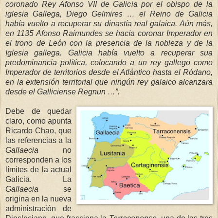
coronado Rey Afonso VII de Galicia por el obispo de la
iglesia Gallega, Diego Gelmires … el Reino de Galicia
había vuelto a recuperar su dinastía real
galaica. Aún más,
en 1135 Afonso Raimundes se
hacía coronar Imperador e
n
el trono de León con la presencia de la nob
leza y de
la
Iglesia
gallega. Galicia había vuelto a recuperar sua
predominancia política, colocando a un rey gallego como
Imperador de territorios desde el Atlántico hasta el Ródano,
en la extensió
n territorial que ningún re
y galaico alcanzara
desde el Galliciense Regnun …”.
Debe de quedar
claro, como apunta
Ricardo Chao, que
las referencias a
la
Ga
llaecia
no
corresponden a los
límites de la actual
Galicia.
La
Gallaecia
se
origina en la nueva
administración de