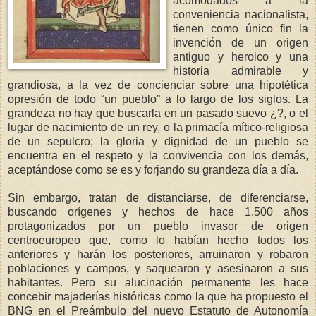
acomodados a la
conveniencia nacionalista,
tienen como único fin la
invención de un origen
antiguo y heroico y una
historia admirable y
grandiosa, a la vez de concienciar sobre una hipotética
opresión de todo “un pueblo” a lo largo de los siglos. La
grandeza no hay que buscarla en un pasado suevo ¿?, o el
lugar de nacimiento de un rey, o la primacía mítico-religiosa
de un sepulcro; la gloria y dignidad de un pueblo se
encuentra en el respeto y la convivencia con los demás,
aceptándose como se es y forjando su grandeza día a día.
Sin embargo, tratan de distanciarse, de diferenciarse,
buscando orígenes y hechos de hace 1.500 años
protagonizados por un pueblo invasor de origen
centroeuropeo que, como lo habían hecho todos los
anteriores y harán los posteriores, arruinaron y robaron
poblaciones y campos, y saquearon y asesinaron a sus
habitantes. Pero su alucinación permanente les hace
concebir majaderías históricas como la que ha propuesto el
BNG en el Preámbulo del nuevo Estatuto de Autonomía