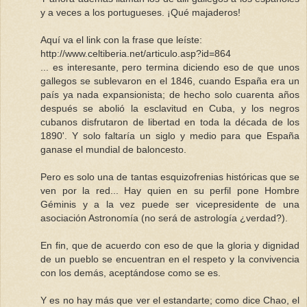
y a veces a los portugueses. ¡Qué majaderos!
Aquí va el link con la frase que leíste:
http://www.celtiberia.net/articulo.asp?id=864
... es interesante, pero termina diciendo eso de que unos
gallegos se sublevaron en el 1846, cuando España era un
país ya nada expansionista; de hecho solo cuarenta años
después se abolió la esclavitud en Cuba, y los negros
cubanos disfrutaron de libertad en toda la década de los
1890'. Y solo faltaría un siglo y medio para que España
ganase el mundial de baloncesto.
Pero es solo una de tantas esquizofrenias históricas que se
ven por la red... Hay quien en su perfil pone Hombre
Géminis y a la vez puede ser vicepresidente de una
asociación Astronomía (no será de astrología ¿verdad?).
En fin, que de acuerdo con eso de que la gloria y dignidad
de un pueblo se encuentran en el respeto y la convivencia
con los demás, aceptándose como se es.
Y es no hay más que ver el estandarte; como dice Chao, el