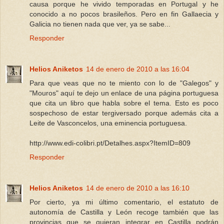
causa porque he vivido temporadas en Portugal y he
conocido a no pocos brasileños. Pero en fin Gallaecia y
Galicia no tienen nada que ver, ya se sabe...
Responder
Helios Aniketos
14 de enero de 2010 a las 16:04
Para que veas que no te miento con lo de "Galegos" y
"Mouros" aquí te dejo un enlace de una página portuguesa
que cita un libro que habla sobre el tema. Esto es poco
sospechoso de estar tergiversado porque además cita a
Leite de Vasconcelos, una eminencia portuguesa.
http://www.edi-colibri.pt/Detalhes.aspx?ItemID=809
Responder
Helios Aniketos
14 de enero de 2010 a las 16:10
Por cierto, ya mi último comentario, el estatuto de
autonomía de Castilla y León recoge también que las
provincias que se quieran integrar en Castilla podrán