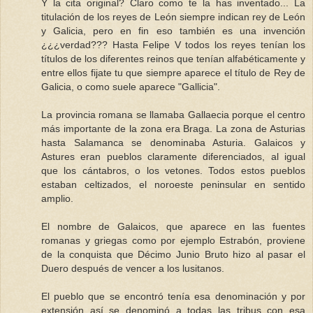
Y la cita original? Claro como te la has inventado... La
titulación de los reyes de León siempre indican rey de León
y Galicia, pero en fin eso también es una invención
¿¿¿verdad??? Hasta Felipe V todos los reyes tenían los
títulos de los diferentes reinos que tenían alfabéticamente y
entre ellos fijate tu que siempre aparece el título de Rey de
Galicia, o como suele aparece "Gallicia".
La provincia romana se llamaba Gallaecia porque el centro
más importante de la zona era Braga. La zona de Asturias
hasta Salamanca se denominaba Asturia. Galaicos y
Astures eran pueblos claramente diferenciados, al igual
que los cántabros, o los vetones. Todos estos pueblos
estaban celtizados, el noroeste peninsular en sentido
amplio.
El nombre de Galaicos, que aparece en las fuentes
romanas y griegas como por ejemplo Estrabón, proviene
de la conquista que Décimo Junio Bruto hizo al pasar el
Duero después de vencer a los lusitanos.
El pueblo que se encontró tenía esa denominación y por
extensión así se denominó a todas las tribus con esa