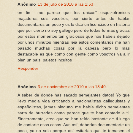
Anónimo
13 de julio de 2010 a las 1:53
en fin... me parece que los unicos" esquizofrenicos
majaderos sois vosotros, por cierto antes de hablar
documentaros un poco y os lo dice un licenciado en historia
que por cierto no soy gallego pero de todas formas gracias
por estos momentos tan graciosos que nos habeis dejado
por unos minutos mientras leia estos comentarios me han
pasado muchas cosas por la cabeza pero lo mas
destacable es que como con gente como vosotros va a ir
bien un pais, paletos incultos
Responder
Anónimo
3 de noviembre de 2010 a las 18:40
A saber de donde has sacado semejantes datos! Yo que
llevo media vida criticando a nacionalistas galleguistas y
españolistas, jamas ninguno me había dicho semejantes
sarta de burradas como parece que te han contado a ti.
Sinceramente, creo que se han reído bastante de ti luego
de contarte esas cosas. Aun así, deberías documentarte un
poco, ya no solo porque así evitarías que te tomasen el