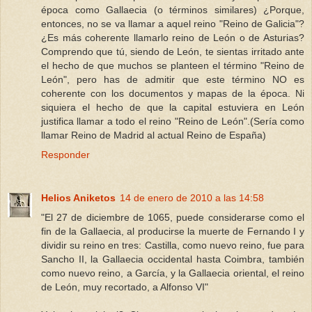
época como Gallaecia (o términos similares) ¿Porque,
entonces, no se va llamar a aquel reino "Reino de Galicia"?
¿Es más coherente llamarlo reino de León o de Asturias?
Comprendo que tú, siendo de León, te sientas irritado ante
el hecho de que muchos se planteen el término "Reino de
León", pero has de admitir que este término NO es
coherente con los documentos y mapas de la época. Ni
siquiera el hecho de que la capital estuviera en León
justifica llamar a todo el reino "Reino de León".(Sería como
llamar Reino de Madrid al actual Reino de España)
Responder
Helios Aniketos
14 de enero de 2010 a las 14:58
"El 27 de diciembre de 1065, puede considerarse como el
fin de la Gallaecia, al producirse la muerte de Fernando I y
dividir su reino en tres: Castilla, como nuevo reino, fue para
Sancho II, la Gallaecia occidental hasta Coimbra, también
como nuevo reino, a García, y la Gallaecia oriental, el reino
de León, muy recortado, a Alfonso VI"