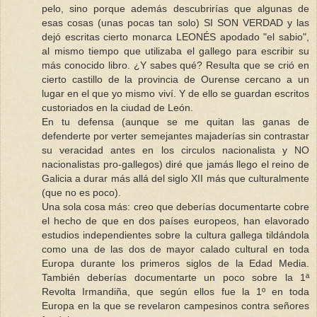
pelo, sino porque además descubrirías que algunas de
esas cosas (unas pocas tan solo) SI SON VERDAD y las
dejó escritas cierto monarca LEONÉS apodado "el sabio",
al mismo tiempo que utilizaba el gallego para escribir su
más conocido libro. ¿Y sabes qué? Resulta que se crió en
cierto castillo de la provincia de Ourense cercano a un
lugar en el que yo mismo viví. Y de ello se guardan escritos
custoriados en la ciudad de León.
En tu defensa (aunque se me quitan las ganas de
defenderte por verter semejantes majaderías sin contrastar
su veracidad antes en los circulos nacionalista y NO
nacionalistas pro-gallegos) diré que jamás llego el reino de
Galicia a durar más allá del siglo XII más que culturalmente
(que no es poco).
Una sola cosa más: creo que deberías documentarte cobre
el hecho de que en dos países europeos, han elavorado
estudios independientes sobre la cultura gallega tildándola
como una de las dos de mayor calado cultural en toda
Europa durante los primeros siglos de la Edad Media.
También deberías documentarte un poco sobre la 1ª
Revolta Irmandiña, que según ellos fue la 1º en toda
Europa en la que se revelaron campesinos contra señores