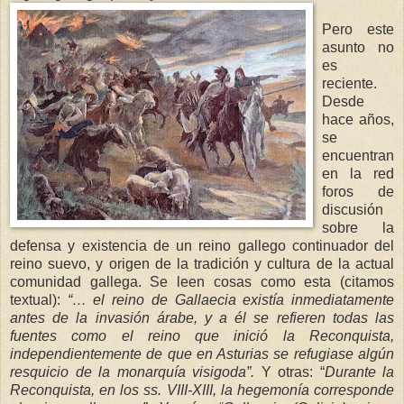
Pero este
asunto no
es
reciente.
Desde
hace años,
se
encuentran
en la red
foros de
discusión
sobre la
defensa y existencia de un reino gallego continuador del
reino suevo, y origen de la tradición y cultura de la actual
comunidad gallega. Se leen cosas como esta (citamos
textual):
“… el reino de Gallaec
ia existía
inmediatamente
antes de la invasión árabe, y a él se refieren todas las
fuentes c
omo el reino que inició
la Reconquista
,
independientemente de que en Asturias se refugiase algún
resquicio de la monarquía visigoda”.
Y otras: “
Durante
la
Reconquista
, en los ss. VIII-XIII, la hege
monía corresponde