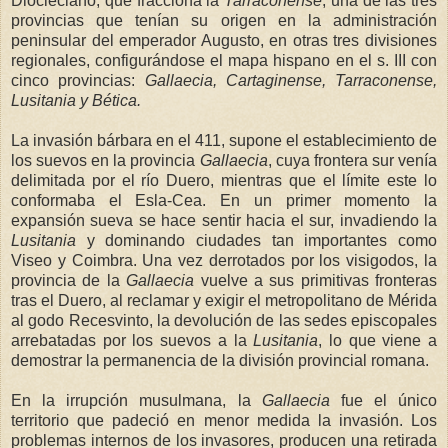
Diocleciano, que fracciona
la
Tarraconense
, una de las tres
provincias que tenían su origen en la administración
peninsular del emperador Augusto, en otras tres divisiones
regionales, configurándose el mapa hispano en el s. III con
cinco provincias:
Gallaecia, Cartaginense, Tarraconense,
Lusita
nia y Bética.
La invasión bárbara en el 411, supone el establecimiento de
los suevos en la provincia
Gallaecia
, cuya frontera sur venía
delimitada por el río Duero, mientras que el límite este lo
conformaba el Esla-Cea. En un primer momento la
expansión sueva se hace sentir hacia el sur, invadiendo
la
Lusitania
y dominando ciudades tan importantes como
Viseo y Coimbra. Una vez derrotados por los visigodos, la
provincia de
la
Gallaecia
vuelve a sus primitivas fronteras
tras el Duero, al reclamar y exigir el metropolitano de Mérida
al godo Recesvinto, la devolución de las sedes episcopales
arrebatadas por los suevos a
la
Lusitania
, lo que viene a
demostrar la permanencia de la división provincial romana.
En la irrupción musulmana,
la
Gallaecia
fue el único
territorio que padeció en menor medida la invasión. Los
problemas internos de los invasores, producen una retirada