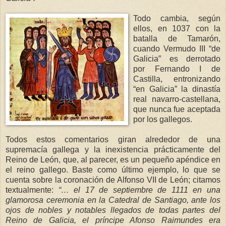
Todo cambia, según
ellos, en 1037 con la
batalla de Tamarón,
cuando Vermudo III “de
Galicia” es derrotado
por Fernando I de
Castilla, entronizando
“en Galicia” la dinastía
real navarro-castellana,
que nunca fue aceptada
por los gallegos.
Todos estos comentarios giran alrededor de una
supremacía gallega y la inexistencia prácticamente del
Reino de León, que, al parecer, es un pequeño apéndice en
el reino gallego. Baste como último ejemplo, lo que se
cuenta sobre la coronación de Alfonso VII de León; citamos
textualmente:
“… el 17 de septiembre de 1111 en una
glamorosa ceremonia en
la Catedral
de Santia
go, ante los
oj
os de nobles y notables lle
gados de todas partes del
Reino de Galicia, el príncipe Afonso Raimundes era