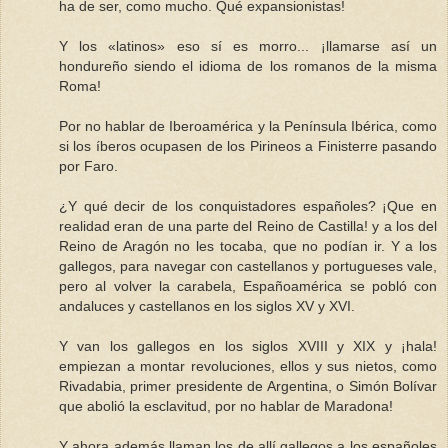
ha de ser, como mucho. Qué expansionistas!
Y los «latinos» eso sí es morro... ¡llamarse así un
hondureño siendo el idioma de los romanos de la misma
Roma!
Por no hablar de Iberoamérica y la Península Ibérica, como
si los íberos ocupasen de los Pirineos a Finisterre pasando
por Faro.
¿Y qué decir de los conquistadores españoles? ¡Que en
realidad eran de una parte del Reino de Castilla! y a los del
Reino de Aragón no les tocaba, que no podían ir. Y a los
gallegos, para navegar con castellanos y portugueses vale,
pero al volver la carabela, Españoamérica se pobló con
andaluces y castellanos en los siglos XV y XVI.
Y van los gallegos en los siglos XVIII y XIX y ¡hala!
empiezan a montar revoluciones, ellos y sus nietos, como
Rivadabia, primer presidente de Argentina, o Simón Bolívar
que abolió la esclavitud, por no hablar de Maradona!
Y ahora además llaman los de allí gallegos a los españoles