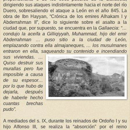
dirigiendo sus ataques indistintamente hacia el norte del río
Duero, sobresaliendo el ataque a León en el año 845. La
obra de Ibn Hayyan, “Crónica de los emires Alhakam I y
Abderrahman II”, dice lo siguiente sobre el asalto a la
ciudad que, por supuesto, se encuentra en
l
a
Gallaecia
:
“…
c
onduj
o la aceifa a Gilliqiyyah
, Muhammad, hijo del emir
Abderrahman … puso sitio a la ciudad de León,
emplazando contra ella almajaneques, … los
mu
sulmanes
entraron en ella, saqueando su contenido e incendiando
sus v
iviendas. …
Quiso destruir sus
murallas pero fue
imposible a causa
de su espesor…
por lo que hubo de
dejarla, después
de haberle hecho
cuantas brechas
pudo”.
A mediados del s. IX, durante los reinados de Ordoño I y su
hijo Alfonso III, se realiza la “absorción” por el reino