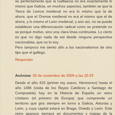
se perfectamente que la Galllaecia no era exactamente lo
mismo que Galicia, en muchos aspectos, también se que la
Tierra de Lemos medieval no era lo mismo que la de
ahora, que el Orense medieval no era el mismo que el de
ahora, y lo mismo el León medieval, y aún así, no se puede
establecer una diferenciación radical como se pretende no
se porqué motivo, sino una clara línea continuista. Lo cierto
es que no digo nada de est desde ninguna perspectiva
nacionalista, que no lo soy.
Pero tampoco me siento afín a los nacionalismos de otro
tipo que el gallego.
Responder
Anónimo
30 de noviembre de 2009 a las 20:33
Desde el año 410 (primer rey suevo, Hermerico) hasta el
año 1486 (visita de los Reyes Católicos a Santiago de
Compostela) hay en la Historia de España un reino
cristiano (el primero de Europa) que comprende un
territorio que gira siempre en torno a Galicia, Asturias y
León, y cuya capital estará en Braga, Oviedo y León. Este
reino aparece siempre en documentos y mapas de la