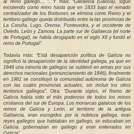
al
reino gallego… ”.
Y más:
“Gallaecia (Galicia), sigue
existiendo como reino hasta que en 1833 bajo el reinado
centralizador de los Borbones se elimina como Reino y
el
territorio gallego queda distribuido entre la las provincias de
La
Coruña
, Lugo, Orense, Pontevedra, y el occidente de
Oviedo, León y Zamora. La parte sur de Gallaecia (el norte
de
Portugal), se había desgajado en el siglo XII y fundó el
reino de Portugal”.
Todavía más:
“Está desaparición política de Galicia no
significó la desaparición de la identidad gallega, ya que en
1846 una minoría de gallegos se sublevó en armas por
sus
derechos nacionales (pronunciamiento de 1846), finalmente
en 1981 se constituyó la comunidad autónoma de Galicia
con las cuatro provincias actuales, sin incluir los otros
territorios gallegos”.
Otra:
“Durante siglos, el Reino de
Galicia había sido el más poderoso de todos los reinos
cristianos del sur de Europa. Los monarcas galaicos de los
reinos de Galicia y León, el territorio de la antigua
Gallaecia, eran escogidos por la nobleza gallega, eran
reyes gallegos que hablaban en gallego, se educaban en
Galicia, gobernaban en gallego
y eran enterrados en
Galicia”.