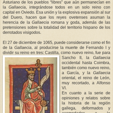
Asturiano de los pueblos “libres” que aún permanecían en
la
Gallaecia
, integrándose todos en un solo reino con
capital en Oviedo. Esa unión y la explosiva expansión al sur
del Duero, hacen que los reyes ovetenses asuman la
herencia de
la
Gallaecia
romana y goda, además de las
pretensiones sobre la totalidad del territorio hispano de los
derrotados visigodos.
El 27 de diciembre de 1065, puede considerarse como el fin
de
la
Gallaecia
, al producirse la muerte de Fernando I y
dividir su reino en tres: Castilla, como nuevo reino, fue para
Sancho II,
la
Gallaecia
occidental hasta Coimbra,
también como nuevo reino,
a García, y
la
Gallaecia
oriental, el reino de León,
muy recortado, a Alfonso
VI.
En cuanto a la serie de
opiniones y relatos sobre
la historia de la región
gallega, deformados y