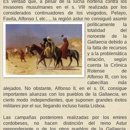
Es verdad que, a pesar de la lucha norteña contra los
invasores musulmanes en el s. VIII realizada por los
considerados continuadores de los visigodos, Pelayo,
Favila, Alfonso I, etc…, la región astur no consiguió
asumir
políticamente la
totalidad del
noroeste de
la
Gallaecia
debido a
la falta de recursos
y a la problemática
relación, según
cuenta
la Crónica
Rotense
de
Alfonso III, con los
cabecillas más
alejados. No obstante, Alfonso II, en el s. IX, consigue
importantes alianzas con los pueblos de
la
Gallaecia
,
en
cierto modo independientes, que suponen grandes éxitos
militares por el sur, llegando incluso hasta Lisboa.
Las campañas posteriores realizadas por los emires
cordobeses, no hacen distinción del reino Astur
preponderante o de los otros pueblos de
la
Gallaeci
a
,