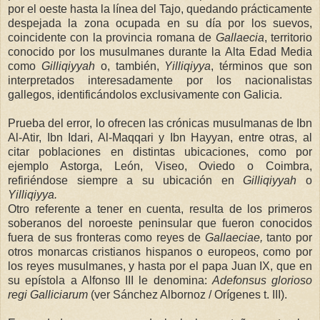
por el oeste hasta la línea del Tajo, quedando prácticamente
despejada la zona ocupada en su día por los suevos,
coincidente con la provincia romana de
Gallaecia
, territorio
conocido por los musulmanes durante
la Alta Edad
Media
como
Gilliqiyyah
o, también,
Yilliqiyya
, términos que son
interpretados interesadamente por los nacionalistas
gallegos, identificándolos exclusivamente con Galicia.
Prueba del error, lo ofrecen las crónicas musulmanas de Ibn
Al-Atir, Ibn Idari, Al-Maqqari y Ibn Hayyan, entre otras, al
citar poblaciones en distintas ubicaciones, como por
ejemplo Astorga, León, Viseo, Oviedo o Coimbra,
refiriéndose siempre a su ubicación en
Gilliqiyyah
o
Yilliqiyya.
Otro referente a tener en cuenta, resulta de los primeros
soberanos del noroeste peninsular que fueron conocidos
fuera de sus fronteras como reyes de
Gallaeciae,
tanto por
otros monarcas cristianos hispanos o europeos, como por
los reyes musulmanes, y hasta por el papa Juan IX, que en
su epístola a Alfonso III le denomina:
Adefonsus glorioso
regi
Galliciarum
(ver Sánchez Albornoz / Orígenes t. III).