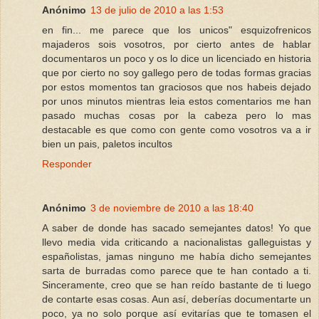
Anónimo
13 de julio de 2010 a las 1:53
en fin... me parece que los unicos" esquizofrenicos
majaderos sois vosotros, por cierto antes de hablar
documentaros un poco y os lo dice un licenciado en historia
que por cierto no soy gallego pero de todas formas gracias
por estos momentos tan graciosos que nos habeis dejado
por unos minutos mientras leia estos comentarios me han
pasado muchas cosas por la cabeza pero lo mas
destacable es que como con gente como vosotros va a ir
bien un pais, paletos incultos
Responder
Anónimo
3 de noviembre de 2010 a las 18:40
A saber de donde has sacado semejantes datos! Yo que
llevo media vida criticando a nacionalistas galleguistas y
españolistas, jamas ninguno me había dicho semejantes
sarta de burradas como parece que te han contado a ti.
Sinceramente, creo que se han reído bastante de ti luego
de contarte esas cosas. Aun así, deberías documentarte un
poco, ya no solo porque así evitarías que te tomasen el