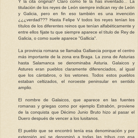
Y la cita original? Claro como te la has inventado... La
titulación de los reyes de León siempre indican rey de León
y Galicia, pero en fin eso también es una invención
¿¿¿verdad??? Hasta Felipe V todos los reyes tenían los
títulos de los diferentes reinos que tenían alfabéticamente y
entre ellos fijate tu que siempre aparece el título de Rey de
Galicia, o como suele aparece "Gallicia".
La provincia romana se llamaba Gallaecia porque el centro
más importante de la zona era Braga. La zona de Asturias
hasta Salamanca se denominaba Asturia. Galaicos y
Astures eran pueblos claramente diferenciados, al igual
que los cántabros, o los vetones. Todos estos pueblos
estaban celtizados, el noroeste peninsular en sentido
amplio.
El nombre de Galaicos, que aparece en las fuentes
romanas y griegas como por ejemplo Estrabón, proviene
de la conquista que Décimo Junio Bruto hizo al pasar el
Duero después de vencer a los lusitanos.
El pueblo que se encontró tenía esa denominación y por
extensión así se denominó a todas las tribus con esa