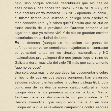
pelo, sino porque además descubrirías que algunas de
esas cosas (unas pocas tan solo) SI SON VERDAD y las
dejó escritas cierto monarca LEONÉS apodado "el sabio",
al mismo tiempo que utilizaba el gallego para escribir su
más conocido libro. ¿Y sabes qué? Resulta que se crió en
cierto castillo de la provincia de Ourense cercano a un
lugar en el que yo mismo viví. Y de ello se guardan escritos
custoriados en la ciudad de León.
En tu defensa (aunque se me quitan las ganas de
defenderte por verter semejantes majaderías sin contrastar
su veracidad antes en los circulos nacionalista y NO
nacionalistas pro-gallegos) diré que jamás llego el reino de
Galicia a durar más allá del siglo XII más que culturalmente
(que no es poco).
Una sola cosa más: creo que deberías documentarte cobre
el hecho de que en dos países europeos, han elavorado
estudios independientes sobre la cultura gallega tildándola
como una de las dos de mayor calado cultural en toda
Europa durante los primeros siglos de la Edad Media.
También deberías documentarte un poco sobre la 1ª
Revolta Irmandiña, que según ellos fue la 1º en toda
Europa en la que se revelaron campesinos contra señores