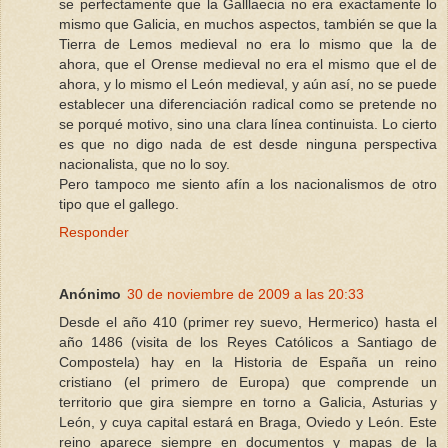
se perfectamente que la Galllaecia no era exactamente lo
mismo que Galicia, en muchos aspectos, también se que la
Tierra de Lemos medieval no era lo mismo que la de
ahora, que el Orense medieval no era el mismo que el de
ahora, y lo mismo el León medieval, y aún así, no se puede
establecer una diferenciación radical como se pretende no
se porqué motivo, sino una clara línea continuista. Lo cierto
es que no digo nada de est desde ninguna perspectiva
nacionalista, que no lo soy.
Pero tampoco me siento afín a los nacionalismos de otro
tipo que el gallego.
Responder
Anónimo
30 de noviembre de 2009 a las 20:33
Desde el año 410 (primer rey suevo, Hermerico) hasta el
año 1486 (visita de los Reyes Católicos a Santiago de
Compostela) hay en la Historia de España un reino
cristiano (el primero de Europa) que comprende un
territorio que gira siempre en torno a Galicia, Asturias y
León, y cuya capital estará en Braga, Oviedo y León. Este
reino aparece siempre en documentos y mapas de la