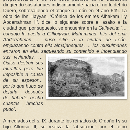
dirigiendo sus ataques indistintamente hacia el norte del río
Duero, sobresaliendo el ataque a León en el año 845. La
obra de Ibn Hayyan, “Crónica de los emires Alhakam I y
Abderrahman II”, dice lo siguiente sobre el asalto a la
ciudad que, por supuesto, se encuentra en
l
a
Gallaecia
:
“…
c
onduj
o la aceifa a Gilliqiyyah
, Muhammad, hijo del emir
Abderrahman … puso sitio a la ciudad de León,
emplazando contra ella almajaneques, … los
mu
sulmanes
entraron en ella, saqueando su contenido e incendiando
sus v
iviendas. …
Quiso destruir sus
murallas pero fue
imposible a causa
de su espesor…
por lo que hubo de
dejarla, después
de haberle hecho
cuantas brechas
pudo”.
A mediados del s. IX, durante los reinados de Ordoño I y su
hijo Alfonso III, se realiza la “absorción” por el reino