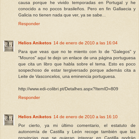
causa porque he vivido temporadas en Portugal y he
conocido a no pocos brasileños. Pero en fin Gallaecia y
Galicia no tienen nada que ver, ya se sabe...
Responder
Helios Aniketos
14 de enero de 2010 a las 16:04
Para que veas que no te miento con lo de "Galegos" y
"Mouros" aquí te dejo un enlace de una página portuguesa
que cita un libro que habla sobre el tema. Esto es poco
sospechoso de estar tergiversado porque además cita a
Leite de Vasconcelos, una eminencia portuguesa.
http://www.edi-colibri.pt/Detalhes.aspx?ItemID=809
Responder
Helios Aniketos
14 de enero de 2010 a las 16:10
Por cierto, ya mi último comentario, el estatuto de
autonomía de Castilla y León recoge también que las
provincias que se quieran integrar en Castilla podrán