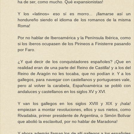
ha de ser, como mucho. Qué expansionistas!
Y los «latinos» eso sí es morro... ¡llamarse así un
hondureño siendo el idioma de los romanos de la misma
Roma!
Por no hablar de Iberoamérica y la Península Ibérica, como
si los íberos ocupasen de los Pirineos a Finisterre pasando
por Faro.
¿Y qué decir de los conquistadores españoles? ¡Que en
realidad eran de una parte del Reino de Castilla! y a los del
Reino de Aragón no les tocaba, que no podían ir. Y a los
gallegos, para navegar con castellanos y portugueses vale,
pero al volver la carabela, Españoamérica se pobló con
andaluces y castellanos en los siglos XV y XVI.
Y van los gallegos en los siglos XVIII y XIX y ¡hala!
empiezan a montar revoluciones, ellos y sus nietos, como
Rivadabia, primer presidente de Argentina, o Simón Bolívar
que abolió la esclavitud, por no hablar de Maradona!
Y ahora además llaman los de allí gallegos a los españoles