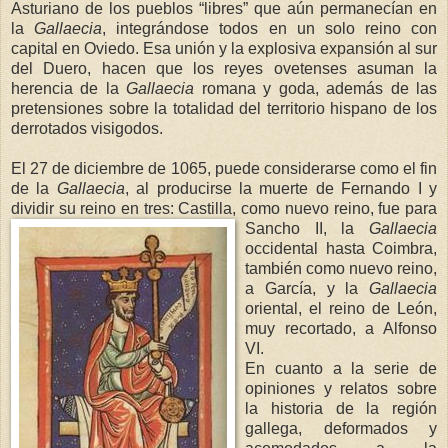
Asturiano de los pueblos “libres” que aún permanecían en
la
Gallaecia
, integrándose todos en un solo reino con
capital en Oviedo. Esa unión y la explosiva expansión al sur
del Duero, hacen que los reyes ovetenses asuman la
herencia de
la
Gallaecia
romana y goda, además de las
pretensiones sobre la totalidad del territorio hispano de los
derrotados visigodos.
El 27 de diciembre de 1065, puede considerarse como el fin
de
la
Gallaecia
, al producirse la muerte de Fernando I y
dividir su reino en tres: Castilla, como nuevo reino, fue para
Sancho II,
la
Gallaecia
occidental hasta Coimbra,
también como nuevo reino,
a García, y
la
Gallaecia
oriental, el reino de León,
muy recortado, a Alfonso
VI.
En cuanto a la serie de
opiniones y relatos sobre
la historia de la región
gallega, deformados y