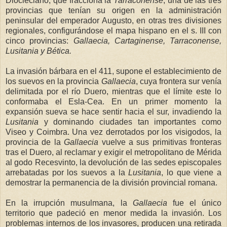
Diocleciano, que fracciona
la
Tarraconense
, una de las tres
provincias que tenían su origen en la administración
peninsular del emperador Augusto, en otras tres divisiones
regionales, configurándose el mapa hispano en el s. III con
cinco provincias:
Gallaecia, Cartaginense, Tarraconense,
Lusita
nia y Bética.
La invasión bárbara en el 411, supone el establecimiento de
los suevos en la provincia
Gallaecia
, cuya frontera sur venía
delimitada por el río Duero, mientras que el límite este lo
conformaba el Esla-Cea. En un primer momento la
expansión sueva se hace sentir hacia el sur, invadiendo
la
Lusitania
y dominando ciudades tan importantes como
Viseo y Coimbra. Una vez derrotados por los visigodos, la
provincia de
la
Gallaecia
vuelve a sus primitivas fronteras
tras el Duero, al reclamar y exigir el metropolitano de Mérida
al godo Recesvinto, la devolución de las sedes episcopales
arrebatadas por los suevos a
la
Lusitania
, lo que viene a
demostrar la permanencia de la división provincial romana.
En la irrupción musulmana,
la
Gallaecia
fue el único
territorio que padeció en menor medida la invasión. Los
problemas internos de los invasores, producen una retirada