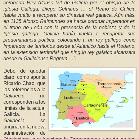
coronado Rey Afonso VII de Galicia por el obispo de la
iglesia Gallega, Diego Gelmires … el Reino de Galicia
había vuelto a recuperar su dinastía real
galaica. Aún más,
en 1135 Afonso Raimundes se
hacía coronar Imperador e
n
el trono de León con la presencia de la nob
leza y de
la
Iglesia
gallega. Galicia había vuelto a recuperar sua
predominancia política, colocando a un rey gallego como
Imperador de territorios desde el Atlántico hasta el Ródano,
en la extensió
n territorial que ningún re
y galaico alcanzara
desde el Galliciense Regnun …”.
Debe de quedar
claro, como apunta
Ricardo Chao, que
las referencias a
la
Ga
llaecia
no
corresponden a los
límites de la actual
Galicia.
La
Gallaecia
se
origina en la nueva
administración de