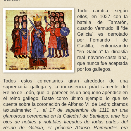
Todo cambia, según
ellos, en 1037 con la
batalla de Tamarón,
cuando Vermudo III “de
Galicia” es derrotado
por Fernando I de
Castilla, entronizando
“en Galicia” la dinastía
real navarro-castellana,
que nunca fue aceptada
por los gallegos.
Todos estos comentarios giran alrededor de una
supremacía gallega y la inexistencia prácticamente del
Reino de León, que, al parecer, es un pequeño apéndice en
el reino gallego. Baste como último ejemplo, lo que se
cuenta sobre la coronación de Alfonso VII de León; citamos
textualmente:
“… el 17 de septiembre de 1111 en una
glamorosa ceremonia en
la Catedral
de Santia
go, ante los
oj
os de nobles y notables lle
gados de todas partes del
Reino de Galicia, el príncipe Afonso Raimundes era