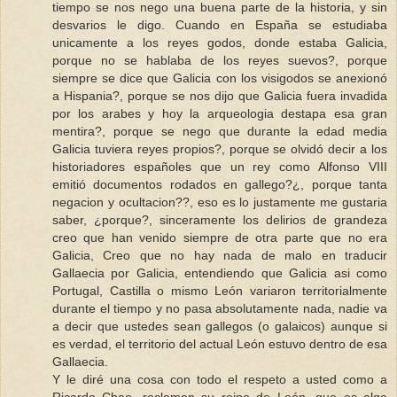
tiempo se nos nego una buena parte de la historia, y sin
desvarios le digo. Cuando en España se estudiaba
unicamente a los reyes godos, donde estaba Galicia,
porque no se hablaba de los reyes suevos?, porque
siempre se dice que Galicia con los visigodos se anexionó
a Hispania?, porque se nos dijo que Galicia fuera invadida
por los arabes y hoy la arqueologia destapa esa gran
mentira?, porque se nego que durante la edad media
Galicia tuviera reyes propios?, porque se olvidó decir a los
historiadores españoles que un rey como Alfonso VIII
emitió documentos rodados en gallego?¿, porque tanta
negacion y ocultacion??, eso es lo justamente me gustaria
saber, ¿porque?, sinceramente los delirios de grandeza
creo que han venido siempre de otra parte que no era
Galicia, Creo que no hay nada de malo en traducir
Gallaecia por Galicia, entendiendo que Galicia asi como
Portugal, Castilla o mismo León variaron territorialmente
durante el tiempo y no pasa absolutamente nada, nadie va
a decir que ustedes sean gallegos (o galaicos) aunque si
es verdad, el territorio del actual León estuvo dentro de esa
Gallaecia.
Y le diré una cosa con todo el respeto a usted como a
Ricardo Chao, reclamen su reino de León, que es algo