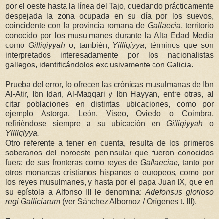
por el oeste hasta la línea del Tajo, quedando prácticamente
despejada la zona ocupada en su día por los suevos,
coincidente con la provincia romana de
Gallaecia
, territorio
conocido por los musulmanes durante
la Alta Edad
Media
como
Gilliqiyyah
o, también,
Yilliqiyya
, términos que son
interpretados interesadamente por los nacionalistas
gallegos, identificándolos exclusivamente con Galicia.
Prueba del error, lo ofrecen las crónicas musulmanas de Ibn
Al-Atir, Ibn Idari, Al-Maqqari y Ibn Hayyan, entre otras, al
citar poblaciones en distintas ubicaciones, como por
ejemplo Astorga, León, Viseo, Oviedo o Coimbra,
refiriéndose siempre a su ubicación en
Gilliqiyyah
o
Yilliqiyya.
Otro referente a tener en cuenta, resulta de los primeros
soberanos del noroeste peninsular que fueron conocidos
fuera de sus fronteras como reyes de
Gallaeciae,
tanto por
otros monarcas cristianos hispanos o europeos, como por
los reyes musulmanes, y hasta por el papa Juan IX, que en
su epístola a Alfonso III le denomina:
Adefonsus glorioso
regi
Galliciarum
(ver Sánchez Albornoz / Orígenes t. III).