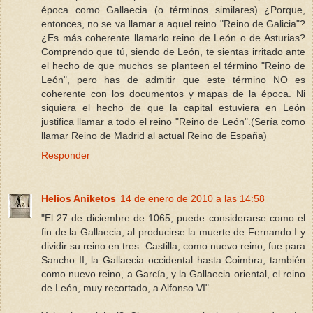
época como Gallaecia (o términos similares) ¿Porque,
entonces, no se va llamar a aquel reino "Reino de Galicia"?
¿Es más coherente llamarlo reino de León o de Asturias?
Comprendo que tú, siendo de León, te sientas irritado ante
el hecho de que muchos se planteen el término "Reino de
León", pero has de admitir que este término NO es
coherente con los documentos y mapas de la época. Ni
siquiera el hecho de que la capital estuviera en León
justifica llamar a todo el reino "Reino de León".(Sería como
llamar Reino de Madrid al actual Reino de España)
Responder
Helios Aniketos
14 de enero de 2010 a las 14:58
"El 27 de diciembre de 1065, puede considerarse como el
fin de la Gallaecia, al producirse la muerte de Fernando I y
dividir su reino en tres: Castilla, como nuevo reino, fue para
Sancho II, la Gallaecia occidental hasta Coimbra, también
como nuevo reino, a García, y la Gallaecia oriental, el reino
de León, muy recortado, a Alfonso VI"