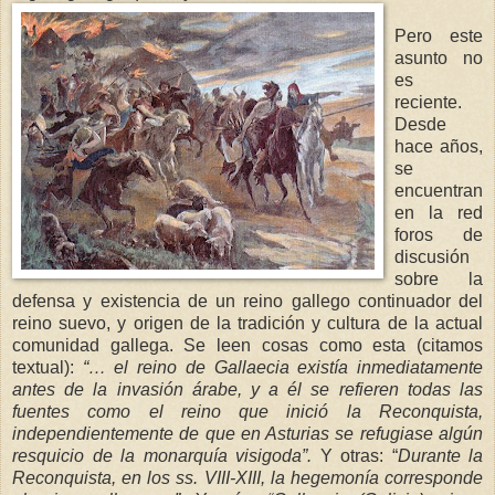
Pero este
asunto no
es
reciente.
Desde
hace años,
se
encuentran
en la red
foros de
discusión
sobre la
defensa y existencia de un reino gallego continuador del
reino suevo, y origen de la tradición y cultura de la actual
comunidad gallega. Se leen cosas como esta (citamos
textual):
“… el reino de Gallaec
ia existía
inmediatamente
antes de la invasión árabe, y a él se refieren todas las
fuentes c
omo el reino que inició
la Reconquista
,
independientemente de que en Asturias se refugiase algún
resquicio de la monarquía visigoda”.
Y otras: “
Durante
la
Reconquista
, en los ss. VIII-XIII, la hege
monía corresponde