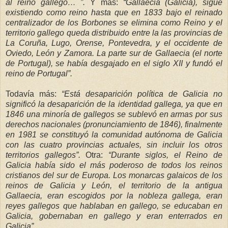
al
reino gallego… ”.
Y más:
“Gallaecia (Galicia), sigue
existiendo como reino hasta que en 1833 bajo el reinado
centralizador de los Borbones se elimina como Reino y
el
territorio gallego queda distribuido entre la las provincias de
La
Coruña
, Lugo, Orense, Pontevedra, y el occidente de
Oviedo, León y Zamora. La parte sur de Gallaecia (el norte
de
Portugal), se había desgajado en el siglo XII y fundó el
reino de Portugal”.
Todavía más:
“Está desaparición política de Galicia no
significó la desaparición de la identidad gallega, ya que en
1846 una minoría de gallegos se sublevó en armas por
sus
derechos nacionales (pronunciamiento de 1846), finalmente
en 1981 se constituyó la comunidad autónoma de Galicia
con las cuatro provincias actuales, sin incluir los otros
territorios gallegos”.
Otra:
“Durante siglos, el Reino de
Galicia había sido el más poderoso de todos los reinos
cristianos del sur de Europa. Los monarcas galaicos de los
reinos de Galicia y León, el territorio de la antigua
Gallaecia, eran escogidos por la nobleza gallega, eran
reyes gallegos que hablaban en gallego, se educaban en
Galicia, gobernaban en gallego
y eran enterrados en
Galicia”.