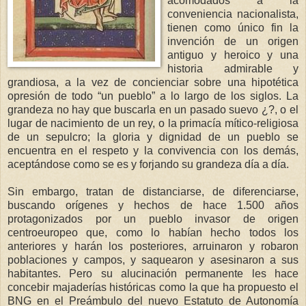
acomodados a la
conveniencia nacionalista,
tienen como único fin la
invención de un origen
antiguo y heroico y una
historia admirable y
grandiosa, a la vez de concienciar sobre una hipotética
opresión de todo “un pueblo” a lo largo de los siglos. La
grandeza no hay que buscarla en un pasado suevo ¿?, o el
lugar de nacimiento de un rey, o la primacía mítico-religiosa
de un sepulcro; la gloria y dignidad de un pueblo se
encuentra en el respeto y la convivencia con los demás,
aceptándose como se es y forjando su grandeza día a día.
Sin embargo, tratan de distanciarse, de diferenciarse,
buscando orígenes y hechos de hace 1.500 años
protagonizados por un pueblo invasor de origen
centroeuropeo que, como lo habían hecho todos los
anteriores y harán los posteriores, arruinaron y robaron
poblaciones y campos, y saquearon y asesinaron a sus
habitantes. Pero su alucinación permanente les hace
concebir majaderías históricas como la que ha propuesto el
BNG en el Preámbulo del nuevo Estatuto de Autonomía