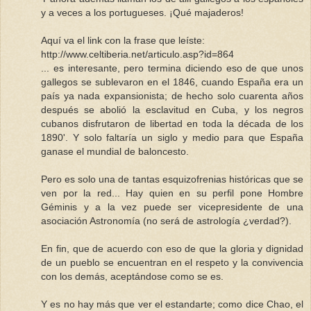
y a veces a los portugueses. ¡Qué majaderos!
Aquí va el link con la frase que leíste:
http://www.celtiberia.net/articulo.asp?id=864
... es interesante, pero termina diciendo eso de que unos
gallegos se sublevaron en el 1846, cuando España era un
país ya nada expansionista; de hecho solo cuarenta años
después se abolió la esclavitud en Cuba, y los negros
cubanos disfrutaron de libertad en toda la década de los
1890'. Y solo faltaría un siglo y medio para que España
ganase el mundial de baloncesto.
Pero es solo una de tantas esquizofrenias históricas que se
ven por la red... Hay quien en su perfil pone Hombre
Géminis y a la vez puede ser vicepresidente de una
asociación Astronomía (no será de astrología ¿verdad?).
En fin, que de acuerdo con eso de que la gloria y dignidad
de un pueblo se encuentran en el respeto y la convivencia
con los demás, aceptándose como se es.
Y es no hay más que ver el estandarte; como dice Chao, el