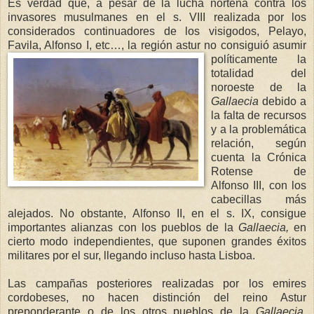
Es verdad que, a pesar de la lucha norteña contra los
invasores musulmanes en el s. VIII realizada por los
considerados continuadores de los visigodos, Pelayo,
Favila, Alfonso I, etc…, la región astur no consiguió
asumir
políticamente la
totalidad del
noroeste de
la
Gallaecia
debido a
la falta de recursos
y a la problemática
relación, según
cuenta
la Crónica
Rotense
de
Alfonso III, con los
cabecillas más
alejados. No obstante, Alfonso II, en el s. IX, consigue
importantes alianzas con los pueblos de
la
Gallaecia
,
en
cierto modo independientes, que suponen grandes éxitos
militares por el sur, llegando incluso hasta Lisboa.
Las campañas posteriores realizadas por los emires
cordobeses, no hacen distinción del reino Astur
preponderante o de los otros pueblos de
la
Gallaeci
a
,