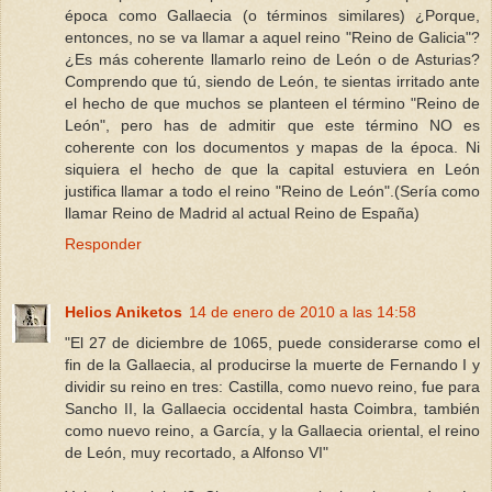
época como Gallaecia (o términos similares) ¿Porque,
entonces, no se va llamar a aquel reino "Reino de Galicia"?
¿Es más coherente llamarlo reino de León o de Asturias?
Comprendo que tú, siendo de León, te sientas irritado ante
el hecho de que muchos se planteen el término "Reino de
León", pero has de admitir que este término NO es
coherente con los documentos y mapas de la época. Ni
siquiera el hecho de que la capital estuviera en León
justifica llamar a todo el reino "Reino de León".(Sería como
llamar Reino de Madrid al actual Reino de España)
Responder
Helios Aniketos
14 de enero de 2010 a las 14:58
"El 27 de diciembre de 1065, puede considerarse como el
fin de la Gallaecia, al producirse la muerte de Fernando I y
dividir su reino en tres: Castilla, como nuevo reino, fue para
Sancho II, la Gallaecia occidental hasta Coimbra, también
como nuevo reino, a García, y la Gallaecia oriental, el reino
de León, muy recortado, a Alfonso VI"