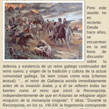
Pero este
asunto no
es
reciente.
Desde
hace años,
se
encuentran
en la red
foros de
discusión
sobre la
defensa y existencia de un reino gallego continuador del
reino suevo, y origen de la tradición y cultura de la actual
comunidad gallega. Se leen cosas como esta (citamos
textual):
“… el reino de Gallaec
ia existía
inmediatamente
antes de la invasión árabe, y a él se refieren todas las
fuentes c
omo el reino que inició
la Reconquista
,
independientemente de que en Asturias se refugiase algún
resquicio de la monarquía visigoda”.
Y otras: “
Durante
la
Reconquista
, en los ss. VIII-XIII, la hege
monía corresponde