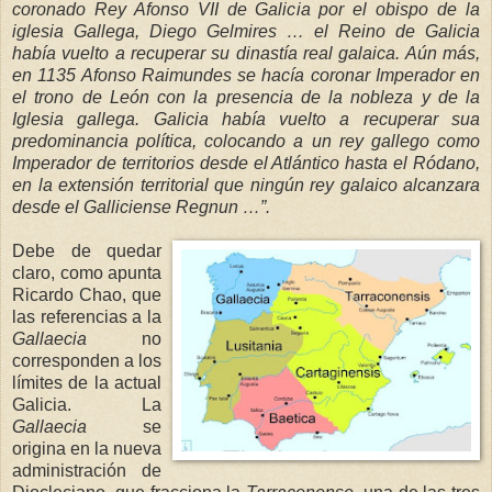
coronado Rey Afonso VII de Galicia por el obispo de la
iglesia Gallega, Diego Gelmires … el Reino de Galicia
había vuelto a recuperar su dinastía real
galaica. Aún más,
en 1135 Afonso Raimundes se
hacía coronar Imperador e
n
el trono de León con la presencia de la nob
leza y de
la
Iglesia
gallega. Galicia había vuelto a recuperar sua
predominancia política, colocando a un rey gallego como
Imperador de territorios desde el Atlántico hasta el Ródano,
en la extensió
n territorial que ningún re
y galaico alcanzara
desde el Galliciense Regnun …”.
Debe de quedar
claro, como apunta
Ricardo Chao, que
las referencias a
la
Ga
llaecia
no
corresponden a los
límites de la actual
Galicia.
La
Gallaecia
se
origina en la nueva
administración de