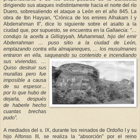
dirigiendo sus ataques indistintamente hacia el norte del río
Duero, sobresaliendo el ataque a León en el año 845. La
obra de Ibn Hayyan, “Crónica de los emires Alhakam I y
Abderrahman II”, dice lo siguiente sobre el asalto a la
ciudad que, por supuesto, se encuentra en
l
a
Gallaecia
:
“…
c
onduj
o la aceifa a Gilliqiyyah
, Muhammad, hijo del emir
Abderrahman … puso sitio a la ciudad de León,
emplazando contra ella almajaneques, … los
mu
sulmanes
entraron en ella, saqueando su contenido e incendiando
sus v
iviendas. …
Quiso destruir sus
murallas pero fue
imposible a causa
de su espesor…
por lo que hubo de
dejarla, después
de haberle hecho
cuantas brechas
pudo”.
A mediados del s. IX, durante los reinados de Ordoño I y su
hijo Alfonso III, se realiza la “absorción” por el reino