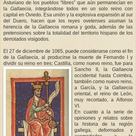
Asturiano de los pueblos “libres” que aún permanecían en
la
Gallaecia
, integrándose todos en un solo reino con
capital en Oviedo. Esa unión y la explosiva expansión al sur
del Duero, hacen que los reyes ovetenses asuman la
herencia de
la
Gallaecia
romana y goda, además de las
pretensiones sobre la totalidad del territorio hispano de los
derrotados visigodos.
El 27 de diciembre de 1065, puede considerarse como el fin
de
la
Gallaecia
, al producirse la muerte de Fernando I y
dividir su reino en tres: Castilla, como nuevo reino, fue para
Sancho II,
la
Gallaecia
occidental hasta Coimbra,
también como nuevo reino,
a García, y
la
Gallaecia
oriental, el reino de León,
muy recortado, a Alfonso
VI.
En cuanto a la serie de
opiniones y relatos sobre
la historia de la región
gallega, deformados y