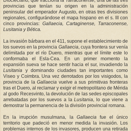
Diocleciano, que fracciona
la
Tarraconense
, una de las tres
provincias que tenían su origen en la administración
peninsular del emperador Augusto, en otras tres divisiones
regionales, configurándose el mapa hispano en el s. III con
cinco provincias:
Gallaecia, Cartaginense, Tarraconense,
Lusita
nia y Bética.
La invasión bárbara en el 411, supone el establecimiento de
los suevos en la provincia
Gallaecia
, cuya frontera sur venía
delimitada por el río Duero, mientras que el límite este lo
conformaba el Esla-Cea. En un primer momento la
expansión sueva se hace sentir hacia el sur, invadiendo
la
Lusitania
y dominando ciudades tan importantes como
Viseo y Coimbra. Una vez derrotados por los visigodos, la
provincia de
la
Gallaecia
vuelve a sus primitivas fronteras
tras el Duero, al reclamar y exigir el metropolitano de Mérida
al godo Recesvinto, la devolución de las sedes episcopales
arrebatadas por los suevos a
la
Lusitania
, lo que viene a
demostrar la permanencia de la división provincial romana.
En la irrupción musulmana,
la
Gallaecia
fue el único
territorio que padeció en menor medida la invasión. Los
problemas internos de los invasores, producen una retirada