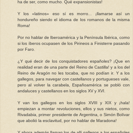
ha de ser, como mucho. Qué expansionistas!
Y los «latinos» eso sí es morro... ¡llamarse así un
hondureño siendo el idioma de los romanos de la misma
Roma!
Por no hablar de Iberoamérica y la Península Ibérica, como
si los íberos ocupasen de los Pirineos a Finisterre pasando
por Faro.
¿Y qué decir de los conquistadores españoles? ¡Que en
realidad eran de una parte del Reino de Castilla! y a los del
Reino de Aragón no les tocaba, que no podían ir. Y a los
gallegos, para navegar con castellanos y portugueses vale,
pero al volver la carabela, Españoamérica se pobló con
andaluces y castellanos en los siglos XV y XVI.
Y van los gallegos en los siglos XVIII y XIX y ¡hala!
empiezan a montar revoluciones, ellos y sus nietos, como
Rivadabia, primer presidente de Argentina, o Simón Bolívar
que abolió la esclavitud, por no hablar de Maradona!
Y ahora además llaman los de allí gallegos a los españoles