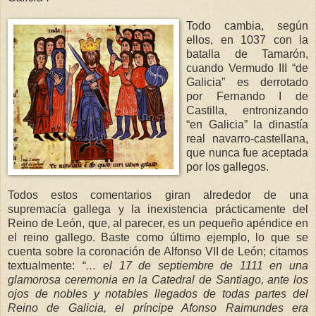
Todo cambia, según
ellos, en 1037 con la
batalla de Tamarón,
cuando Vermudo III “de
Galicia” es derrotado
por Fernando I de
Castilla, entronizando
“en Galicia” la dinastía
real navarro-castellana,
que nunca fue aceptada
por los gallegos.
Todos estos comentarios giran alrededor de una
supremacía gallega y la inexistencia prácticamente del
Reino de León, que, al parecer, es un pequeño apéndice en
el reino gallego. Baste como último ejemplo, lo que se
cuenta sobre la coronación de Alfonso VII de León; citamos
textualmente:
“… el 17 de septiembre de 1111 en una
glamorosa ceremonia en
la Catedral
de Santia
go, ante los
oj
os de nobles y notables lle
gados de todas partes del
Reino de Galicia, el príncipe Afonso Raimundes era