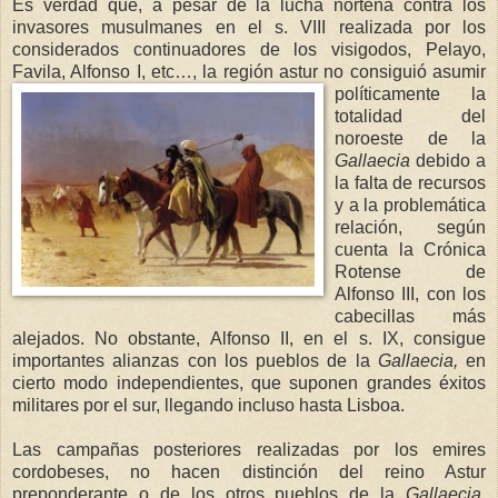
Es verdad que, a pesar de la lucha norteña contra los
invasores musulmanes en el s. VIII realizada por los
considerados continuadores de los visigodos, Pelayo,
Favila, Alfonso I, etc…, la región astur no consiguió
asumir
políticamente la
totalidad del
noroeste de
la
Gallaecia
debido a
la falta de recursos
y a la problemática
relación, según
cuenta
la Crónica
Rotense
de
Alfonso III, con los
cabecillas más
alejados. No obstante, Alfonso II, en el s. IX, consigue
importantes alianzas con los pueblos de
la
Gallaecia
,
en
cierto modo independientes, que suponen grandes éxitos
militares por el sur, llegando incluso hasta Lisboa.
Las campañas posteriores realizadas por los emires
cordobeses, no hacen distinción del reino Astur
preponderante o de los otros pueblos de
la
Gallaeci
a
,