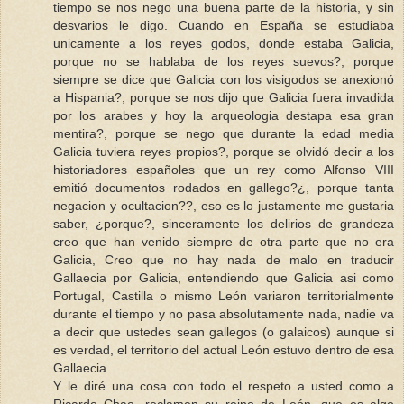
tiempo se nos nego una buena parte de la historia, y sin
desvarios le digo. Cuando en España se estudiaba
unicamente a los reyes godos, donde estaba Galicia,
porque no se hablaba de los reyes suevos?, porque
siempre se dice que Galicia con los visigodos se anexionó
a Hispania?, porque se nos dijo que Galicia fuera invadida
por los arabes y hoy la arqueologia destapa esa gran
mentira?, porque se nego que durante la edad media
Galicia tuviera reyes propios?, porque se olvidó decir a los
historiadores españoles que un rey como Alfonso VIII
emitió documentos rodados en gallego?¿, porque tanta
negacion y ocultacion??, eso es lo justamente me gustaria
saber, ¿porque?, sinceramente los delirios de grandeza
creo que han venido siempre de otra parte que no era
Galicia, Creo que no hay nada de malo en traducir
Gallaecia por Galicia, entendiendo que Galicia asi como
Portugal, Castilla o mismo León variaron territorialmente
durante el tiempo y no pasa absolutamente nada, nadie va
a decir que ustedes sean gallegos (o galaicos) aunque si
es verdad, el territorio del actual León estuvo dentro de esa
Gallaecia.
Y le diré una cosa con todo el respeto a usted como a
Ricardo Chao, reclamen su reino de León, que es algo