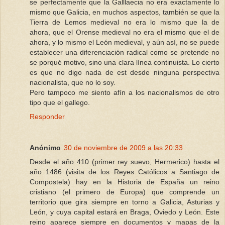
se perfectamente que la Galllaecia no era exactamente lo
mismo que Galicia, en muchos aspectos, también se que la
Tierra de Lemos medieval no era lo mismo que la de
ahora, que el Orense medieval no era el mismo que el de
ahora, y lo mismo el León medieval, y aún así, no se puede
establecer una diferenciación radical como se pretende no
se porqué motivo, sino una clara línea continuista. Lo cierto
es que no digo nada de est desde ninguna perspectiva
nacionalista, que no lo soy.
Pero tampoco me siento afín a los nacionalismos de otro
tipo que el gallego.
Responder
Anónimo
30 de noviembre de 2009 a las 20:33
Desde el año 410 (primer rey suevo, Hermerico) hasta el
año 1486 (visita de los Reyes Católicos a Santiago de
Compostela) hay en la Historia de España un reino
cristiano (el primero de Europa) que comprende un
territorio que gira siempre en torno a Galicia, Asturias y
León, y cuya capital estará en Braga, Oviedo y León. Este
reino aparece siempre en documentos y mapas de la