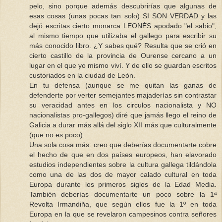
pelo, sino porque además descubrirías que algunas de
esas cosas (unas pocas tan solo) SI SON VERDAD y las
dejó escritas cierto monarca LEONÉS apodado "el sabio",
al mismo tiempo que utilizaba el gallego para escribir su
más conocido libro. ¿Y sabes qué? Resulta que se crió en
cierto castillo de la provincia de Ourense cercano a un
lugar en el que yo mismo viví. Y de ello se guardan escritos
custoriados en la ciudad de León.
En tu defensa (aunque se me quitan las ganas de
defenderte por verter semejantes majaderías sin contrastar
su veracidad antes en los circulos nacionalista y NO
nacionalistas pro-gallegos) diré que jamás llego el reino de
Galicia a durar más allá del siglo XII más que culturalmente
(que no es poco).
Una sola cosa más: creo que deberías documentarte cobre
el hecho de que en dos países europeos, han elavorado
estudios independientes sobre la cultura gallega tildándola
como una de las dos de mayor calado cultural en toda
Europa durante los primeros siglos de la Edad Media.
También deberías documentarte un poco sobre la 1ª
Revolta Irmandiña, que según ellos fue la 1º en toda
Europa en la que se revelaron campesinos contra señores