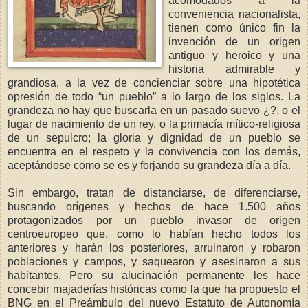
acomodados a la
conveniencia nacionalista,
tienen como único fin la
invención de un origen
antiguo y heroico y una
historia admirable y
grandiosa, a la vez de concienciar sobre una hipotética
opresión de todo “un pueblo” a lo largo de los siglos. La
grandeza no hay que buscarla en un pasado suevo ¿?, o el
lugar de nacimiento de un rey, o la primacía mítico-religiosa
de un sepulcro; la gloria y dignidad de un pueblo se
encuentra en el respeto y la convivencia con los demás,
aceptándose como se es y forjando su grandeza día a día.
Sin embargo, tratan de distanciarse, de diferenciarse,
buscando orígenes y hechos de hace 1.500 años
protagonizados por un pueblo invasor de origen
centroeuropeo que, como lo habían hecho todos los
anteriores y harán los posteriores, arruinaron y robaron
poblaciones y campos, y saquearon y asesinaron a sus
habitantes. Pero su alucinación permanente les hace
concebir majaderías históricas como la que ha propuesto el
BNG en el Preámbulo del nuevo Estatuto de Autonomía