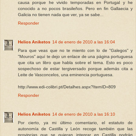
causa porque he vivido temporadas en Portugal y he
conocido a no pocos brasileños. Pero en fin Gallaecia y
Galicia no tienen nada que ver, ya se sabe...
Responder
Helios Aniketos
14 de enero de 2010 a las 16:04
Para que veas que no te miento con lo de "Galegos" y
"Mouros" aquí te dejo un enlace de una página portuguesa
que cita un libro que habla sobre el tema. Esto es poco
sospechoso de estar tergiversado porque además cita a
Leite de Vasconcelos, una eminencia portuguesa.
http://www.edi-colibri.pt/Detalhes.aspx?ItemID=809
Responder
Helios Aniketos
14 de enero de 2010 a las 16:10
Por cierto, ya mi último comentario, el estatuto de
autonomía de Castilla y León recoge también que las
provincias que se quieran integrar en Castilla podrán