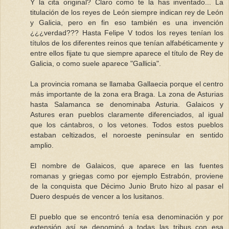
Y la cita original? Claro como te la has inventado... La
titulación de los reyes de León siempre indican rey de León
y Galicia, pero en fin eso también es una invención
¿¿¿verdad??? Hasta Felipe V todos los reyes tenían los
títulos de los diferentes reinos que tenían alfabéticamente y
entre ellos fijate tu que siempre aparece el título de Rey de
Galicia, o como suele aparece "Gallicia".
La provincia romana se llamaba Gallaecia porque el centro
más importante de la zona era Braga. La zona de Asturias
hasta Salamanca se denominaba Asturia. Galaicos y
Astures eran pueblos claramente diferenciados, al igual
que los cántabros, o los vetones. Todos estos pueblos
estaban celtizados, el noroeste peninsular en sentido
amplio.
El nombre de Galaicos, que aparece en las fuentes
romanas y griegas como por ejemplo Estrabón, proviene
de la conquista que Décimo Junio Bruto hizo al pasar el
Duero después de vencer a los lusitanos.
El pueblo que se encontró tenía esa denominación y por
extensión así se denominó a todas las tribus con esa