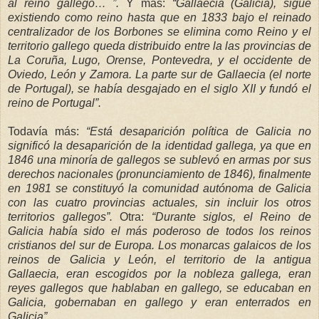
al
reino gallego… ”.
Y más:
“Gallaecia (Galicia), sigue
existiendo como reino hasta que en 1833 bajo el reinado
centralizador de los Borbones se elimina como Reino y
el
territorio gallego queda distribuido entre la las provincias de
La
Coruña
, Lugo, Orense, Pontevedra, y el occidente de
Oviedo, León y Zamora. La parte sur de Gallaecia (el norte
de
Portugal), se había desgajado en el siglo XII y fundó el
reino de Portugal”.
Todavía más:
“Está desaparición política de Galicia no
significó la desaparición de la identidad gallega, ya que en
1846 una minoría de gallegos se sublevó en armas por
sus
derechos nacionales (pronunciamiento de 1846), finalmente
en 1981 se constituyó la comunidad autónoma de Galicia
con las cuatro provincias actuales, sin incluir los otros
territorios gallegos”.
Otra:
“Durante siglos, el Reino de
Galicia había sido el más poderoso de todos los reinos
cristianos del sur de Europa. Los monarcas galaicos de los
reinos de Galicia y León, el territorio de la antigua
Gallaecia, eran escogidos por la nobleza gallega, eran
reyes gallegos que hablaban en gallego, se educaban en
Galicia, gobernaban en gallego
y eran enterrados en
Galicia”.