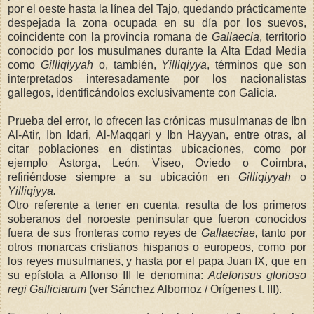
por el oeste hasta la línea del Tajo, quedando prácticamente
despejada la zona ocupada en su día por los suevos,
coincidente con la provincia romana de
Gallaecia
, territorio
conocido por los musulmanes durante
la Alta Edad
Media
como
Gilliqiyyah
o, también,
Yilliqiyya
, términos que son
interpretados interesadamente por los nacionalistas
gallegos, identificándolos exclusivamente con Galicia.
Prueba del error, lo ofrecen las crónicas musulmanas de Ibn
Al-Atir, Ibn Idari, Al-Maqqari y Ibn Hayyan, entre otras, al
citar poblaciones en distintas ubicaciones, como por
ejemplo Astorga, León, Viseo, Oviedo o Coimbra,
refiriéndose siempre a su ubicación en
Gilliqiyyah
o
Yilliqiyya.
Otro referente a tener en cuenta, resulta de los primeros
soberanos del noroeste peninsular que fueron conocidos
fuera de sus fronteras como reyes de
Gallaeciae,
tanto por
otros monarcas cristianos hispanos o europeos, como por
los reyes musulmanes, y hasta por el papa Juan IX, que en
su epístola a Alfonso III le denomina:
Adefonsus glorioso
regi
Galliciarum
(ver Sánchez Albornoz / Orígenes t. III).