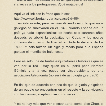
y a veces a los portugueses. ¡Qué majaderos!
Aquí va el link con la frase que leíste:
http://www.celtiberia.net/articulo.asp?id=864
... es interesante, pero termina diciendo eso de que unos
gallegos se sublevaron en el 1846, cuando España era un
país ya nada expansionista; de hecho solo cuarenta años
después se abolió la esclavitud en Cuba, y los negros
cubanos disfrutaron de libertad en toda la década de los
1890'. Y solo faltaría un siglo y medio para que España
ganase el mundial de baloncesto.
Pero es solo una de tantas esquizofrenias históricas que se
ven por la red... Hay quien en su perfil pone Hombre
Géminis y a la vez puede ser vicepresidente de una
asociación Astronomía (no será de astrología ¿verdad?).
En fin, que de acuerdo con eso de que la gloria y dignidad
de un pueblo se encuentran en el respeto y la convivencia
con los demás, aceptándose como se es.
Y es no hay más que ver el estandarte; como dice Chao, el