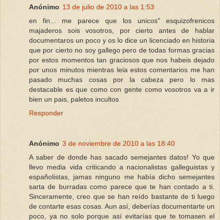
Anónimo
13 de julio de 2010 a las 1:53
en fin... me parece que los unicos" esquizofrenicos
majaderos sois vosotros, por cierto antes de hablar
documentaros un poco y os lo dice un licenciado en historia
que por cierto no soy gallego pero de todas formas gracias
por estos momentos tan graciosos que nos habeis dejado
por unos minutos mientras leia estos comentarios me han
pasado muchas cosas por la cabeza pero lo mas
destacable es que como con gente como vosotros va a ir
bien un pais, paletos incultos
Responder
Anónimo
3 de noviembre de 2010 a las 18:40
A saber de donde has sacado semejantes datos! Yo que
llevo media vida criticando a nacionalistas galleguistas y
españolistas, jamas ninguno me había dicho semejantes
sarta de burradas como parece que te han contado a ti.
Sinceramente, creo que se han reído bastante de ti luego
de contarte esas cosas. Aun así, deberías documentarte un
poco, ya no solo porque así evitarías que te tomasen el