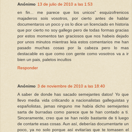
Anónimo
13 de julio de 2010 a las 1:53
en fin... me parece que los unicos" esquizofrenicos
majaderos sois vosotros, por cierto antes de hablar
documentaros un poco y os lo dice un licenciado en historia
que por cierto no soy gallego pero de todas formas gracias
por estos momentos tan graciosos que nos habeis dejado
por unos minutos mientras leia estos comentarios me han
pasado muchas cosas por la cabeza pero lo mas
destacable es que como con gente como vosotros va a ir
bien un pais, paletos incultos
Responder
Anónimo
3 de noviembre de 2010 a las 18:40
A saber de donde has sacado semejantes datos! Yo que
llevo media vida criticando a nacionalistas galleguistas y
españolistas, jamas ninguno me había dicho semejantes
sarta de burradas como parece que te han contado a ti.
Sinceramente, creo que se han reído bastante de ti luego
de contarte esas cosas. Aun así, deberías documentarte un
poco, ya no solo porque así evitarías que te tomasen el