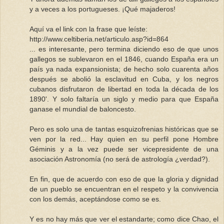
y a veces a los portugueses. ¡Qué majaderos!
Aquí va el link con la frase que leíste:
http://www.celtiberia.net/articulo.asp?id=864
... es interesante, pero termina diciendo eso de que unos
gallegos se sublevaron en el 1846, cuando España era un
país ya nada expansionista; de hecho solo cuarenta años
después se abolió la esclavitud en Cuba, y los negros
cubanos disfrutaron de libertad en toda la década de los
1890'. Y solo faltaría un siglo y medio para que España
ganase el mundial de baloncesto.
Pero es solo una de tantas esquizofrenias históricas que se
ven por la red... Hay quien en su perfil pone Hombre
Géminis y a la vez puede ser vicepresidente de una
asociación Astronomía (no será de astrología ¿verdad?).
En fin, que de acuerdo con eso de que la gloria y dignidad
de un pueblo se encuentran en el respeto y la convivencia
con los demás, aceptándose como se es.
Y es no hay más que ver el estandarte; como dice Chao, el