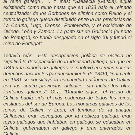
al
reino gallego… ”.
Y más:
“Gallaecia (Galicia), sigue
existiendo como reino hasta que en 1833 bajo el reinado
centralizador de los Borbones se elimina como Reino y
el
territorio gallego queda distribuido entre la las provincias de
La
Coruña
, Lugo, Orense, Pontevedra, y el occidente de
Oviedo, León y Zamora. La parte sur de Gallaecia (el norte
de
Portugal), se había desgajado en el siglo XII y fundó el
reino de Portugal”.
Todavía más:
“Está desaparición política de Galicia no
significó la desaparición de la identidad gallega, ya que en
1846 una minoría de gallegos se sublevó en armas por
sus
derechos nacionales (pronunciamiento de 1846), finalmente
en 1981 se constituyó la comunidad autónoma de Galicia
con las cuatro provincias actuales, sin incluir los otros
territorios gallegos”.
Otra:
“Durante siglos, el Reino de
Galicia había sido el más poderoso de todos los reinos
cristianos del sur de Europa. Los monarcas galaicos de los
reinos de Galicia y León, el territorio de la antigua
Gallaecia, eran escogidos por la nobleza gallega, eran
reyes gallegos que hablaban en gallego, se educaban en
Galicia, gobernaban en gallego
y eran enterrados en
Galicia”.