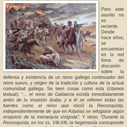
Pero este
asunto no
es
reciente.
Desde
hace años,
se
encuentran
en la red
foros de
discusión
sobre la
defensa y existencia de un reino gallego continuador del
reino suevo, y origen de la tradición y cultura de la actual
comunidad gallega. Se leen cosas como esta (citamos
textual):
“… el reino de Gallaec
ia existía
inmediatamente
antes de la invasión árabe, y a él se refieren todas las
fuentes c
omo el reino que inició
la Reconquista
,
independientemente de que en Asturias se refugiase algún
resquicio de la monarquía visigoda”.
Y otras: “
Durante
la
Reconquista
, en los ss. VIII-XIII, la hege
monía corresponde