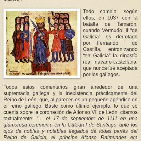
Todo cambia, según
ellos, en 1037 con la
batalla de Tamarón,
cuando Vermudo III “de
Galicia” es derrotado
por Fernando I de
Castilla, entronizando
“en Galicia” la dinastía
real navarro-castellana,
que nunca fue aceptada
por los gallegos.
Todos estos comentarios giran alrededor de una
supremacía gallega y la inexistencia prácticamente del
Reino de León, que, al parecer, es un pequeño apéndice en
el reino gallego. Baste como último ejemplo, lo que se
cuenta sobre la coronación de Alfonso VII de León; citamos
textualmente:
“… el 17 de septiembre de 1111 en una
glamorosa ceremonia en
la Catedral
de Santia
go, ante los
oj
os de nobles y notables lle
gados de todas partes del
Reino de Galicia, el príncipe Afonso Raimundes era