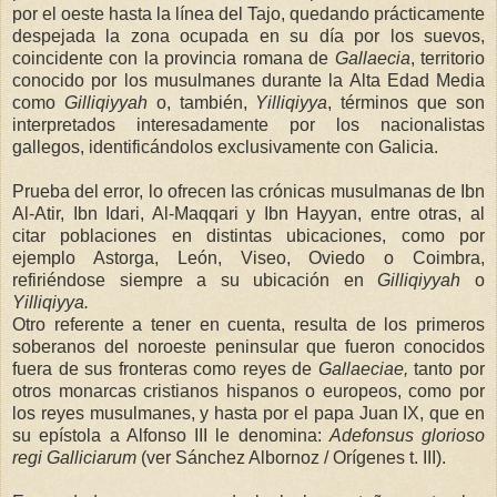
por el oeste hasta la línea del Tajo, quedando prácticamente
despejada la zona ocupada en su día por los suevos,
coincidente con la provincia romana de
Gallaecia
, territorio
conocido por los musulmanes durante
la Alta Edad
Media
como
Gilliqiyyah
o, también,
Yilliqiyya
, términos que son
interpretados interesadamente por los nacionalistas
gallegos, identificándolos exclusivamente con Galicia.
Prueba del error, lo ofrecen las crónicas musulmanas de Ibn
Al-Atir, Ibn Idari, Al-Maqqari y Ibn Hayyan, entre otras, al
citar poblaciones en distintas ubicaciones, como por
ejemplo Astorga, León, Viseo, Oviedo o Coimbra,
refiriéndose siempre a su ubicación en
Gilliqiyyah
o
Yilliqiyya.
Otro referente a tener en cuenta, resulta de los primeros
soberanos del noroeste peninsular que fueron conocidos
fuera de sus fronteras como reyes de
Gallaeciae,
tanto por
otros monarcas cristianos hispanos o europeos, como por
los reyes musulmanes, y hasta por el papa Juan IX, que en
su epístola a Alfonso III le denomina:
Adefonsus glorioso
regi
Galliciarum
(ver Sánchez Albornoz / Orígenes t. III).