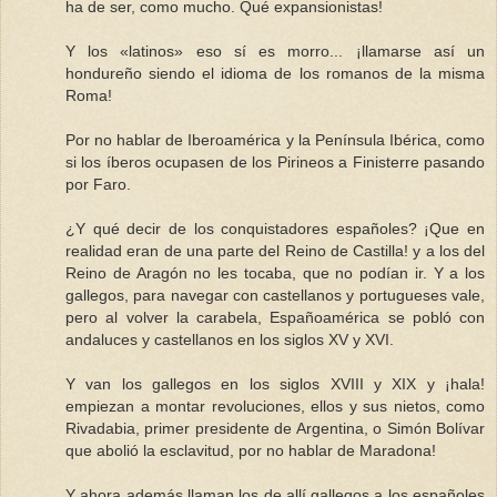
ha de ser, como mucho. Qué expansionistas!
Y los «latinos» eso sí es morro... ¡llamarse así un
hondureño siendo el idioma de los romanos de la misma
Roma!
Por no hablar de Iberoamérica y la Península Ibérica, como
si los íberos ocupasen de los Pirineos a Finisterre pasando
por Faro.
¿Y qué decir de los conquistadores españoles? ¡Que en
realidad eran de una parte del Reino de Castilla! y a los del
Reino de Aragón no les tocaba, que no podían ir. Y a los
gallegos, para navegar con castellanos y portugueses vale,
pero al volver la carabela, Españoamérica se pobló con
andaluces y castellanos en los siglos XV y XVI.
Y van los gallegos en los siglos XVIII y XIX y ¡hala!
empiezan a montar revoluciones, ellos y sus nietos, como
Rivadabia, primer presidente de Argentina, o Simón Bolívar
que abolió la esclavitud, por no hablar de Maradona!
Y ahora además llaman los de allí gallegos a los españoles