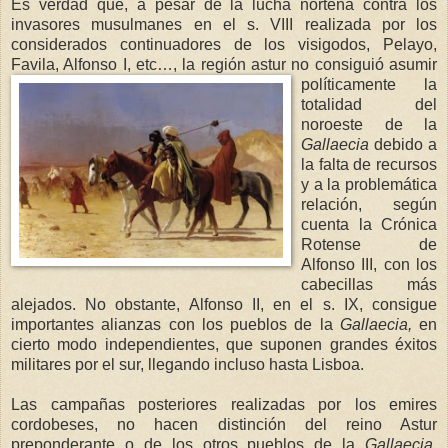
Es verdad que, a pesar de la lucha norteña contra los
invasores musulmanes en el s. VIII realizada por los
considerados continuadores de los visigodos, Pelayo,
Favila, Alfonso I, etc…, la región astur no consiguió
asumir
políticamente la
totalidad del
noroeste de
la
Gallaecia
debido a
la falta de recursos
y a la problemática
relación, según
cuenta
la Crónica
Rotense
de
Alfonso III, con los
cabecillas más
alejados. No obstante, Alfonso II, en el s. IX, consigue
importantes alianzas con los pueblos de
la
Gallaecia
,
en
cierto modo independientes, que suponen grandes éxitos
militares por el sur, llegando incluso hasta Lisboa.
Las campañas posteriores realizadas por los emires
cordobeses, no hacen distinción del reino Astur
preponderante o de los otros pueblos de
la
Gallaeci
a
,