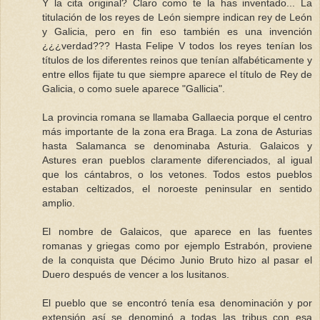
Y la cita original? Claro como te la has inventado... La
titulación de los reyes de León siempre indican rey de León
y Galicia, pero en fin eso también es una invención
¿¿¿verdad??? Hasta Felipe V todos los reyes tenían los
títulos de los diferentes reinos que tenían alfabéticamente y
entre ellos fijate tu que siempre aparece el título de Rey de
Galicia, o como suele aparece "Gallicia".
La provincia romana se llamaba Gallaecia porque el centro
más importante de la zona era Braga. La zona de Asturias
hasta Salamanca se denominaba Asturia. Galaicos y
Astures eran pueblos claramente diferenciados, al igual
que los cántabros, o los vetones. Todos estos pueblos
estaban celtizados, el noroeste peninsular en sentido
amplio.
El nombre de Galaicos, que aparece en las fuentes
romanas y griegas como por ejemplo Estrabón, proviene
de la conquista que Décimo Junio Bruto hizo al pasar el
Duero después de vencer a los lusitanos.
El pueblo que se encontró tenía esa denominación y por
extensión así se denominó a todas las tribus con esa