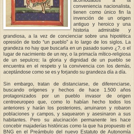
acomodados a la
conveniencia nacionalista,
tienen como único fin la
invención de un origen
antiguo y heroico y una
historia admirable y
grandiosa, a la vez de concienciar sobre una hipotética
opresión de todo “un pueblo” a lo largo de los siglos. La
grandeza no hay que buscarla en un pasado suevo ¿?, o el
lugar de nacimiento de un rey, o la primacía mítico-religiosa
de un sepulcro; la gloria y dignidad de un pueblo se
encuentra en el respeto y la convivencia con los demás,
aceptándose como se es y forjando su grandeza día a día.
Sin embargo, tratan de distanciarse, de diferenciarse,
buscando orígenes y hechos de hace 1.500 años
protagonizados por un pueblo invasor de origen
centroeuropeo que, como lo habían hecho todos los
anteriores y harán los posteriores, arruinaron y robaron
poblaciones y campos, y saquearon y asesinaron a sus
habitantes. Pero su alucinación permanente les hace
concebir majaderías históricas como la que ha propuesto el
BNG en el Preámbulo del nuevo Estatuto de Autonomía