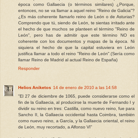
época como Gallaecia (o términos similares) ¿Porque,
entonces, no se va llamar a aquel reino "Reino de Galicia"?
¿Es más coherente llamarlo reino de León o de Asturias?
Comprendo que tú, siendo de León, te sientas irritado ante
el hecho de que muchos se planteen el término "Reino de
León", pero has de admitir que este término NO es
coherente con los documentos y mapas de la época. Ni
siquiera el hecho de que la capital estuviera en León
justifica llamar a todo el reino "Reino de León".(Sería como
llamar Reino de Madrid al actual Reino de España)
Responder
Helios Aniketos
14 de enero de 2010 a las 14:58
"El 27 de diciembre de 1065, puede considerarse como el
fin de la Gallaecia, al producirse la muerte de Fernando I y
dividir su reino en tres: Castilla, como nuevo reino, fue para
Sancho II, la Gallaecia occidental hasta Coimbra, también
como nuevo reino, a García, y la Gallaecia oriental, el reino
de León, muy recortado, a Alfonso VI"