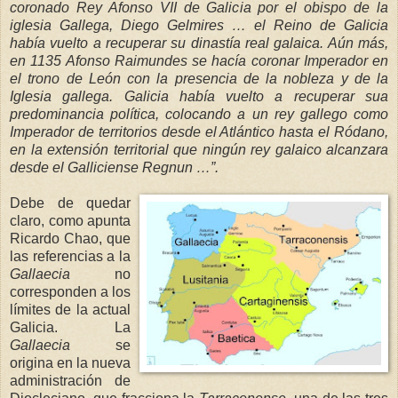
coronado Rey Afonso VII de Galicia por el obispo de la
iglesia Gallega, Diego Gelmires … el Reino de Galicia
había vuelto a recuperar su dinastía real
galaica. Aún más,
en 1135 Afonso Raimundes se
hacía coronar Imperador e
n
el trono de León con la presencia de la nob
leza y de
la
Iglesia
gallega. Galicia había vuelto a recuperar sua
predominancia política, colocando a un rey gallego como
Imperador de territorios desde el Atlántico hasta el Ródano,
en la extensió
n territorial que ningún re
y galaico alcanzara
desde el Galliciense Regnun …”.
Debe de quedar
claro, como apunta
Ricardo Chao, que
las referencias a
la
Ga
llaecia
no
corresponden a los
límites de la actual
Galicia.
La
Gallaecia
se
origina en la nueva
administración de