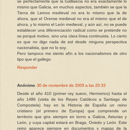
se perfectamente que la Galllaecia no era exactamente lo
mismo que Galicia, en muchos aspectos, también se que la
Tierra de Lemos medieval no era lo mismo que la de
ahora, que el Orense medieval no era el mismo que el de
ahora, y lo mismo el León medieval, y aún así, no se puede
establecer una diferenciación radical como se pretende no
se porqué motivo, sino una clara línea continuista. Lo cierto
es que no digo nada de est desde ninguna perspectiva
nacionalista, que no lo soy.
Pero tampoco me siento afín a los nacionalismos de otro
tipo que el gallego.
Responder
Anónimo
30 de noviembre de 2009 a las 20:33
Desde el año 410 (primer rey suevo, Hermerico) hasta el
año 1486 (visita de los Reyes Católicos a Santiago de
Compostela) hay en la Historia de España un reino
cristiano (el primero de Europa) que comprende un
territorio que gira siempre en torno a Galicia, Asturias y
León, y cuya capital estará en Braga, Oviedo y León. Este
reino aparece siempre en documentos y mapas de la