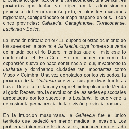
Diocleciano, que fracciona
la
Tarraconense
, una de las tres
provincias que tenían su origen en la administración
peninsular del emperador Augusto, en otras tres divisiones
regionales, configurándose el mapa hispano en el s. III con
cinco provincias:
Gallaecia, Cartaginense, Tarraconense,
Lusita
nia y Bética.
La invasión bárbara en el 411, supone el establecimiento de
los suevos en la provincia
Gallaecia
, cuya frontera sur venía
delimitada por el río Duero, mientras que el límite este lo
conformaba el Esla-Cea. En un primer momento la
expansión sueva se hace sentir hacia el sur, invadiendo
la
Lusitania
y dominando ciudades tan importantes como
Viseo y Coimbra. Una vez derrotados por los visigodos, la
provincia de
la
Gallaecia
vuelve a sus primitivas fronteras
tras el Duero, al reclamar y exigir el metropolitano de Mérida
al godo Recesvinto, la devolución de las sedes episcopales
arrebatadas por los suevos a
la
Lusitania
, lo que viene a
demostrar la permanencia de la división provincial romana.
En la irrupción musulmana,
la
Gallaecia
fue el único
territorio que padeció en menor medida la invasión. Los
problemas internos de los invasores, producen una retirada