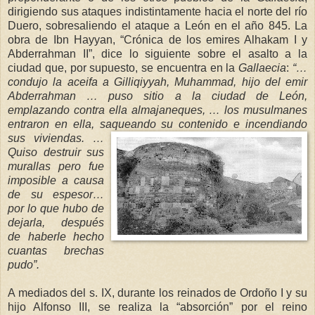
dirigiendo sus ataques indistintamente hacia el norte del río
Duero, sobresaliendo el ataque a León en el año 845. La
obra de Ibn Hayyan, “Crónica de los emires Alhakam I y
Abderrahman II”, dice lo siguiente sobre el asalto a la
ciudad que, por supuesto, se encuentra en
l
a
Gallaecia
:
“…
c
onduj
o la aceifa a Gilliqiyyah
, Muhammad, hijo del emir
Abderrahman … puso sitio a la ciudad de León,
emplazando contra ella almajaneques, … los
mu
sulmanes
entraron en ella, saqueando su contenido e incendiando
sus v
iviendas. …
Quiso destruir sus
murallas pero fue
imposible a causa
de su espesor…
por lo que hubo de
dejarla, después
de haberle hecho
cuantas brechas
pudo”.
A mediados del s. IX, durante los reinados de Ordoño I y su
hijo Alfonso III, se realiza la “absorción” por el reino