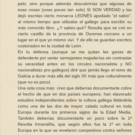
pelo, sino porque además descubrirías que algunas de
esas cosas (unas pocas tan solo) SI SON VERDAD y las
dejó escritas cierto monarca LEONÉS apodado "el sabio",
al mismo tiempo que utilizaba el gallego para escribir su
más conocido libro. ¿Y sabes qué? Resulta que se crió en
cierto castillo de la provincia de Ourense cercano a un
lugar en el que yo mismo viví. Y de ello se guardan escritos
custoriados en la ciudad de León.
En tu defensa (aunque se me quitan las ganas de
defenderte por verter semejantes majaderías sin contrastar
su veracidad antes en los circulos nacionalista y NO
nacionalistas pro-gallegos) diré que jamás llego el reino de
Galicia a durar más allá del siglo XII más que culturalmente
(que no es poco).
Una sola cosa más: creo que deberías documentarte cobre
el hecho de que en dos países europeos, han elavorado
estudios independientes sobre la cultura gallega tildándola
como una de las dos de mayor calado cultural en toda
Europa durante los primeros siglos de la Edad Media.
También deberías documentarte un poco sobre la 1ª
Revolta Irmandiña, que según ellos fue la 1º en toda
Europa en la que se revelaron campesinos contra señores