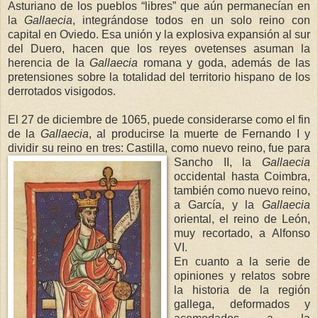
Asturiano de los pueblos “libres” que aún permanecían en
la
Gallaecia
, integrándose todos en un solo reino con
capital en Oviedo. Esa unión y la explosiva expansión al sur
del Duero, hacen que los reyes ovetenses asuman la
herencia de
la
Gallaecia
romana y goda, además de las
pretensiones sobre la totalidad del territorio hispano de los
derrotados visigodos.
El 27 de diciembre de 1065, puede considerarse como el fin
de
la
Gallaecia
, al producirse la muerte de Fernando I y
dividir su reino en tres: Castilla, como nuevo reino, fue para
Sancho II,
la
Gallaecia
occidental hasta Coimbra,
también como nuevo reino,
a García, y
la
Gallaecia
oriental, el reino de León,
muy recortado, a Alfonso
VI.
En cuanto a la serie de
opiniones y relatos sobre
la historia de la región
gallega, deformados y