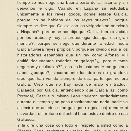
tiempo se nos nego una buena parte de la historia, y sin
desvarios le digo. Cuando en España se estudiaba
unicamente a los reyes godos, donde estaba Galicia,
porque no se hablaba de los reyes suevos?, porque
siempre se dice que Galicia con los visigodos se anexionó
a Hispania?, porque se nos dijo que Galicia fuera invadida
por los arabes y hoy la arqueologia destapa esa gran
mentira?, porque se nego que durante la edad media
Galicia tuviera reyes propios?, porque se olvidó decir a los
historiadores españoles que un rey como Alfonso VIII
emitió documentos rodados en gallego?¿, porque tanta
negacion y ocultacion??, eso es lo justamente me gustaria
saber, ¿porque?, sinceramente los delirios de grandeza
creo que han venido siempre de otra parte que no era
Galicia, Creo que no hay nada de malo en traducir
Gallaecia por Galicia, entendiendo que Galicia asi como
Portugal, Castilla o mismo León variaron territorialmente
durante el tiempo y no pasa absolutamente nada, nadie va
a decir que ustedes sean gallegos (o galaicos) aunque si
es verdad, el territorio del actual León estuvo dentro de esa
Gallaecia.
Y le diré una cosa con todo el respeto a usted como a
Ricardo Chao, reclamen su reino de León, que es algo